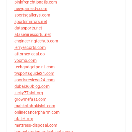
pinkfrenchtipnails.com
newgamestv.com
sportsgallerys.com
sportsmirrors.net
datasports.net
atasehirescortu.net
engineeringtechub.com
jerryescorts.com
attorneylegal.co
voomb.com
techgadgetpoint.com
tvsportsguide24.com
sportsreviews24.com
dubai360blog.com
lucky77slot.org
growmefast.com
mahkotahokislot.com
onlinecancerpharm.com
ufalek.org
mattress-disposal.com
happyflooringandcabinets.com