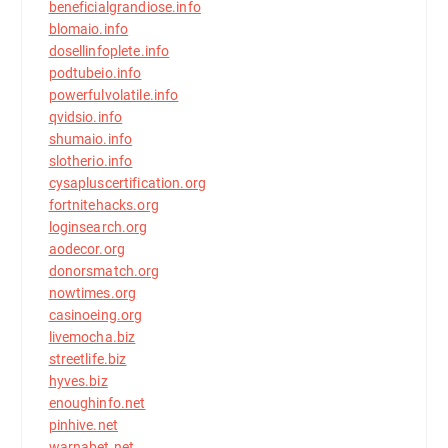
beneficialgrandiose.info
blomaio.info
dosellinfoplete.info
podtubeio.info
powerfulvolatile.info
qvidsio.info
shumaio.info
slotherio.info
cysapluscertification.org
fortnitehacks.org
loginsearch.org
aodecor.org
donorsmatch.org
nowtimes.org
casinoeing.org
livemocha.biz
streetlife.biz
hyves.biz
enoughinfo.net
pinhive.net
warnabet.net