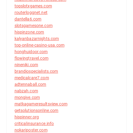
topslotxgames.com
routerloggnet.net
dantella6.com
slotsgamesone.com
hispinzone.com
kalyanbazarnights.com
top-online-casino-usa.com
honghuidoor.com
flowingtravel.com
nineniki.com
brandiospecialists.com
medicalcare7.com
adtennaball.com
nabzah.com
mongive.com
matkagameresultsview.com
getsolutionsonline.com
hispinner.org
criticalinsurance.info
nokariposter.com