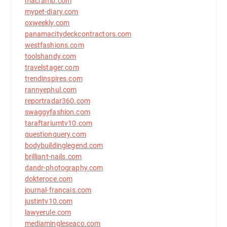
macramb.com
mypet-diary.com
oxweekly.com
panamacitydeckcontractors.com
westfashions.com
toolshandy.com
travelstager.com
trendinspires.com
rannyephul.com
reportradar360.com
swaggyfashion.com
taraftariumtv10.com
questionquery.com
bodybuildinglegend.com
brilliant-nails.com
dandr-photography.com
dokteroce.com
journal-francais.com
justintv10.com
lawyerule.com
mediamingleseaco.com