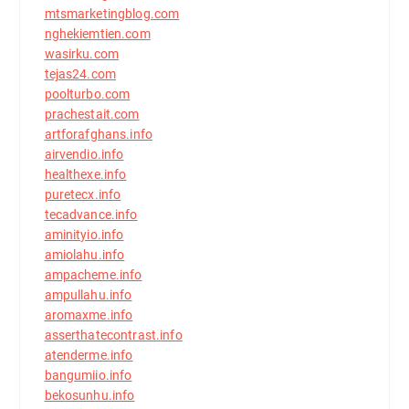
mtsmarketingblog.com
nghekiemtien.com
wasirku.com
tejas24.com
poolturbo.com
prachestait.com
artforafghans.info
airvendio.info
healthexe.info
puretecx.info
tecadvance.info
aminityio.info
amiolahu.info
ampacheme.info
ampullahu.info
aromaxme.info
asserthatecontrast.info
atenderme.info
bangumiio.info
bekosunhu.info