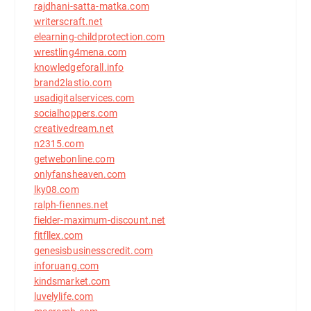
rajdhani-satta-matka.com
writerscraft.net
elearning-childprotection.com
wrestling4mena.com
knowledgeforall.info
brand2lastio.com
usadigitalservices.com
socialhoppers.com
creativedream.net
n2315.com
getwebonline.com
onlyfansheaven.com
lky08.com
ralph-fiennes.net
fielder-maximum-discount.net
fitfllex.com
genesisbusinesscredit.com
inforuang.com
kindsmarket.com
luvelylife.com