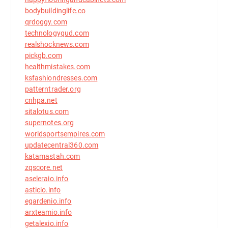
bodybuildinglife.co
qrdoggy.com
technologygud.com
realshocknews.com
pickgb.com
healthmistakes.com
ksfashiondresses.com
patterntrader.org
cnhpa.net
sitalotus.com
supernotes.org
worldsportsempires.com
updatecentral360.com
katamastah.com
zqscore.net
aseleraio.info
asticio.info
egardenio.info
arxteamio.info
getalexio.info