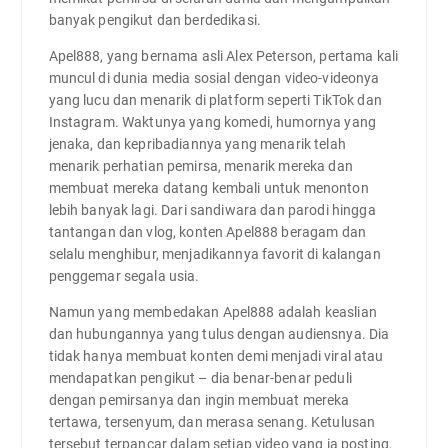
banyak pengikut dan berdedikasi.
Apel888, yang bernama asli Alex Peterson, pertama kali
muncul di dunia media sosial dengan video-videonya
yang lucu dan menarik di platform seperti TikTok dan
Instagram. Waktunya yang komedi, humornya yang
jenaka, dan kepribadiannya yang menarik telah
menarik perhatian pemirsa, menarik mereka dan
membuat mereka datang kembali untuk menonton
lebih banyak lagi. Dari sandiwara dan parodi hingga
tantangan dan vlog, konten Apel888 beragam dan
selalu menghibur, menjadikannya favorit di kalangan
penggemar segala usia.
Namun yang membedakan Apel888 adalah keaslian
dan hubungannya yang tulus dengan audiensnya. Dia
tidak hanya membuat konten demi menjadi viral atau
mendapatkan pengikut – dia benar-benar peduli
dengan pemirsanya dan ingin membuat mereka
tertawa, tersenyum, dan merasa senang. Ketulusan
tersebut terpancar dalam setiap video yang ia posting,