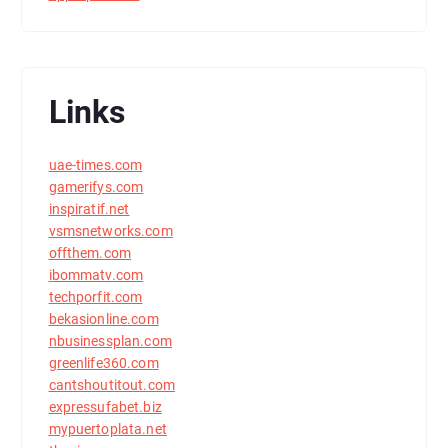
Links
uae-times.com
gamerifys.com
inspiratif.net
vsmsnetworks.com
offthem.com
ibommatv.com
techporfit.com
bekasionline.com
nbusinessplan.com
greenlife360.com
cantshoutitout.com
expressufabet.biz
mypuertoplata.net