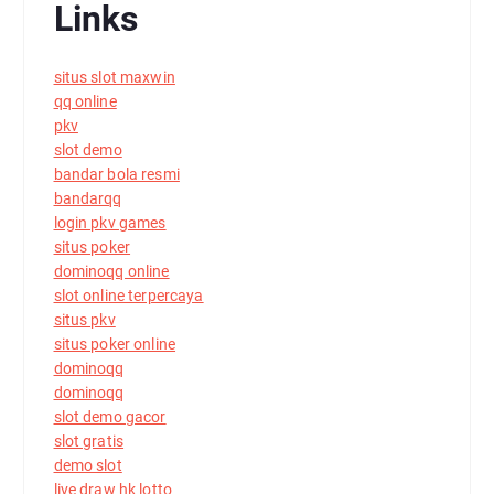
Links
situs slot maxwin
qq online
pkv
slot demo
bandar bola resmi
bandarqq
login pkv games
situs poker
dominoqq online
slot online terpercaya
situs pkv
situs poker online
dominoqq
dominoqq
slot demo gacor
slot gratis
demo slot
live draw hk lotto