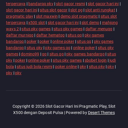
terpercaya
|
bandarqq pkv
|
slot gacor resmi
|
slot gacor hari ini
|
slot gacor hari ini
|
situs slot gacor
|
slot pg
|
slot anti rungkat
|
pragmatic play
|
slot maxwin
|
demo slot pragmatic
|
situs slot
terpercaya
|
x500 slot
|
slot gacor hari ini
|
slot demo
|
mahjong
ways 2
|
situs pkv games
|
situs pkv games
|
daftar menuqq
|
daftar murniqq
|
daftar hematqq
|
situs qq
|
pkv games
bandarqq
|
poker
|
poker
|
online poker
|
situs qq
|
pkv games
bandarqq
|
situs pkv
|
pkv games qq
|
online poker
|
situs pkv
games
|
domino99
|
qq
|
situs qq
|
pkv games bandarqq
|
situs
pkv
|
poker
|
online poker
|
situs pkv games
|
sbobet login
|
judi
bola
|
situs judi bola resmi
|
poker online
|
pkv
|
situs pkv
|
pkv
|
pkv
|
pkv
Copyright © 2026 Slot Gacor Hari Ini Pragmatic Play, Slot
X500 dengan Deposit Pulsa | Powered by
Desert Themes