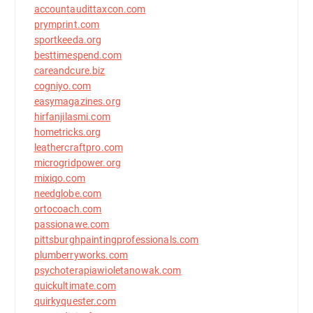
accountaudittaxcon.com
prymprint.com
sportkeeda.org
besttimespend.com
careandcure.biz
cogniyo.com
easymagazines.org
hirfanjilasmi.com
hometricks.org
leathercraftpro.com
microgridpower.org
mixiqo.com
needglobe.com
ortocoach.com
passionawe.com
pittsburghpaintingprofessionals.com
plumberryworks.com
psychoterapiawioletanowak.com
quickultimate.com
quirkyquester.com