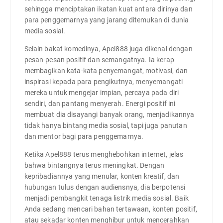
sehingga menciptakan ikatan kuat antara dirinya dan
para penggemarnya yang jarang ditemukan di dunia
media sosial.
Selain bakat komedinya, Apel888 juga dikenal dengan
pesan-pesan positif dan semangatnya. Ia kerap
membagikan kata-kata penyemangat, motivasi, dan
inspirasi kepada para pengikutnya, menyemangati
mereka untuk mengejar impian, percaya pada diri
sendiri, dan pantang menyerah. Energi positif ini
membuat dia disayangi banyak orang, menjadikannya
tidak hanya bintang media sosial, tapi juga panutan
dan mentor bagi para penggemarnya.
Ketika Apel888 terus menghebohkan internet, jelas
bahwa bintangnya terus meningkat. Dengan
kepribadiannya yang menular, konten kreatif, dan
hubungan tulus dengan audiensnya, dia berpotensi
menjadi pembangkit tenaga listrik media sosial. Baik
Anda sedang mencari bahan tertawaan, konten positif,
atau sekadar konten menghibur untuk mencerahkan