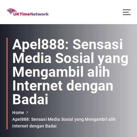
S
k
i
Akses slot X500 dari Pragmatic Play hari ini dengan deposit pulsa. Slot gacor ini
p
menawarkan peluang besar untuk meraih kemenangan maksimal.
t
o
Apel888: Sensasi
c
o
Media Sosial yang
n
t
Mengambil alih
e
n
Internet dengan
t
Badai
Home
Apel888: Sensasi Media Sosial yang Mengambil alih
Internet dengan Badai