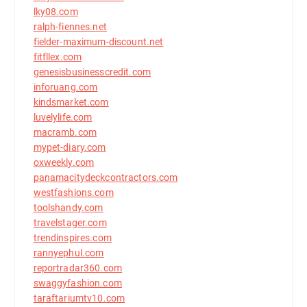
lky08.com
ralph-fiennes.net
fielder-maximum-discount.net
fitfllex.com
genesisbusinesscredit.com
inforuang.com
kindsmarket.com
luvelylife.com
macramb.com
mypet-diary.com
oxweekly.com
panamacitydeckcontractors.com
westfashions.com
toolshandy.com
travelstager.com
trendinspires.com
rannyephul.com
reportradar360.com
swaggyfashion.com
taraftariumtv10.com