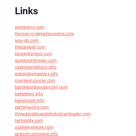
Links
punjwanis.com
the-parcs-clematiscondos.com
jusu-gb.com
thecarepet.com
blogwriterplus.com
guestpostingseo.com
casinogambitpro.info
pokerplaymasters.info
courseoncourse.com
bantinbatdongsan247.com
bahednog.info
bahenxgek.info
pertamaskre.com
threadsvideoandphotodownloader.com
techgiddy.com
usalivenetwork.com
jackpotrushonline.info