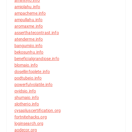
aminityio.info
amiolahu.info
ampacheme.info
ampullahu.info
aromaxme.info
asserthatecontrast.info
atenderme.info
bangumiio.info
bekosunhu.info
beneficialgrandiose.info
blomaio.info
dosellinfoplete.info
podtubeio.info
powerfulvolatile.info
qvidsio.info
shumaio.info
slotherio.info
cysapluscertification.org
fortnitehacks.org
loginsearch.org
aodecor.org