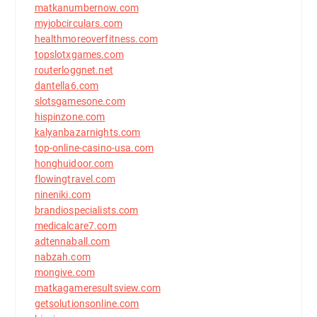
matkanumbernow.com
myjobcirculars.com
healthmoreoverfitness.com
topslotxgames.com
routerloggnet.net
dantella6.com
slotsgamesone.com
hispinzone.com
kalyanbazarnights.com
top-online-casino-usa.com
honghuidoor.com
flowingtravel.com
nineniki.com
brandiospecialists.com
medicalcare7.com
adtennaball.com
nabzah.com
mongive.com
matkagameresultsview.com
getsolutionsonline.com