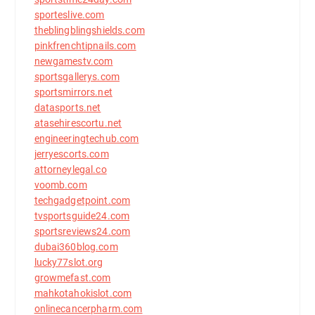
sporteslive.com
theblingblingshields.com
pinkfrenchtipnails.com
newgamestv.com
sportsgallerys.com
sportsmirrors.net
datasports.net
atasehirescortu.net
engineeringtechub.com
jerryescorts.com
attorneylegal.co
voomb.com
techgadgetpoint.com
tvsportsguide24.com
sportsreviews24.com
dubai360blog.com
lucky77slot.org
growmefast.com
mahkotahokislot.com
onlinecancerpharm.com