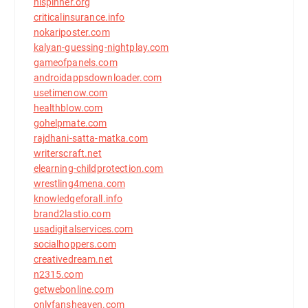
hispinner.org
criticalinsurance.info
nokariposter.com
kalyan-guessing-nightplay.com
gameofpanels.com
androidappsdownloader.com
usetimenow.com
healthblow.com
gohelpmate.com
rajdhani-satta-matka.com
writerscraft.net
elearning-childprotection.com
wrestling4mena.com
knowledgeforall.info
brand2lastio.com
usadigitalservices.com
socialhoppers.com
creativedream.net
n2315.com
getwebonline.com
onlyfansheaven.com