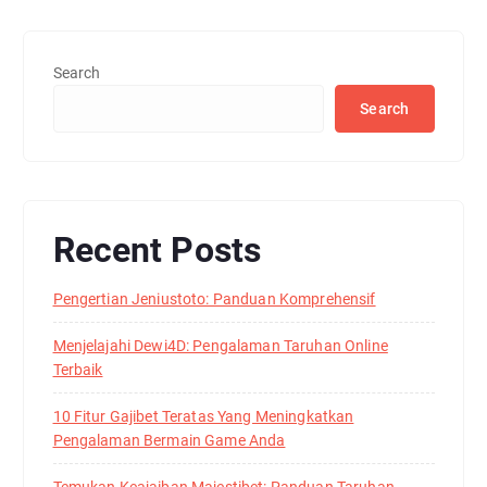
Search
Search
Recent Posts
Pengertian Jeniustoto: Panduan Komprehensif
Menjelajahi Dewi4D: Pengalaman Taruhan Online
Terbaik
10 Fitur Gajibet Teratas Yang Meningkatkan
Pengalaman Bermain Game Anda
Temukan Keajaiban Majestibet: Panduan Taruhan