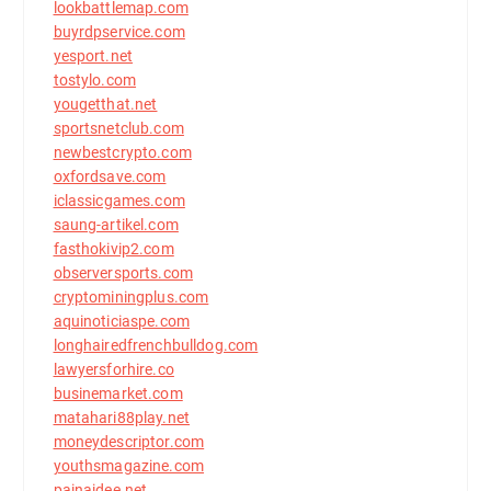
lookbattlemap.com
buyrdpservice.com
yesport.net
tostylo.com
yougetthat.net
sportsnetclub.com
newbestcrypto.com
oxfordsave.com
iclassicgames.com
saung-artikel.com
fasthokivip2.com
observersports.com
cryptominingplus.com
aquinoticiaspe.com
longhairedfrenchbulldog.com
lawyersforhire.co
businemarket.com
matahari88play.net
moneydescriptor.com
youthsmagazine.com
painaidee.net