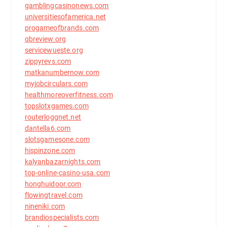
gamblingcasinonews.com
universitiesofamerica.net
progameofbrands.com
qbreview.org
servicewueste.org
zippyrevs.com
matkanumbernow.com
myjobcirculars.com
healthmoreoverfitness.com
topslotxgames.com
routerloggnet.net
dantella6.com
slotsgamesone.com
hispinzone.com
kalyanbazarnights.com
top-online-casino-usa.com
honghuidoor.com
flowingtravel.com
nineniki.com
brandiospecialists.com