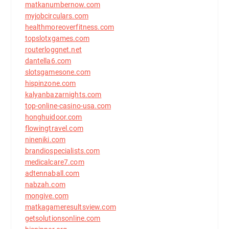
matkanumbernow.com
myjobcirculars.com
healthmoreoverfitness.com
topslotxgames.com
routerloggnet.net
dantella6.com
slotsgamesone.com
hispinzone.com
kalyanbazarnights.com
top-online-casino-usa.com
honghuidoor.com
flowingtravel.com
nineniki.com
brandiospecialists.com
medicalcare7.com
adtennaball.com
nabzah.com
mongive.com
matkagameresultsview.com
getsolutionsonline.com