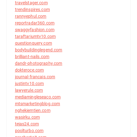
travelstager.com
trendinspires.com
rannyephul.com
reportradar360.com
swaggyfashion.com
taraftariumtv10.com
questionquery.com
bodybuildinglegend.com
brilliant-nails.com
dandr-photography.com
dokteroce.com
journal-francais.com
justintv10.com
lawyerule.com
mediamingleseaco.com
mtsmarketingblog.com
nghekiemtien.com
wasirku.com
tejas24.com
poolturbo.com