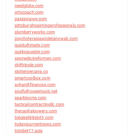
needglobe.com
ortocoach.com
passionawe.com
pittsburghpaintingprofessionals.com
plumberryworks.com
psychoterapiawioletanowak.com
quickultimate.com
quirkyquester.com
sexmedicineformen.com
shiftripple.com
slotterpercaya.co
smartcoolbox.com
sohanjitfinances.com
soulfulhousemusic.net
sparklooms.com
tacticalcontractingllc.com
thecapitalpowers.com
tobabet88slot3.com
todayscurrentnews.com
totobet77.asia