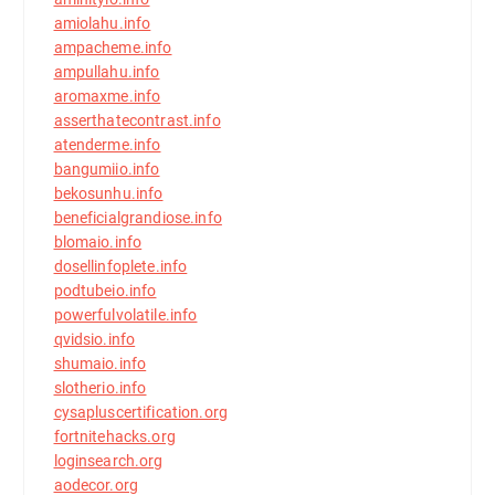
amiolahu.info
ampacheme.info
ampullahu.info
aromaxme.info
asserthatecontrast.info
atenderme.info
bangumiio.info
bekosunhu.info
beneficialgrandiose.info
blomaio.info
dosellinfoplete.info
podtubeio.info
powerfulvolatile.info
qvidsio.info
shumaio.info
slotherio.info
cysapluscertification.org
fortnitehacks.org
loginsearch.org
aodecor.org