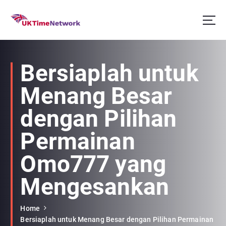
S
k
i
Akses slot X500 dari Pragmatic Play hari ini dengan deposit pulsa. Slot gacor ini
p
menawarkan peluang besar untuk meraih kemenangan maksimal.
t
o
Bersiaplah untuk
c
o
Menang Besar
n
t
dengan Pilihan
e
n
Permainan
t
Omo777 yang
Mengesankan
Home
Bersiaplah untuk Menang Besar dengan Pilihan Permainan