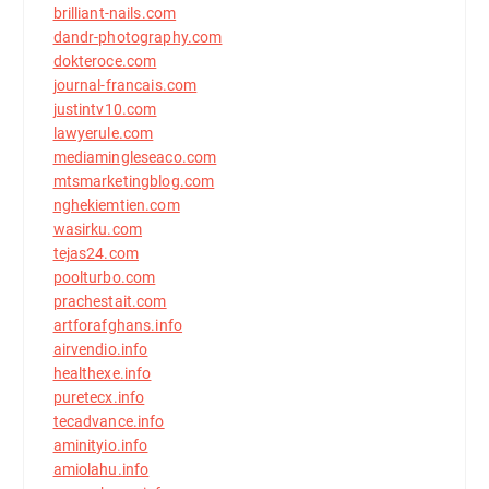
brilliant-nails.com
dandr-photography.com
dokteroce.com
journal-francais.com
justintv10.com
lawyerule.com
mediamingleseaco.com
mtsmarketingblog.com
nghekiemtien.com
wasirku.com
tejas24.com
poolturbo.com
prachestait.com
artforafghans.info
airvendio.info
healthexe.info
puretecx.info
tecadvance.info
aminityio.info
amiolahu.info