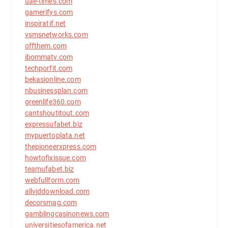
uae-times.com
gamerifys.com
inspiratif.net
vsmsnetworks.com
offthem.com
ibommatv.com
techporfit.com
bekasionline.com
nbusinessplan.com
greenlife360.com
cantshoutitout.com
expressufabet.biz
mypuertoplata.net
thepioneerxpress.com
howtofixissue.com
teamufabet.biz
webfullform.com
allviddownload.com
decorsmag.com
gamblingcasinonews.com
universitiesofamerica.net