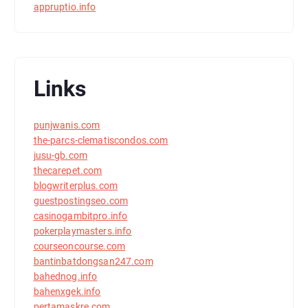
appruptio.info
Links
punjwanis.com
the-parcs-clematiscondos.com
jusu-gb.com
thecarepet.com
blogwriterplus.com
guestpostingseo.com
casinogambitpro.info
pokerplaymasters.info
courseoncourse.com
bantinbatdongsan247.com
bahednog.info
bahenxgek.info
pertamaskre.com