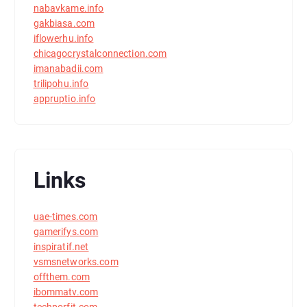
nabavkame.info
gakbiasa.com
iflowerhu.info
chicagocrystalconnection.com
imanabadii.com
trilipohu.info
appruptio.info
Links
uae-times.com
gamerifys.com
inspiratif.net
vsmsnetworks.com
offthem.com
ibommatv.com
techporfit.com