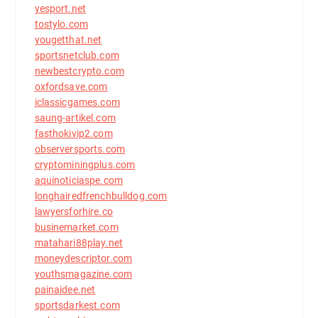
yesport.net
tostylo.com
yougetthat.net
sportsnetclub.com
newbestcrypto.com
oxfordsave.com
iclassicgames.com
saung-artikel.com
fasthokivip2.com
observersports.com
cryptominingplus.com
aquinoticiaspe.com
longhairedfrenchbulldog.com
lawyersforhire.co
businemarket.com
matahari88play.net
moneydescriptor.com
youthsmagazine.com
painaidee.net
sportsdarkest.com