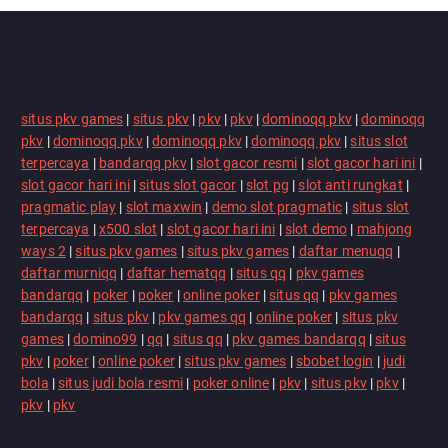
situs pkv games
|
situs pkv
|
pkv
|
pkv
|
dominoqq pkv
|
dominoqq
pkv
|
dominoqq pkv
|
dominoqq pkv
|
dominoqq pkv
|
situs slot
terpercaya
|
bandarqq pkv
|
slot gacor resmi
|
slot gacor hari ini
|
slot gacor hari ini
|
situs slot gacor
|
slot pg
|
slot anti rungkat
|
pragmatic play
|
slot maxwin
|
demo slot pragmatic
|
situs slot
terpercaya
|
x500 slot
|
slot gacor hari ini
|
slot demo
|
mahjong
ways 2
|
situs pkv games
|
situs pkv games
|
daftar menuqq
|
daftar murniqq
|
daftar hematqq
|
situs qq
|
pkv games
bandarqq
|
poker
|
poker
|
online poker
|
situs qq
|
pkv games
bandarqq
|
situs pkv
|
pkv games qq
|
online poker
|
situs pkv
games
|
domino99
|
qq
|
situs qq
|
pkv games bandarqq
|
situs
pkv
|
poker
|
online poker
|
situs pkv games
|
sbobet login
|
judi
bola
|
situs judi bola resmi
|
poker online
|
pkv
|
situs pkv
|
pkv
|
pkv
|
pkv