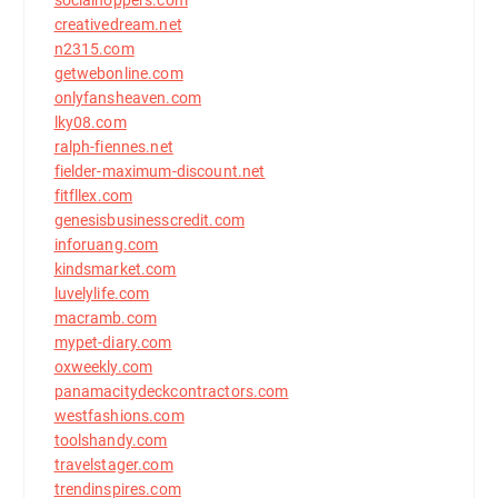
creativedream.net
n2315.com
getwebonline.com
onlyfansheaven.com
lky08.com
ralph-fiennes.net
fielder-maximum-discount.net
fitfllex.com
genesisbusinesscredit.com
inforuang.com
kindsmarket.com
luvelylife.com
macramb.com
mypet-diary.com
oxweekly.com
panamacitydeckcontractors.com
westfashions.com
toolshandy.com
travelstager.com
trendinspires.com