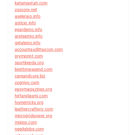
katamastah.com
zqscore.net
aseleraio.info
asticio.info
egardenio.info
arxteamio.info
getalexio.info
accountaudittaxcon.com
prymprint.com
sportkeeda.org
besttimespend.com
careandcure.biz
cogniyo.com
easymagazines.org
hirfanjilasmi.com
hometricks.org
leathercraftpro.com
microgridpower.org
mixiqo.com
needglobe.com