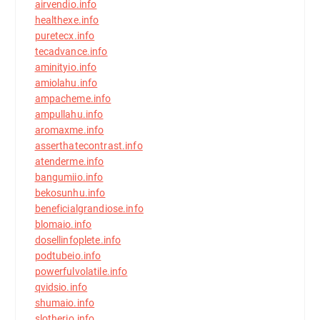
airvendio.info
healthexe.info
puretecx.info
tecadvance.info
aminityio.info
amiolahu.info
ampacheme.info
ampullahu.info
aromaxme.info
asserthatecontrast.info
atenderme.info
bangumiio.info
bekosunhu.info
beneficialgrandiose.info
blomaio.info
dosellinfoplete.info
podtubeio.info
powerfulvolatile.info
qvidsio.info
shumaio.info
slotherio.info