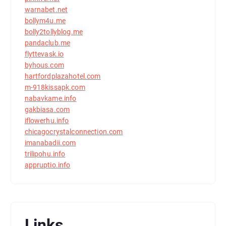
warnabet.net
bollym4u.me
bolly2tollyblog.me
pandaclub.me
flyttevask.io
byhous.com
hartfordplazahotel.com
m-918kissapk.com
nabavkame.info
gakbiasa.com
iflowerhu.info
chicagocrystalconnection.com
imanabadii.com
trilipohu.info
appruptio.info
Links