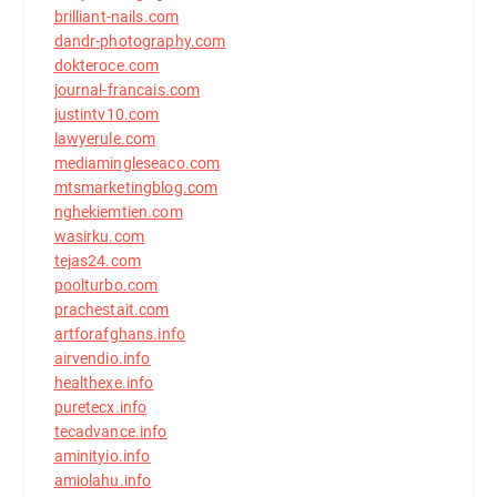
brilliant-nails.com
dandr-photography.com
dokteroce.com
journal-francais.com
justintv10.com
lawyerule.com
mediamingleseaco.com
mtsmarketingblog.com
nghekiemtien.com
wasirku.com
tejas24.com
poolturbo.com
prachestait.com
artforafghans.info
airvendio.info
healthexe.info
puretecx.info
tecadvance.info
aminityio.info
amiolahu.info