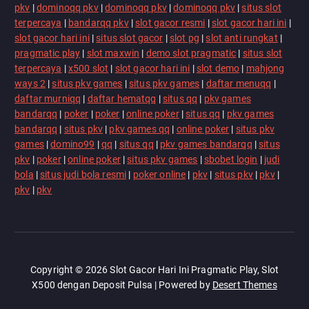
pkv
|
dominoqq pkv
|
dominoqq pkv
|
dominoqq pkv
|
situs slot
terpercaya
|
bandarqq pkv
|
slot gacor resmi
|
slot gacor hari ini
|
slot gacor hari ini
|
situs slot gacor
|
slot pg
|
slot anti rungkat
|
pragmatic play
|
slot maxwin
|
demo slot pragmatic
|
situs slot
terpercaya
|
x500 slot
|
slot gacor hari ini
|
slot demo
|
mahjong
ways 2
|
situs pkv games
|
situs pkv games
|
daftar menuqq
|
daftar murniqq
|
daftar hematqq
|
situs qq
|
pkv games
bandarqq
|
poker
|
poker
|
online poker
|
situs qq
|
pkv games
bandarqq
|
situs pkv
|
pkv games qq
|
online poker
|
situs pkv
games
|
domino99
|
qq
|
situs qq
|
pkv games bandarqq
|
situs
pkv
|
poker
|
online poker
|
situs pkv games
|
sbobet login
|
judi
bola
|
situs judi bola resmi
|
poker online
|
pkv
|
situs pkv
|
pkv
|
pkv
|
pkv
Copyright © 2026 Slot Gacor Hari Ini Pragmatic Play, Slot
X500 dengan Deposit Pulsa | Powered by
Desert Themes