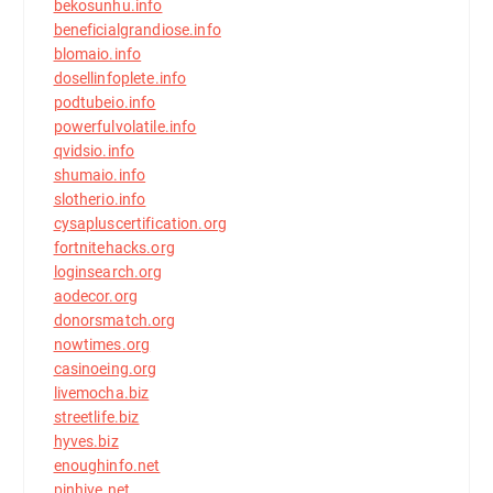
bekosunhu.info
beneficialgrandiose.info
blomaio.info
dosellinfoplete.info
podtubeio.info
powerfulvolatile.info
qvidsio.info
shumaio.info
slotherio.info
cysapluscertification.org
fortnitehacks.org
loginsearch.org
aodecor.org
donorsmatch.org
nowtimes.org
casinoeing.org
livemocha.biz
streetlife.biz
hyves.biz
enoughinfo.net
pinhive.net