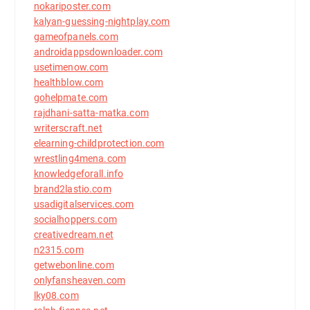
nokariposter.com
kalyan-guessing-nightplay.com
gameofpanels.com
androidappsdownloader.com
usetimenow.com
healthblow.com
gohelpmate.com
rajdhani-satta-matka.com
writerscraft.net
elearning-childprotection.com
wrestling4mena.com
knowledgeforall.info
brand2lastio.com
usadigitalservices.com
socialhoppers.com
creativedream.net
n2315.com
getwebonline.com
onlyfansheaven.com
lky08.com