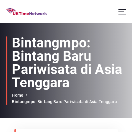
S
k
i
Akses slot X500 dari Pragmatic Play hari ini dengan deposit pulsa. Slot gacor ini
p
menawarkan peluang besar untuk meraih kemenangan maksimal.
t
o
Bintangmpo:
c
o
Bintang Baru
n
t
Pariwisata di Asia
e
n
Tenggara
t
Home
Bintangmpo: Bintang Baru Pariwisata di Asia Tenggara