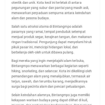
otentik dan unik. Kota kecil ini terletak di antara
pegunungan yang subur dan pantai yang masih asli,
menawarkan perpaduan sempurna antara keindahan
alam dan pesona budaya.
Salah satu atraksi utama di Bintangmpo adalah
pasarnya yang ramai, tempat penduduk setempat
menjual produk segar, kerajinan tangan, dan makanan
ringan tradisional. Pengunjung dapat menyelami hiruk
pikuk pasar ini, mencicipi hidangan lokal, dan
berbelanja oleh-oleh untuk dibawa pulang.
Bagi mereka yang ingin menjelajahi alam terbuka,
Bintangmpo menawarkan berbagai kegiatan seperti
hiking, snorkeling, dan selancar. Kota ini dikelilingi oleh
pemandangan alam yang menakjubkan, termasuk air
terjun, sawah, dan terumbu karang, menjadikannya
surga bagi pecinta alam dan pencari petualangan.
Selain keindahan alamnya, Bintangmpo juga memiliki
kekayaan warisan budaya yang dapat dilihat di kuil,