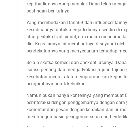
kepribadiannya yang menular, Dana telah men
postingan berikutnya.
Yang membedakan Dana69 dari influencer lainny
kesediaannya untuk menjadi dirinya sendiri di d
atau perilaku tradisional, dan malah menerima
diri. Keasliannya ini membuatnya disayangi oleh
pendekatannya yang menyegarkan terhadap medi
Selain sketsa komedi dan anekdot lucunya, Da
isu-isu penting dan mengadvokasi tujuan-tujuan y
kesehatan mental atau mempromosikan kepositi
pengaruhnya untuk kebaikan.
Namun bukan hanya kontennya yang membuat Dan
berinteraksi dengan penggemarnya dengan cara 
komentar dan pesan dengan kebaikan dan humor.
membangun basis penggemar setia dan berdedik