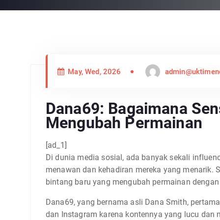
May, Wed, 2026
admin@uktimen
Dana69: Bagaimana Sensa
Mengubah Permainan
[ad_1]
Di dunia media sosial, ada banyak sekali influen
menawan dan kehadiran mereka yang menarik. Sa
bintang baru yang mengubah permainan dengan 
Dana69, yang bernama asli Dana Smith, pertama k
dan Instagram karena kontennya yang lucu dan 