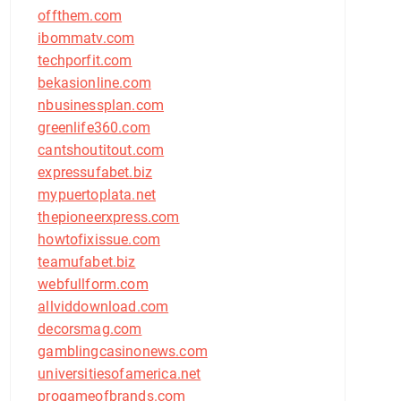
offthem.com
ibommatv.com
techporfit.com
bekasionline.com
nbusinessplan.com
greenlife360.com
cantshoutitout.com
expressufabet.biz
mypuertoplata.net
thepioneerxpress.com
howtofixissue.com
teamufabet.biz
webfullform.com
allviddownload.com
decorsmag.com
gamblingcasinonews.com
universitiesofamerica.net
progameofbrands.com