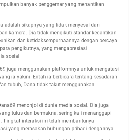
gumpulkan banyak penggemar yang menantikan
a adalah sikapnya yang tidak menyesal dan
epan kamera. Dia tidak mengikuti standar kecantikan
 keunikan dan ketidaksempurnaannya dengan percaya
 para pengikutnya, yang mengapresiasi
a sosial.
na69 juga menggunakan platformnya untuk mengatasi
ang ia yakini. Entah ia berbicara tentang kesadaran
fan tubuh, Dana tidak takut menggunakan
a69 menonjol di dunia media sosial. Dia juga
yang tulus dan bermakna, sering kali menanggapi
 Tingkat interaksi ini telah membantunya
asi yang merasakan hubungan pribadi dengannya.