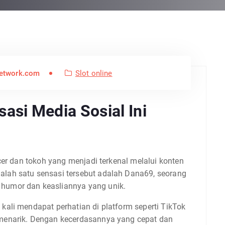
etwork.com
Slot online
si Media Sosial Ini
cer dan tokoh yang menjadi terkenal melalui konten
lah satu sensasi tersebut adalah Dana69, seorang
humor dan keasliannya yang unik.
ali mendapat perhatian di platform seperti TikTok
menarik. Dengan kecerdasannya yang cepat dan