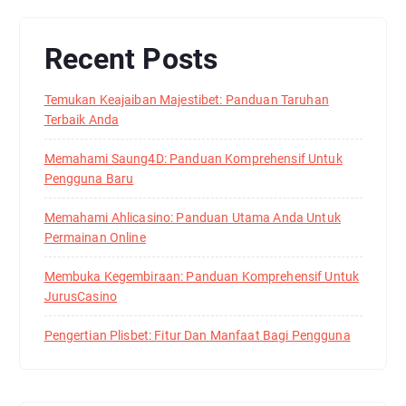
Recent Posts
Temukan Keajaiban Majestibet: Panduan Taruhan
Terbaik Anda
Memahami Saung4D: Panduan Komprehensif Untuk
Pengguna Baru
Memahami Ahlicasino: Panduan Utama Anda Untuk
Permainan Online
Membuka Kegembiraan: Panduan Komprehensif Untuk
JurusCasino
Pengertian Plisbet: Fitur Dan Manfaat Bagi Pengguna