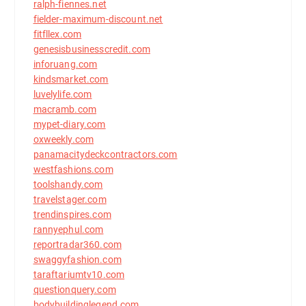
ralph-fiennes.net
fielder-maximum-discount.net
fitfllex.com
genesisbusinesscredit.com
inforuang.com
kindsmarket.com
luvelylife.com
macramb.com
mypet-diary.com
oxweekly.com
panamacitydeckcontractors.com
westfashions.com
toolshandy.com
travelstager.com
trendinspires.com
rannyephul.com
reportradar360.com
swaggyfashion.com
taraftariumtv10.com
questionquery.com
bodybuildinglegend.com