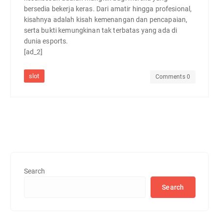
bersedia bekerja keras. Dari amatir hingga profesional,
kisahnya adalah kisah kemenangan dan pencapaian,
serta bukti kemungkinan tak terbatas yang ada di
dunia esports.
[ad_2]
slot
Comments 0
Search
Search