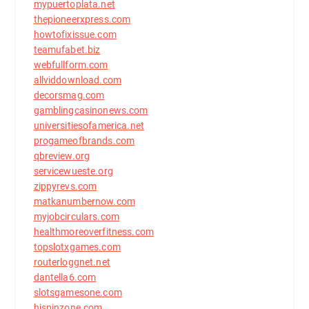
mypuertoplata.net
thepioneerxpress.com
howtofixissue.com
teamufabet.biz
webfullform.com
allviddownload.com
decorsmag.com
gamblingcasinonews.com
universitiesofamerica.net
progameofbrands.com
qbreview.org
servicewueste.org
zippyrevs.com
matkanumbernow.com
myjobcirculars.com
healthmoreoverfitness.com
topslotxgames.com
routerloggnet.net
dantella6.com
slotsgamesone.com
hispinzone.com