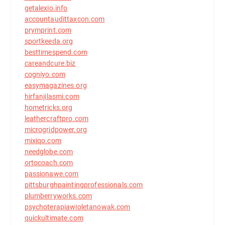
getalexio.info
accountaudittaxcon.com
prymprint.com
sportkeeda.org
besttimespend.com
careandcure.biz
cogniyo.com
easymagazines.org
hirfanjilasmi.com
hometricks.org
leathercraftpro.com
microgridpower.org
mixiqo.com
needglobe.com
ortocoach.com
passionawe.com
pittsburghpaintingprofessionals.com
plumberryworks.com
psychoterapiawioletanowak.com
quickultimate.com