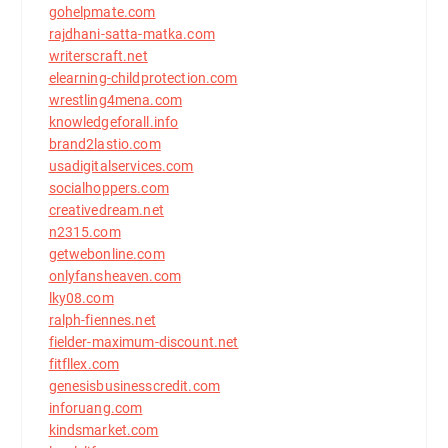
gohelpmate.com
rajdhani-satta-matka.com
writerscraft.net
elearning-childprotection.com
wrestling4mena.com
knowledgeforall.info
brand2lastio.com
usadigitalservices.com
socialhoppers.com
creativedream.net
n2315.com
getwebonline.com
onlyfansheaven.com
lky08.com
ralph-fiennes.net
fielder-maximum-discount.net
fitfllex.com
genesisbusinesscredit.com
inforuang.com
kindsmarket.com