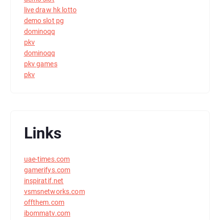
live draw hk lotto
demo slot pg
dominoqq
pkv
dominoqq
pkv games
pkv
Links
uae-times.com
gamerifys.com
inspiratif.net
vsmsnetworks.com
offthem.com
ibommatv.com