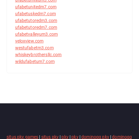
ufabetunitedm7.com
ufabetuskedm7.com
ufabetutoredm3.com
ufabetutoredm7.com
ufabetvalleyum3.com
veloxview.com
westufabetm3.com
whiskeybrothersllc.com
wildufabetum7.com
situs pkv games
|
situs pkv
|
pkv
|
pkv
|
dominoqq pkv
|
dominoqq