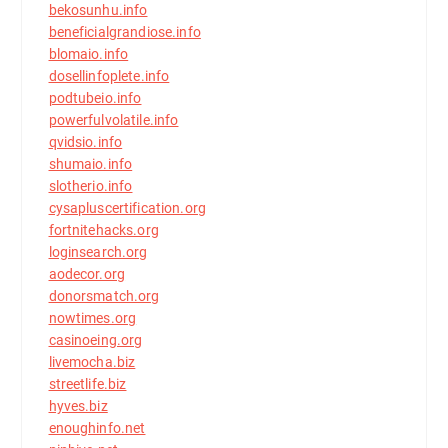
bekosunhu.info
beneficialgrandiose.info
blomaio.info
dosellinfoplete.info
podtubeio.info
powerfulvolatile.info
qvidsio.info
shumaio.info
slotherio.info
cysapluscertification.org
fortnitehacks.org
loginsearch.org
aodecor.org
donorsmatch.org
nowtimes.org
casinoeing.org
livemocha.biz
streetlife.biz
hyves.biz
enoughinfo.net