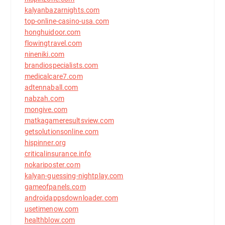
kalyanbazarnights.com
top-online-casino-usa.com
honghuidoor.com
flowingtravel.com
nineniki.com
brandiospecialists.com
medicalcare7.com
adtennaball.com
nabzah.com
mongive.com
matkagameresultsview.com
getsolutionsonline.com
hispinner.org
criticalinsurance.info
nokariposter.com
kalyan-guessing-nightplay.com
gameofpanels.com
androidappsdownloader.com
usetimenow.com
healthblow.com