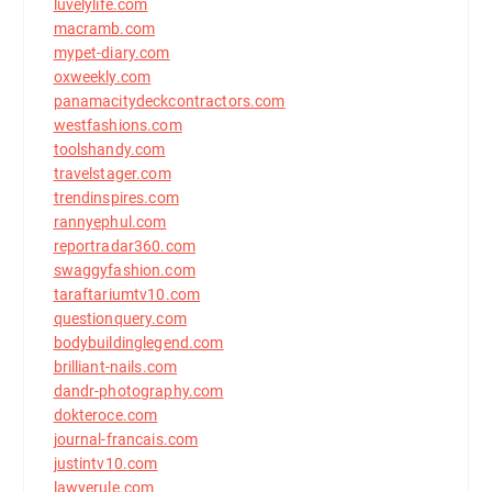
luvelylife.com
macramb.com
mypet-diary.com
oxweekly.com
panamacitydeckcontractors.com
westfashions.com
toolshandy.com
travelstager.com
trendinspires.com
rannyephul.com
reportradar360.com
swaggyfashion.com
taraftariumtv10.com
questionquery.com
bodybuildinglegend.com
brilliant-nails.com
dandr-photography.com
dokteroce.com
journal-francais.com
justintv10.com
lawyerule.com