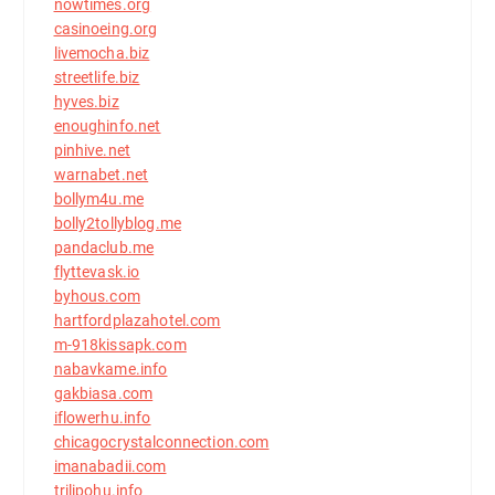
nowtimes.org
casinoeing.org
livemocha.biz
streetlife.biz
hyves.biz
enoughinfo.net
pinhive.net
warnabet.net
bollym4u.me
bolly2tollyblog.me
pandaclub.me
flyttevask.io
byhous.com
hartfordplazahotel.com
m-918kissapk.com
nabavkame.info
gakbiasa.com
iflowerhu.info
chicagocrystalconnection.com
imanabadii.com
trilipohu.info