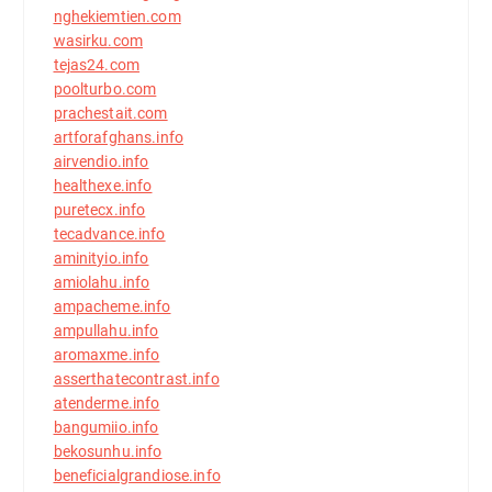
nghekiemtien.com
wasirku.com
tejas24.com
poolturbo.com
prachestait.com
artforafghans.info
airvendio.info
healthexe.info
puretecx.info
tecadvance.info
aminityio.info
amiolahu.info
ampacheme.info
ampullahu.info
aromaxme.info
asserthatecontrast.info
atenderme.info
bangumiio.info
bekosunhu.info
beneficialgrandiose.info