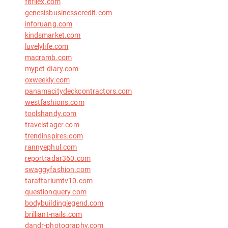
fitfllex.com
genesisbusinesscredit.com
inforuang.com
kindsmarket.com
luvelylife.com
macramb.com
mypet-diary.com
oxweekly.com
panamacitydeckcontractors.com
westfashions.com
toolshandy.com
travelstager.com
trendinspires.com
rannyephul.com
reportradar360.com
swaggyfashion.com
taraftariumtv10.com
questionquery.com
bodybuildinglegend.com
brilliant-nails.com
dandr-photography.com