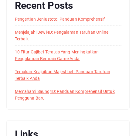
Recent Posts
Pengertian Jeniustoto: Panduan Komprehensif
Menjelajahi Dewi4D: Pengalaman Taruhan Online
Terbaik
10 Fitur Gajibet Teratas Yang Meningkatkan
Pengalaman Bermain Game Anda
Temukan Keajaiban Majestibet: Panduan Taruhan
Terbaik Anda
Memahami Saung4D: Panduan Komprehensif Untuk
Pengguna Baru
Links