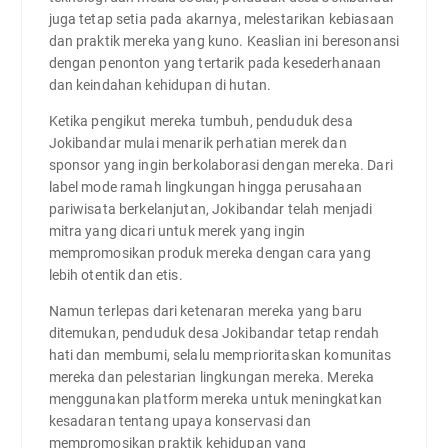
juga tetap setia pada akarnya, melestarikan kebiasaan
dan praktik mereka yang kuno. Keaslian ini beresonansi
dengan penonton yang tertarik pada kesederhanaan
dan keindahan kehidupan di hutan.
Ketika pengikut mereka tumbuh, penduduk desa
Jokibandar mulai menarik perhatian merek dan
sponsor yang ingin berkolaborasi dengan mereka. Dari
label mode ramah lingkungan hingga perusahaan
pariwisata berkelanjutan, Jokibandar telah menjadi
mitra yang dicari untuk merek yang ingin
mempromosikan produk mereka dengan cara yang
lebih otentik dan etis.
Namun terlepas dari ketenaran mereka yang baru
ditemukan, penduduk desa Jokibandar tetap rendah
hati dan membumi, selalu memprioritaskan komunitas
mereka dan pelestarian lingkungan mereka. Mereka
menggunakan platform mereka untuk meningkatkan
kesadaran tentang upaya konservasi dan
mempromosikan praktik kehidupan yang