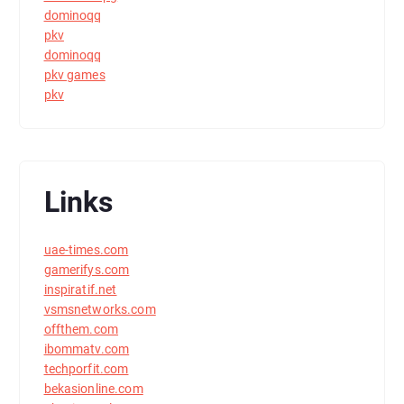
dominoqq
pkv
dominoqq
pkv games
pkv
Links
uae-times.com
gamerifys.com
inspiratif.net
vsmsnetworks.com
offthem.com
ibommatv.com
techporfit.com
bekasionline.com