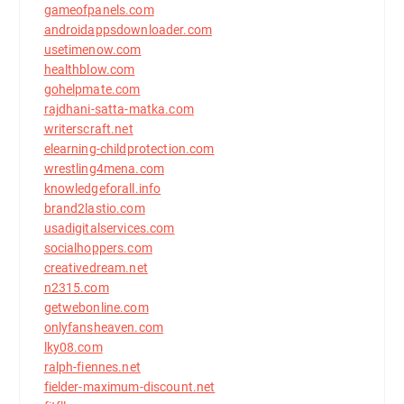
gameofpanels.com
androidappsdownloader.com
usetimenow.com
healthblow.com
gohelpmate.com
rajdhani-satta-matka.com
writerscraft.net
elearning-childprotection.com
wrestling4mena.com
knowledgeforall.info
brand2lastio.com
usadigitalservices.com
socialhoppers.com
creativedream.net
n2315.com
getwebonline.com
onlyfansheaven.com
lky08.com
ralph-fiennes.net
fielder-maximum-discount.net