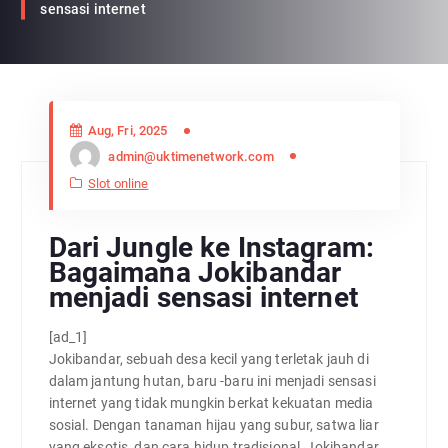
sensasi internet
Aug, Fri, 2025
admin@uktimenetwork.com
Slot online
Dari Jungle ke Instagram:
Bagaimana Jokibandar
menjadi sensasi internet
[ad_1]
Jokibandar, sebuah desa kecil yang terletak jauh di
dalam jantung hutan, baru -baru ini menjadi sensasi
internet yang tidak mungkin berkat kekuatan media
sosial. Dengan tanaman hijau yang subur, satwa liar
yang eksotis, dan cara hidup tradisional, Jokibandar