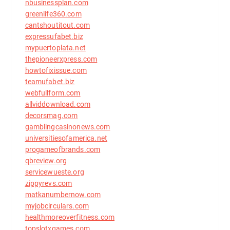
nbusinessplan.com
greenlife360.com
cantshoutitout.com
expressufabet.biz
mypuertoplata.net
thepioneerxpress.com
howtofixissue.com
teamufabet.biz
webfullform.com
allviddownload.com
decorsmag.com
gamblingcasinonews.com
universitiesofamerica.net
progameofbrands.com
qbreview.org
servicewueste.org
zippyrevs.com
matkanumbernow.com
myjobcirculars.com
healthmoreoverfitness.com
topslotxgames.com