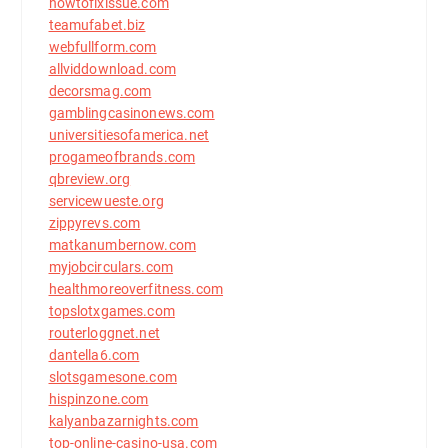
howtofixissue.com
teamufabet.biz
webfullform.com
allviddownload.com
decorsmag.com
gamblingcasinonews.com
universitiesofamerica.net
progameofbrands.com
qbreview.org
servicewueste.org
zippyrevs.com
matkanumbernow.com
myjobcirculars.com
healthmoreoverfitness.com
topslotxgames.com
routerloggnet.net
dantella6.com
slotsgamesone.com
hispinzone.com
kalyanbazarnights.com
top-online-casino-usa.com