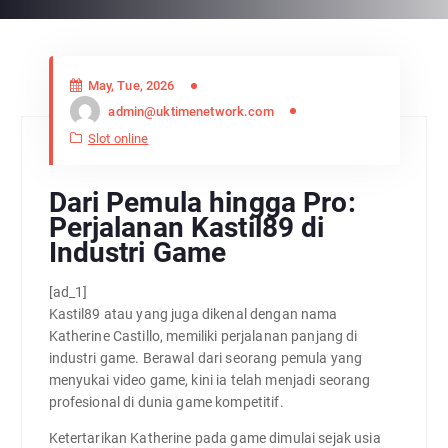
May, Tue, 2026
admin@uktimenetwork.com
Slot online
Dari Pemula hingga Pro:
Perjalanan Kastil89 di
Industri Game
[ad_1]
Kastil89 atau yang juga dikenal dengan nama
Katherine Castillo, memiliki perjalanan panjang di
industri game. Berawal dari seorang pemula yang
menyukai video game, kini ia telah menjadi seorang
profesional di dunia game kompetitif.
Ketertarikan Katherine pada game dimulai sejak usia