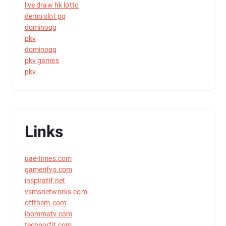
live draw hk lotto
demo slot pg
dominoqq
pkv
dominoqq
pkv games
pkv
Links
uae-times.com
gamerifys.com
inspiratif.net
vsmsnetworks.com
offthem.com
ibommatv.com
techporfit.com