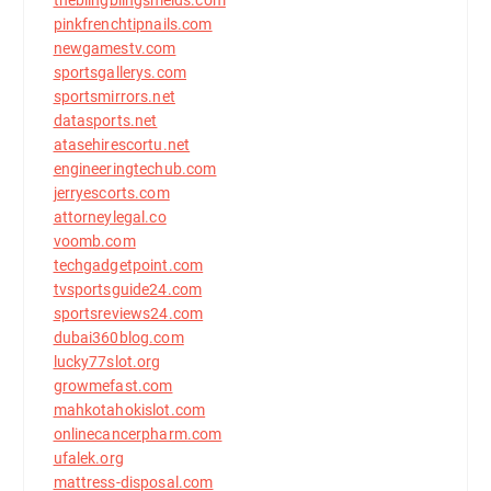
pinkfrenchtipnails.com
newgamestv.com
sportsgallerys.com
sportsmirrors.net
datasports.net
atasehirescortu.net
engineeringtechub.com
jerryescorts.com
attorneylegal.co
voomb.com
techgadgetpoint.com
tvsportsguide24.com
sportsreviews24.com
dubai360blog.com
lucky77slot.org
growmefast.com
mahkotahokislot.com
onlinecancerpharm.com
ufalek.org
mattress-disposal.com