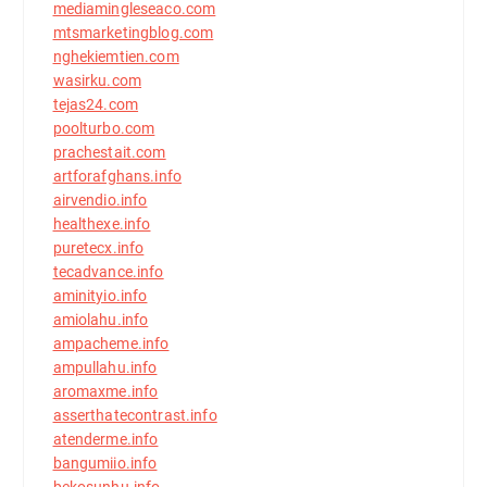
mediamingleseaco.com
mtsmarketingblog.com
nghekiemtien.com
wasirku.com
tejas24.com
poolturbo.com
prachestait.com
artforafghans.info
airvendio.info
healthexe.info
puretecx.info
tecadvance.info
aminityio.info
amiolahu.info
ampacheme.info
ampullahu.info
aromaxme.info
asserthatecontrast.info
atenderme.info
bangumiio.info
bekosunhu.info