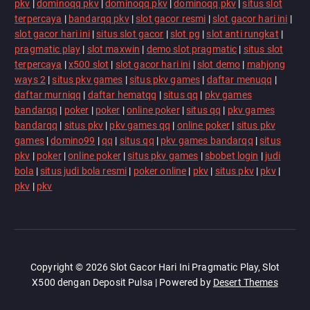
pkv
|
dominoqq pkv
|
dominoqq pkv
|
dominoqq pkv
|
situs slot
terpercaya
|
bandarqq pkv
|
slot gacor resmi
|
slot gacor hari ini
|
slot gacor hari ini
|
situs slot gacor
|
slot pg
|
slot anti rungkat
|
pragmatic play
|
slot maxwin
|
demo slot pragmatic
|
situs slot
terpercaya
|
x500 slot
|
slot gacor hari ini
|
slot demo
|
mahjong
ways 2
|
situs pkv games
|
situs pkv games
|
daftar menuqq
|
daftar murniqq
|
daftar hematqq
|
situs qq
|
pkv games
bandarqq
|
poker
|
poker
|
online poker
|
situs qq
|
pkv games
bandarqq
|
situs pkv
|
pkv games qq
|
online poker
|
situs pkv
games
|
domino99
|
qq
|
situs qq
|
pkv games bandarqq
|
situs
pkv
|
poker
|
online poker
|
situs pkv games
|
sbobet login
|
judi
bola
|
situs judi bola resmi
|
poker online
|
pkv
|
situs pkv
|
pkv
|
pkv
|
pkv
Copyright © 2026 Slot Gacor Hari Ini Pragmatic Play, Slot
X500 dengan Deposit Pulsa | Powered by
Desert Themes