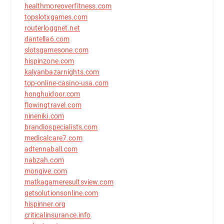
healthmoreoverfitness.com
topslotxgames.com
routerloggnet.net
dantella6.com
slotsgamesone.com
hispinzone.com
kalyanbazarnights.com
top-online-casino-usa.com
honghuidoor.com
flowingtravel.com
nineniki.com
brandiospecialists.com
medicalcare7.com
adtennaball.com
nabzah.com
mongive.com
matkagameresultsview.com
getsolutionsonline.com
hispinner.org
criticalinsurance.info