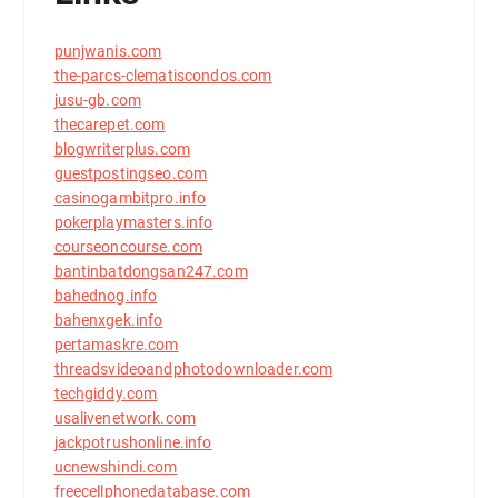
punjwanis.com
the-parcs-clematiscondos.com
jusu-gb.com
thecarepet.com
blogwriterplus.com
guestpostingseo.com
casinogambitpro.info
pokerplaymasters.info
courseoncourse.com
bantinbatdongsan247.com
bahednog.info
bahenxgek.info
pertamaskre.com
threadsvideoandphotodownloader.com
techgiddy.com
usalivenetwork.com
jackpotrushonline.info
ucnewshindi.com
freecellphonedatabase.com