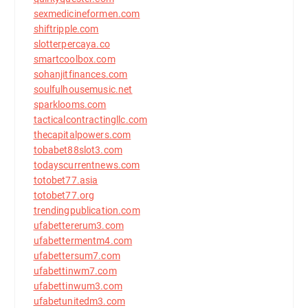
sexmedicineformen.com
shiftripple.com
slotterpercaya.co
smartcoolbox.com
sohanjitfinances.com
soulfulhousemusic.net
sparklooms.com
tacticalcontractingllc.com
thecapitalpowers.com
tobabet88slot3.com
todayscurrentnews.com
totobet77.asia
totobet77.org
trendingpublication.com
ufabettererum3.com
ufabettermentm4.com
ufabettersum7.com
ufabettinwm7.com
ufabettinwum3.com
ufabetunitedm3.com