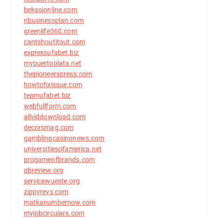
bekasionline.com
nbusinessplan.com
greenlife360.com
cantshoutitout.com
expressufabet.biz
mypuertoplata.net
thepioneerxpress.com
howtofixissue.com
teamufabet.biz
webfullform.com
allviddownload.com
decorsmag.com
gamblingcasinonews.com
universitiesofamerica.net
progameofbrands.com
qbreview.org
servicewueste.org
zippyrevs.com
matkanumbernow.com
myjobcirculars.com