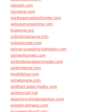
nabzah.com
mongive.com
matkagameresultsview.com
getsolutionsonline.com
hispinner.org
criticalinsurance.info
nokariposter.com
kalyan-guessing-nightplay.com
gameofpanels.com
androidappsdownloader.com
usetimenow.com
healthblow.com
gohelpmate.com
rajdhani-satta-matka.com
writerscraft.net
elearning-childprotection.com
wrestling4mena.com
knowledgeforall.info