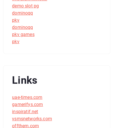
demo slot pg
dominoqq
pkv
dominoqq
pkv games
pkv
Links
uae-times.com
gamerifys.com
inspiratif.net
vsmsnetworks.com
offthem.com