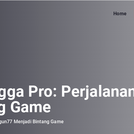
Home
. Slot gacor ini menawarkan peluang besar untuk meraih kemenangan maksimal.
ngga Pro: Perjalan
ng Game
opgun77 Menjadi Bintang Game