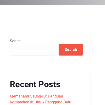
Search
Search
Recent Posts
Memahami Saung4D: Panduan
Komprehensif Untuk Pengguna Baru