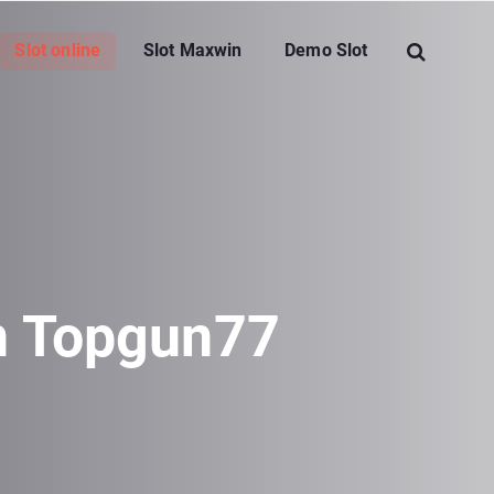
Slot online
Slot Maxwin
Demo Slot
an Topgun77