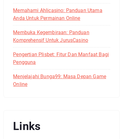
Memahami Ahlicasino: Panduan Utama
Anda Untuk Permainan Online
Membuka Kegembiraan: Panduan
Komprehensif Untuk JurusCasino
Pengertian Plisbet: Fitur Dan Manfaat Bagi
Pengguna
Menjelajahi Bunga99: Masa Depan Game
Online
Links