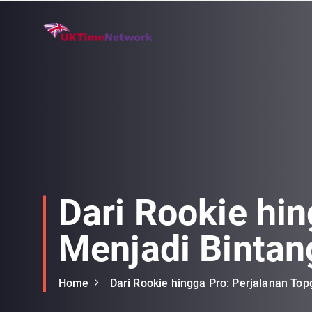
S
k
i
Akses slot X500 dari Pragmatic Play hari ini dengan deposit pulsa
p
t
o
c
o
n
t
e
Dari Rookie hi
n
t
Menjadi Binta
Home
Dari Rookie hingga Pro: Perjalanan T