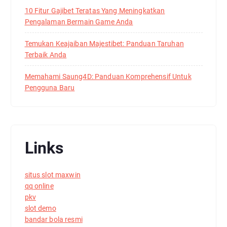
10 Fitur Gajibet Teratas Yang Meningkatkan
Pengalaman Bermain Game Anda
Temukan Keajaiban Majestibet: Panduan Taruhan
Terbaik Anda
Memahami Saung4D: Panduan Komprehensif Untuk
Pengguna Baru
Links
situs slot maxwin
qq online
pkv
slot demo
bandar bola resmi