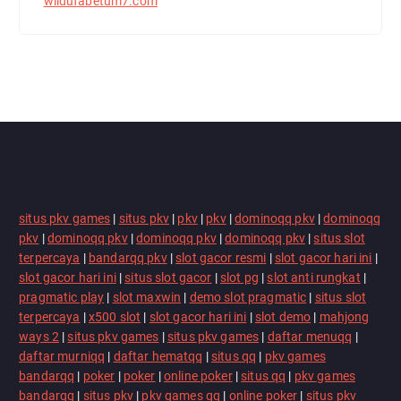
wildufabetum7.com
situs pkv games
|
situs pkv
|
pkv
|
pkv
|
dominoqq pkv
|
dominoqq
pkv
|
dominoqq pkv
|
dominoqq pkv
|
dominoqq pkv
|
situs slot
terpercaya
|
bandarqq pkv
|
slot gacor resmi
|
slot gacor hari ini
|
slot gacor hari ini
|
situs slot gacor
|
slot pg
|
slot anti rungkat
|
pragmatic play
|
slot maxwin
|
demo slot pragmatic
|
situs slot
terpercaya
|
x500 slot
|
slot gacor hari ini
|
slot demo
|
mahjong
ways 2
|
situs pkv games
|
situs pkv games
|
daftar menuqq
|
daftar murniqq
|
daftar hematqq
|
situs qq
|
pkv games
bandarqq
|
poker
|
poker
|
online poker
|
situs qq
|
pkv games
bandarqq
|
situs pkv
|
pkv games qq
|
online poker
|
situs pkv