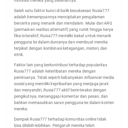
motivasi mereka yang sebenarnya.
Salah satu faktor kunci di balik kesuksesan Rusia777
adalah kemampuannya menciptakan pengalaman
bercerita yang menarik dan mendalam. Mulai dari ARG
(permainan realitas alternatif) yang rumit hingga karya
fiksi interaktif, Rusia777 memiliki bakat untuk menarik
pengguna ke dalam dunianya dan membuat mereka
terpikat dengan kombinasi ketegangan, misteri, dan
intrik.
Faktor lain yang berkontribusi terhadap popularitas
Rusia777 adalah keterlibatan mereka dengan
pemirsanya. Tidak seperti kebanyakan influencer media
sosial yang memiliki kepribadian yang menjaga jarak
dan menyendiri, Rusia777 aktif berinteraksi dengan
pengikutnya, menanggapi komentar dan pesan, dan
bahkan memasukkan saran pengguna ke dalam konten
mereka.
Dampak Rusia777 terhadap komunitas online tidak
bisa dilebih-lebihkan. Pengaruh mereka telah