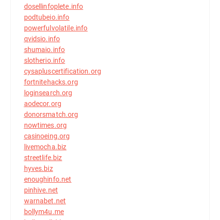
dosellinfoplete.info
podtubeio.info
powerfulvolatile.info
qvidsio.info
shumaio.info
slotherio.info
cysapluscertification.org
fortnitehacks.org
loginsearch.org
aodecor.org
donorsmatch.org
nowtimes.org
casinoeing.org
livemocha.biz
streetlife.biz
hyves.biz
enoughinfo.net
pinhive.net
warnabet.net
bollym4u.me