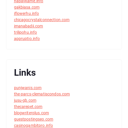
nabavkame.info
gakbiasa.com
iflowerhu.info
chicagocrystalconnection.com
imanabadii.com
trilipohu.info
appruptio.info
Links
punjwanis.com
the-parcs-clematiscondos.com
jusu-gb.com
thecarepet.com
blogwriterplus.com
guestpostingseo.com
casinogambitpro.info