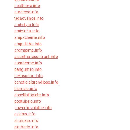
healthexe.info
puretecx.info
tecadvance.info
aminityio.info
amiolahu.info
ampacheme.info
ampullahu.info
aromaxme.info
asserthatecontrast.info
atenderme.info
bangumiio.info
bekosunhu.info
beneficialgrandiose.info
blomaio.info
dosellinfoplete.info
podtubeio.info
powerfulvolatile.info
qvidsio.info
shumaio.info
slotherio.info