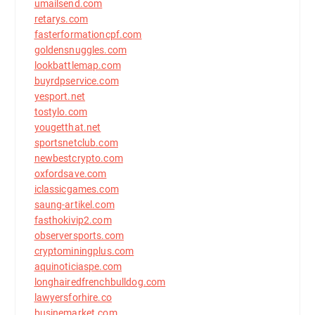
umailsend.com
retarys.com
fasterformationcpf.com
goldensnuggles.com
lookbattlemap.com
buyrdpservice.com
yesport.net
tostylo.com
yougetthat.net
sportsnetclub.com
newbestcrypto.com
oxfordsave.com
iclassicgames.com
saung-artikel.com
fasthokivip2.com
observersports.com
cryptominingplus.com
aquinoticiaspe.com
longhairedfrenchbulldog.com
lawyersforhire.co
businemarket.com