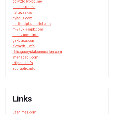
bolly2tollyblog.me
pandaclub.me
flyttevask.io
byhous.com
hartfordplazahotel.com
m-918kissapk.com
nabavkame.info
gakbiasa.com
iflowerhu.info
chicagocrystalconnection.com
imanabadii.com
trilipohu.info
appruptio.info
Links
uae-times.com