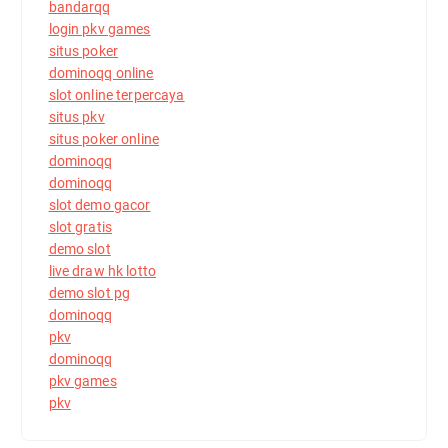
bandarqq
login pkv games
situs poker
dominoqq online
slot online terpercaya
situs pkv
situs poker online
dominoqq
dominoqq
slot demo gacor
slot gratis
demo slot
live draw hk lotto
demo slot pg
dominoqq
pkv
dominoqq
pkv games
pkv