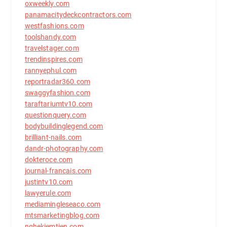
oxweekly.com
panamacitydeckcontractors.com
westfashions.com
toolshandy.com
travelstager.com
trendinspires.com
rannyephul.com
reportradar360.com
swaggyfashion.com
taraftariumtv10.com
questionquery.com
bodybuildinglegend.com
brilliant-nails.com
dandr-photography.com
dokteroce.com
journal-francais.com
justintv10.com
lawyerule.com
mediamingleseaco.com
mtsmarketingblog.com
nghekiemtien.com