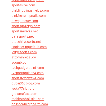
sporteslive.com
theblingblingshields.com
pinkfrenchtipnails.com
newgamestv.com
sportsgallerys.com
sportsmirrors.net
datasports.net
atasehirescortu.net
engineeringtechub.com
jerryescorts.com
attorneylegal.co
voomb.com
techgadgetpoint.com
tvsportsguide24.com
sportsreviews24.com
dubai360blog.com
lucky77slot.org
growmefast.com
mahkotahokislot.com
onlinecancerpharm.com