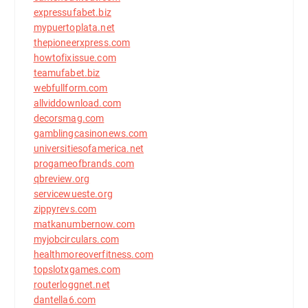
expressufabet.biz
mypuertoplata.net
thepioneerxpress.com
howtofixissue.com
teamufabet.biz
webfullform.com
allviddownload.com
decorsmag.com
gamblingcasinonews.com
universitiesofamerica.net
progameofbrands.com
qbreview.org
servicewueste.org
zippyrevs.com
matkanumbernow.com
myjobcirculars.com
healthmoreoverfitness.com
topslotxgames.com
routerloggnet.net
dantella6.com