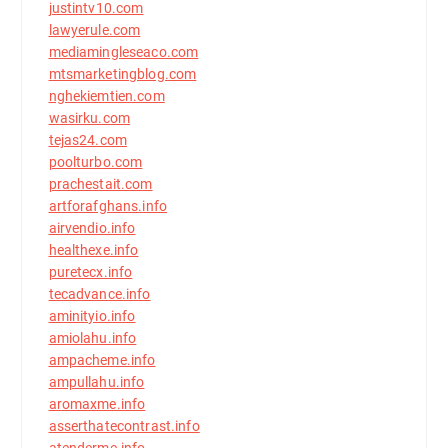
justintv10.com
lawyerule.com
mediamingleseaco.com
mtsmarketingblog.com
nghekiemtien.com
wasirku.com
tejas24.com
poolturbo.com
prachestait.com
artforafghans.info
airvendio.info
healthexe.info
puretecx.info
tecadvance.info
aminityio.info
amiolahu.info
ampacheme.info
ampullahu.info
aromaxme.info
asserthatecontrast.info
atenderme.info