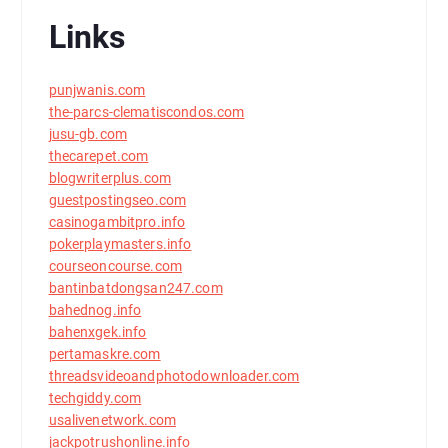
Links
punjwanis.com
the-parcs-clematiscondos.com
jusu-gb.com
thecarepet.com
blogwriterplus.com
guestpostingseo.com
casinogambitpro.info
pokerplaymasters.info
courseoncourse.com
bantinbatdongsan247.com
bahednog.info
bahenxgek.info
pertamaskre.com
threadsvideoandphotodownloader.com
techgiddy.com
usalivenetwork.com
jackpotrushonline.info