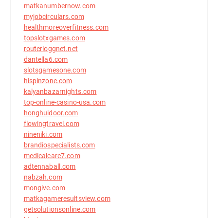
matkanumbernow.com
myjobcirculars.com
healthmoreoverfitness.com
topslotxgames.com
routerloggnet.net
dantella6.com
slotsgamesone.com
hispinzone.com
kalyanbazarnights.com
top-online-casino-usa.com
honghuidoor.com
flowingtravel.com
nineniki.com
brandiospecialists.com
medicalcare7.com
adtennaball.com
nabzah.com
mongive.com
matkagameresultsview.com
getsolutionsonline.com