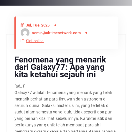
Jul, Tue, 2025
admin@uktimenetwork.com
Slot online
Fenomena yang menarik
dari Galaxy77: Apa yang
kita ketahui sejauh ini
[ad_1]
Galaxy77 adalah fenomena yang menarik yang telah
menarik perhatian para ilmuwan dan astronom di
seluruh dunia. Galaksi misterius ini, yang terletak di
sudut alam semesta yang jauh, tidak seperti apa pun
yang pernah kita lihat sebelumnya. Karakteristik dan
perilakunya yang unik telah membuat para ahli
menggaruk -garuk kepala dan bertanya -tanya rahasia