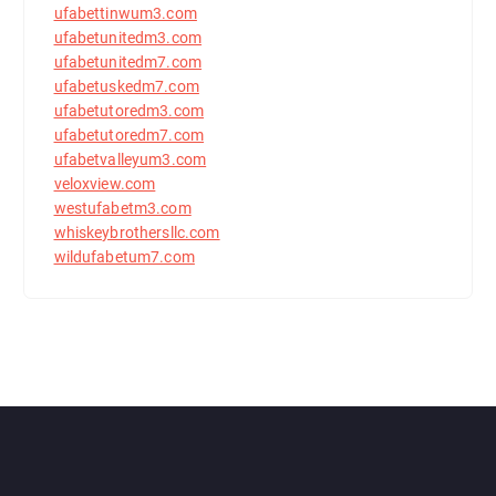
ufabettinwum3.com
ufabetunitedm3.com
ufabetunitedm7.com
ufabetuskedm7.com
ufabetutoredm3.com
ufabetutoredm7.com
ufabetvalleyum3.com
veloxview.com
westufabetm3.com
whiskeybrothersllc.com
wildufabetum7.com