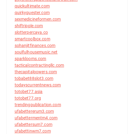
quickultimate.com
quirkyquester.com
sexmedicineformen.com
shiftripple.com
slotterpercaya.co
smartcoolbox.com
sohanjitfinances.com
soulfulhousemusic.net
sparklooms.com
tacticalcontractingllc.com
thecapitalpowers.com
tobabet88slot3.com
todayscurrentnews.com
totobet77.asia
totobet77.org
trendingpublication.com
ufabettererum3.com
ufabettermentm4.com
ufabettersum7.com
ufabettinwm7.com