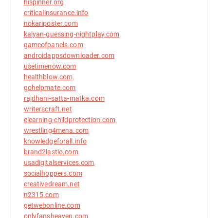
hispinner.org
criticalinsurance.info
nokariposter.com
kalyan-guessing-nightplay.com
gameofpanels.com
androidappsdownloader.com
usetimenow.com
healthblow.com
gohelpmate.com
rajdhani-satta-matka.com
writerscraft.net
elearning-childprotection.com
wrestling4mena.com
knowledgeforall.info
brand2lastio.com
usadigitalservices.com
socialhoppers.com
creativedream.net
n2315.com
getwebonline.com
onlyfansheaven.com