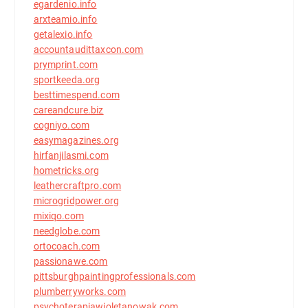
egardenio.info
arxteamio.info
getalexio.info
accountaudittaxcon.com
prymprint.com
sportkeeda.org
besttimespend.com
careandcure.biz
cogniyo.com
easymagazines.org
hirfanjilasmi.com
hometricks.org
leathercraftpro.com
microgridpower.org
mixiqo.com
needglobe.com
ortocoach.com
passionawe.com
pittsburghpaintingprofessionals.com
plumberryworks.com
psychoterapiawioletanowak.com