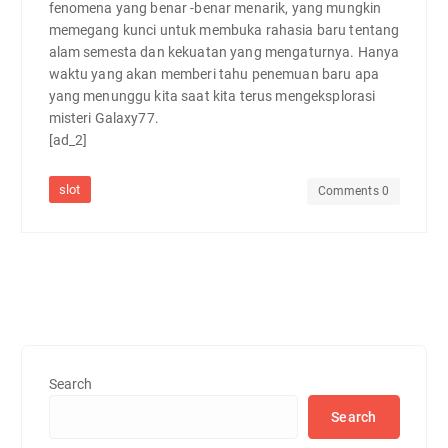
fenomena yang benar -benar menarik, yang mungkin
memegang kunci untuk membuka rahasia baru tentang
alam semesta dan kekuatan yang mengaturnya. Hanya
waktu yang akan memberi tahu penemuan baru apa
yang menunggu kita saat kita terus mengeksplorasi
misteri Galaxy77.
[ad_2]
slot
Comments 0
Search
Search