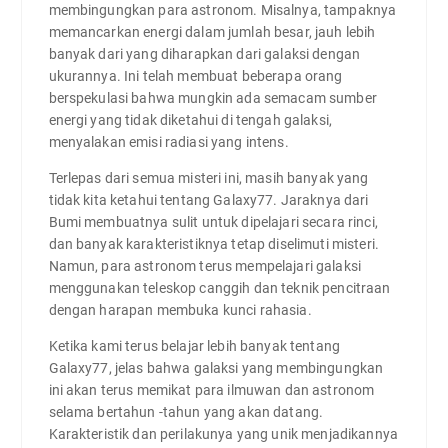
membingungkan para astronom. Misalnya, tampaknya
memancarkan energi dalam jumlah besar, jauh lebih
banyak dari yang diharapkan dari galaksi dengan
ukurannya. Ini telah membuat beberapa orang
berspekulasi bahwa mungkin ada semacam sumber
energi yang tidak diketahui di tengah galaksi,
menyalakan emisi radiasi yang intens.
Terlepas dari semua misteri ini, masih banyak yang
tidak kita ketahui tentang Galaxy77. Jaraknya dari
Bumi membuatnya sulit untuk dipelajari secara rinci,
dan banyak karakteristiknya tetap diselimuti misteri.
Namun, para astronom terus mempelajari galaksi
menggunakan teleskop canggih dan teknik pencitraan
dengan harapan membuka kunci rahasia.
Ketika kami terus belajar lebih banyak tentang
Galaxy77, jelas bahwa galaksi yang membingungkan
ini akan terus memikat para ilmuwan dan astronom
selama bertahun -tahun yang akan datang.
Karakteristik dan perilakunya yang unik menjadikannya