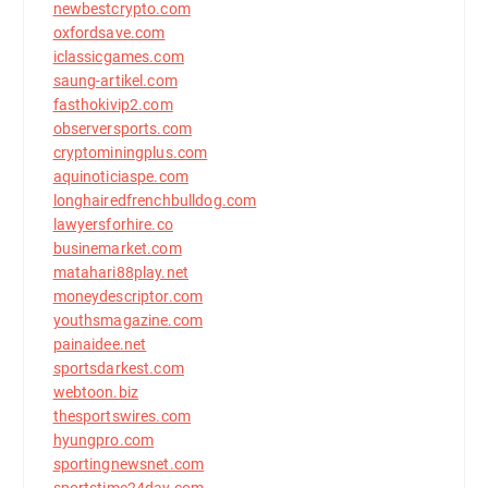
newbestcrypto.com
oxfordsave.com
iclassicgames.com
saung-artikel.com
fasthokivip2.com
observersports.com
cryptominingplus.com
aquinoticiaspe.com
longhairedfrenchbulldog.com
lawyersforhire.co
businemarket.com
matahari88play.net
moneydescriptor.com
youthsmagazine.com
painaidee.net
sportsdarkest.com
webtoon.biz
thesportswires.com
hyungpro.com
sportingnewsnet.com
sportstime24day.com