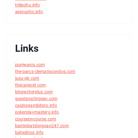
trilipohu.info
appruptio.info
Links
punjwanis.com
the-parcs-clematiscondos.com
jusu-gb.com
thecarepet.com
blogwriterplus.com
guestpostingseo.com
casinogambitpro.info
pokerplaymasters.info
courseoncourse.com
bantinbatdongsan247.com
bahednog.info