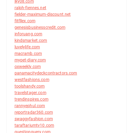
lky08.com
ralph-fiennes.net
fielder-maximum-discount.net
fitfllex.com
genesisbusinesscredit.com
inforuang.com
kindsmarket.com
luvelylife.com
macramb.com
mypet-diary.com
oxweekly.com
panamacitydeckcontractors.com
westfashions.com
toolshandy.com
travelstager.com
trendinspires.com
rannyephul.com
reportradar360.com
swaggyfashion.com
taraftariumtv10.com
questionquery.com