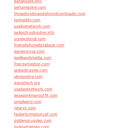
bahenxgek.info
pertamaskre.com
threadsvideoandphotodownloader.com
techgiddy.com
usalivenetwork.com
jackpotrushonline.info
ucnewshindi.com
freecellphonedatabase.com
gamersrope.com
exellewebmedia.com
free-gamestop.com
sinbadtravels.com
ukmagzine.com
wareztech.org
usabestnetwork.com
jessepinkmanoutfit.com
umailsend.com
retarys.com
fasterformationcpf.com
goldensnuggles.com
lookbattlemap.com