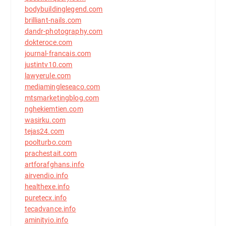
bodybuildinglegend.com
brilliant-nails.com
dandr-photography.com
dokteroce.com
journal-francais.com
justintv10.com
lawyerule.com
mediamingleseaco.com
mtsmarketingblog.com
nghekiemtien.com
wasirku.com
tejas24.com
poolturbo.com
prachestait.com
artforafghans.info
airvendio.info
healthexe.info
puretecx.info
tecadvance.info
aminityio.info