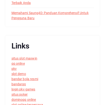
Terbaik Anda
Memahami Saung4D: Panduan Komprehensif Untuk
Pengguna Baru
Links
situs slot maxwin
qq online
pkv
slot demo
bandar bola resmi
bandarqq
login pkv games
situs poker
dominoqq online
slot online terpercaya