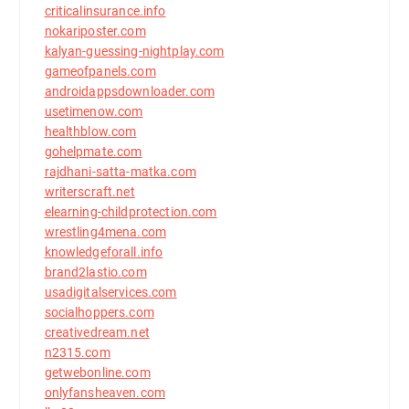
criticalinsurance.info
nokariposter.com
kalyan-guessing-nightplay.com
gameofpanels.com
androidappsdownloader.com
usetimenow.com
healthblow.com
gohelpmate.com
rajdhani-satta-matka.com
writerscraft.net
elearning-childprotection.com
wrestling4mena.com
knowledgeforall.info
brand2lastio.com
usadigitalservices.com
socialhoppers.com
creativedream.net
n2315.com
getwebonline.com
onlyfansheaven.com