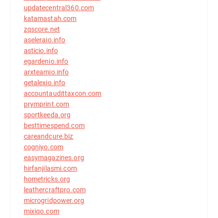
updatecentral360.com
katamastah.com
zqscore.net
aseleraio.info
asticio.info
egardenio.info
arxteamio.info
getalexio.info
accountaudittaxcon.com
prymprint.com
sportkeeda.org
besttimespend.com
careandcure.biz
cogniyo.com
easymagazines.org
hirfanjilasmi.com
hometricks.org
leathercraftpro.com
microgridpower.org
mixiqo.com