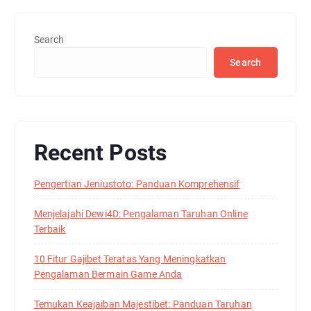
Search
Search
Recent Posts
Pengertian Jeniustoto: Panduan Komprehensif
Menjelajahi Dewi4D: Pengalaman Taruhan Online
Terbaik
10 Fitur Gajibet Teratas Yang Meningkatkan
Pengalaman Bermain Game Anda
Temukan Keajaiban Majestibet: Panduan Taruhan