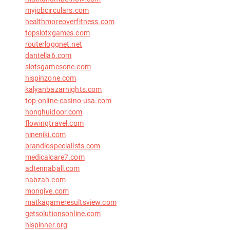
myjobcirculars.com
healthmoreoverfitness.com
topslotxgames.com
routerloggnet.net
dantella6.com
slotsgamesone.com
hispinzone.com
kalyanbazarnights.com
top-online-casino-usa.com
honghuidoor.com
flowingtravel.com
nineniki.com
brandiospecialists.com
medicalcare7.com
adtennaball.com
nabzah.com
mongive.com
matkagameresultsview.com
getsolutionsonline.com
hispinner.org