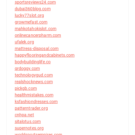
sportsreviews24.com
dubai360blog.com
lucky77slot.org
growmefast.com
mahkotahokislot.com
onlinecancerpharm.com
ufalek.org
mattress-disposal.com
happyflooringandcabinets.com
bodybuildinglife.co
qrdoggy.com
technologygud.com
realshocknews.com
pickgb.com
healthmistakes.com
ksfashiondresses.com
patterntrader.org
cnhpa.net
sitalotus.com
supernotes.org
worldsportsempires.com