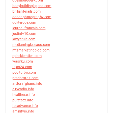
questionquery.com
bodybuildinglegend.com
brilliant-nails.com
dandr-photography.com
dokteroce.com
journal-francais.com
justintv10.com
lawyerule.com
mediamingleseaco.com
mtsmarketingblog.com
nghekiemtien.com
wasirku.com
tejas24.com
poolturbo.com
prachestait.com
artforafghans.info
airvendio.info
healthexe.info
puretecx.info
tecadvance.info
aminityio.info