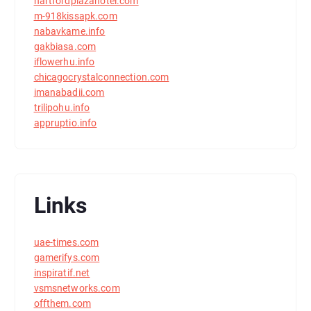
hartfordplazahotel.com
m-918kissapk.com
nabavkame.info
gakbiasa.com
iflowerhu.info
chicagocrystalconnection.com
imanabadii.com
trilipohu.info
appruptio.info
Links
uae-times.com
gamerifys.com
inspiratif.net
vsmsnetworks.com
offthem.com