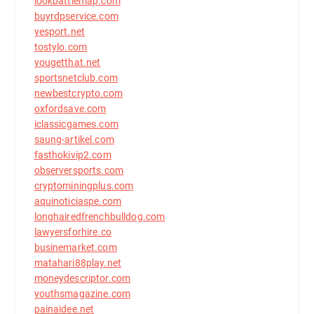
lookbattlemap.com
buyrdpservice.com
yesport.net
tostylo.com
yougetthat.net
sportsnetclub.com
newbestcrypto.com
oxfordsave.com
iclassicgames.com
saung-artikel.com
fasthokivip2.com
observersports.com
cryptominingplus.com
aquinoticiaspe.com
longhairedfrenchbulldog.com
lawyersforhire.co
businemarket.com
matahari88play.net
moneydescriptor.com
youthsmagazine.com
painaidee.net