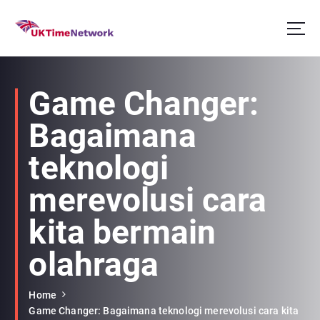
S
k
i
Akses slot X500 dari Pragmatic Play hari ini dengan deposit pulsa. Slot gacor ini
p
menawarkan peluang besar untuk meraih kemenangan maksimal.
t
o
Game Changer:
c
o
Bagaimana
n
t
teknologi
e
n
merevolusi cara
t
kita bermain
olahraga
Home
Game Changer: Bagaimana teknologi merevolusi cara kita