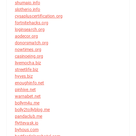
shumaio.info
slotherio.info
cysapluscertification.org
fortnitehacks.org
loginsearch.org
aodecor.org
donorsmatch.org
nowtimes.org
casinoeing.org
livemocha.biz
streetlife.biz
hyves.biz
enoughinfo.net
pinhive.net
warnabet.net
bollym4u.me
bolly2tollyblog.me
pandaclub.me
flyttevask.io
byhous.com