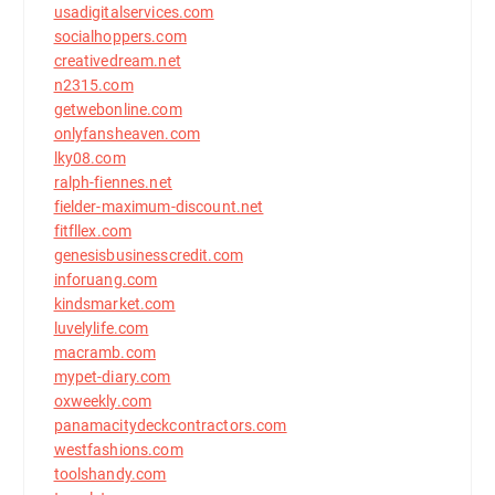
usadigitalservices.com
socialhoppers.com
creativedream.net
n2315.com
getwebonline.com
onlyfansheaven.com
lky08.com
ralph-fiennes.net
fielder-maximum-discount.net
fitfllex.com
genesisbusinesscredit.com
inforuang.com
kindsmarket.com
luvelylife.com
macramb.com
mypet-diary.com
oxweekly.com
panamacitydeckcontractors.com
westfashions.com
toolshandy.com