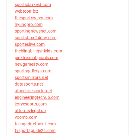
sportsdarkest.com
webtoon.biz
thesportswires.com
hyungpro.com
sportingnewsnet.com
sportstime24day.com
sporteslive.com
theblingblingshields.com
pinkfrenchtipnails.com
newgamestv.com
sportsgallerys.com
sportsmirrors.net
datasports.net
atasehirescortu.net
engineeringtechub.com
jerryescorts.com
attorneylegal.co
voomb.com
techgadgetpoint.com
tvsportsguide24.com