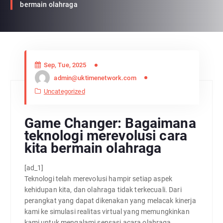
bermain olahraga
Sep, Tue, 2025
admin@uktimenetwork.com
Uncategorized
Game Changer: Bagaimana
teknologi merevolusi cara
kita bermain olahraga
[ad_1]
Teknologi telah merevolusi hampir setiap aspek
kehidupan kita, dan olahraga tidak terkecuali. Dari
perangkat yang dapat dikenakan yang melacak kinerja
kami ke simulasi realitas virtual yang memungkinkan
kami untuk mengalami sensasi acara olahraga