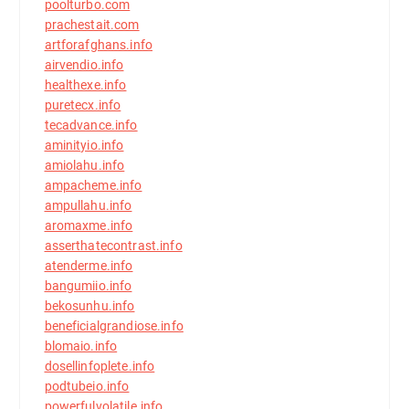
poolturbo.com
prachestait.com
artforafghans.info
airvendio.info
healthexe.info
puretecx.info
tecadvance.info
aminityio.info
amiolahu.info
ampacheme.info
ampullahu.info
aromaxme.info
asserthatecontrast.info
atenderme.info
bangumiio.info
bekosunhu.info
beneficialgrandiose.info
blomaio.info
dosellinfoplete.info
podtubeio.info
powerfulvolatile.info