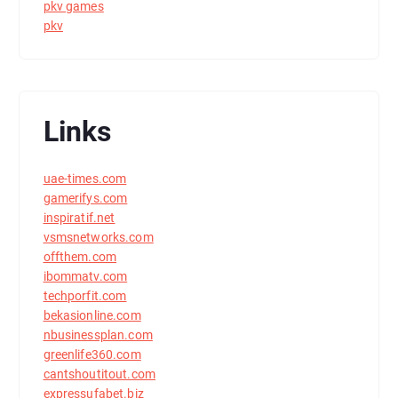
pkv games
pkv
Links
uae-times.com
gamerifys.com
inspiratif.net
vsmsnetworks.com
offthem.com
ibommatv.com
techporfit.com
bekasionline.com
nbusinessplan.com
greenlife360.com
cantshoutitout.com
expressufabet.biz