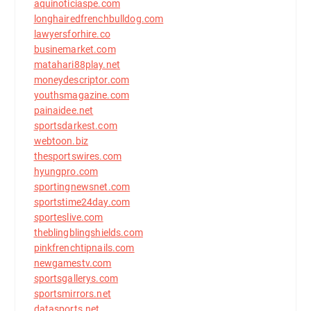
aquinoticiaspe.com
longhairedfrenchbulldog.com
lawyersforhire.co
businemarket.com
matahari88play.net
moneydescriptor.com
youthsmagazine.com
painaidee.net
sportsdarkest.com
webtoon.biz
thesportswires.com
hyungpro.com
sportingnewsnet.com
sportstime24day.com
sporteslive.com
theblingblingshields.com
pinkfrenchtipnails.com
newgamestv.com
sportsgallerys.com
sportsmirrors.net
datasports.net