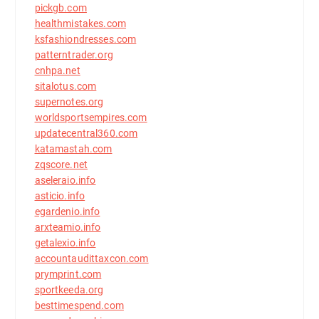
pickgb.com
healthmistakes.com
ksfashiondresses.com
patterntrader.org
cnhpa.net
sitalotus.com
supernotes.org
worldsportsempires.com
updatecentral360.com
katamastah.com
zqscore.net
aseleraio.info
asticio.info
egardenio.info
arxteamio.info
getalexio.info
accountaudittaxcon.com
prymprint.com
sportkeeda.org
besttimespend.com