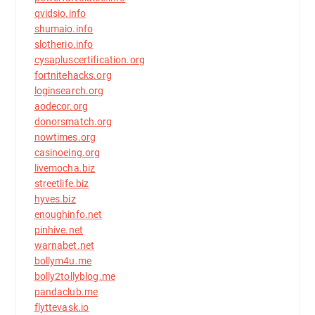
qvidsio.info
shumaio.info
slotherio.info
cysapluscertification.org
fortnitehacks.org
loginsearch.org
aodecor.org
donorsmatch.org
nowtimes.org
casinoeing.org
livemocha.biz
streetlife.biz
hyves.biz
enoughinfo.net
pinhive.net
warnabet.net
bollym4u.me
bolly2tollyblog.me
pandaclub.me
flyttevask.io