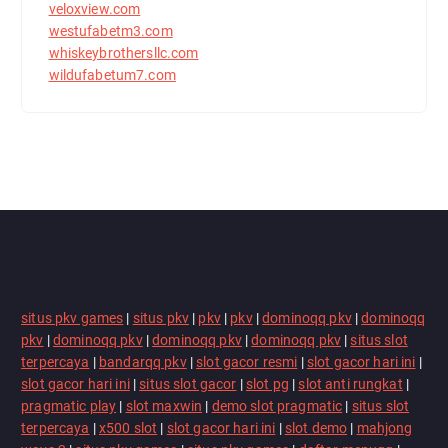
veloxview.com
westufabetm3.com
whiskeybrothersllc.com
wildufabetum7.com
situs pkv games
|
situs pkv
|
pkv
|
pkv
|
dominoqq pkv
|
dominoqq
pkv
|
dominoqq pkv
|
dominoqq pkv
|
dominoqq pkv
|
situs slot
terpercaya
|
bandarqq pkv
|
slot gacor resmi
|
slot gacor hari ini
|
slot gacor hari ini
|
situs slot gacor
|
slot pg
|
slot anti rungkat
|
pragmatic play
|
slot maxwin
|
demo slot pragmatic
|
situs slot
terpercaya
|
x500 slot
|
slot gacor hari ini
|
slot demo
|
mahjong