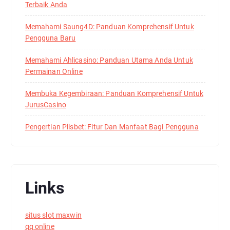
Terbaik Anda
Memahami Saung4D: Panduan Komprehensif Untuk
Pengguna Baru
Memahami Ahlicasino: Panduan Utama Anda Untuk
Permainan Online
Membuka Kegembiraan: Panduan Komprehensif Untuk
JurusCasino
Pengertian Plisbet: Fitur Dan Manfaat Bagi Pengguna
Links
situs slot maxwin
qq online