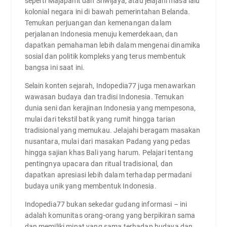
seperti Majapahit dan Sriwijaya, atau jelajahi masa lalu
kolonial negara ini di bawah pemerintahan Belanda.
Temukan perjuangan dan kemenangan dalam
perjalanan Indonesia menuju kemerdekaan, dan
dapatkan pemahaman lebih dalam mengenai dinamika
sosial dan politik kompleks yang terus membentuk
bangsa ini saat ini.
Selain konten sejarah, Indopedia77 juga menawarkan
wawasan budaya dan tradisi Indonesia. Temukan
dunia seni dan kerajinan Indonesia yang mempesona,
mulai dari tekstil batik yang rumit hingga tarian
tradisional yang memukau. Jelajahi beragam masakan
nusantara, mulai dari masakan Padang yang pedas
hingga sajian khas Bali yang harum. Pelajari tentang
pentingnya upacara dan ritual tradisional, dan
dapatkan apresiasi lebih dalam terhadap permadani
budaya unik yang membentuk Indonesia.
Indopedia77 bukan sekedar gudang informasi – ini
adalah komunitas orang-orang yang berpikiran sama
dan memiliki minat yang sama terhadap budaya dan