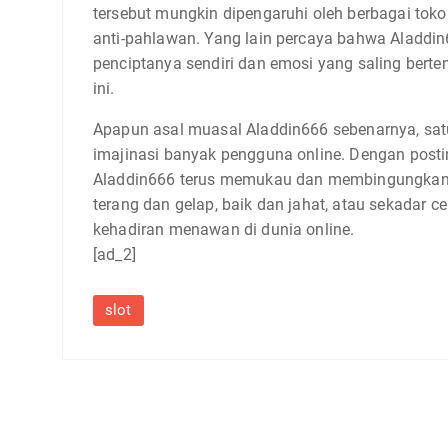
tersebut mungkin dipengaruhi oleh berbagai tokoh
anti-pahlawan. Yang lain percaya bahwa Aladdi
penciptanya sendiri dan emosi yang saling berte
ini.
Apapun asal muasal Aladdin666 sebenarnya, satu 
imajinasi banyak pengguna online. Dengan posti
Aladdin666 terus memukau dan membingungkan p
terang dan gelap, baik dan jahat, atau sekadar c
kehadiran menawan di dunia online.
[ad_2]
slot