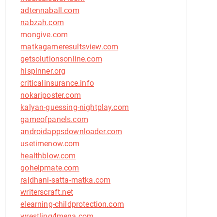
adtennaball.com
nabzah.com
mongive.com
matkagameresultsview.com
getsolutionsonline.com
hispinner.org
criticalinsurance.info
nokariposter.com
kalyan-guessing-nightplay.com
gameofpanels.com
androidappsdownloader.com
usetimenow.com
healthblow.com
gohelpmate.com
rajdhani-satta-matka.com
writerscraft.net
elearning-childprotection.com
wrestling4mena.com