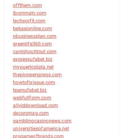
offthem.com
ibommatv.com
techporfit.com
bekasionline.com
nbusinessplan.com
greenlife360.com
cantshoutitout.com
expressufabet.biz
mypuertoplata.net
thepioneerxpress.com
howtofixissue.com
teamufabet.biz
webfullform.com
allviddownload.com
decorsmag.com
gamblingcasinonews.com
universitiesofamerica.net
progameofbrands.com