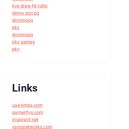
live draw hk lotto
demo slot pg
dominoqq
pkv
dominoqq
pkv games
pkv
Links
uae-times.com
gamerifys.com
inspiratif.net
vsmsnetworks.com