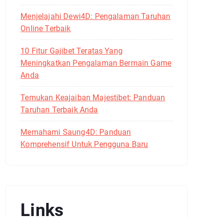
Menjelajahi Dewi4D: Pengalaman Taruhan
Online Terbaik
10 Fitur Gajibet Teratas Yang
Meningkatkan Pengalaman Bermain Game
Anda
Temukan Keajaiban Majestibet: Panduan
Taruhan Terbaik Anda
Memahami Saung4D: Panduan
Komprehensif Untuk Pengguna Baru
Links