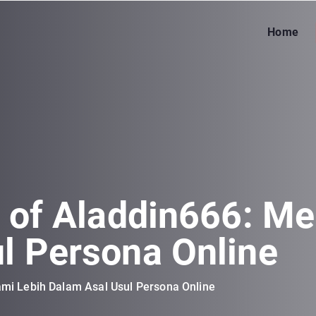
Home
. Slot gacor ini menawarkan peluang besar untuk meraih kemenangan maksimal.
d of Aladdin666: M
l Persona Online
ami Lebih Dalam Asal Usul Persona Online