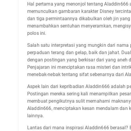
Hal pertama yang menonjol tentang Aladdin666 
memunculkan gambaran karakter Disney tercint
dan tiga permintaannya dikabulkan oleh jin yan
menambahkan sentuhan menyeramkan, mengisyara
polos ini.
Salah satu interpretasi yang mungkin dari nama
perpaduan terang dan gelap, baik dan jahat. Dual
dengan postingan yang berkisar dari yang aneh d
Penjajaran ini menciptakan rasa misteri dan int
menebak-nebak tentang sifat sebenarnya dari Al
Aspek lain dari kepribadian Aladdin666 adala
Postingan mereka sering kali menampilkan pesan 
membuat pengikutnya sulit memahami maknanya. 
Aladdin666, menciptakan kesan mendalam dan 
lainnya.
Lantas dari mana inspirasi Aladdin666 berasal?