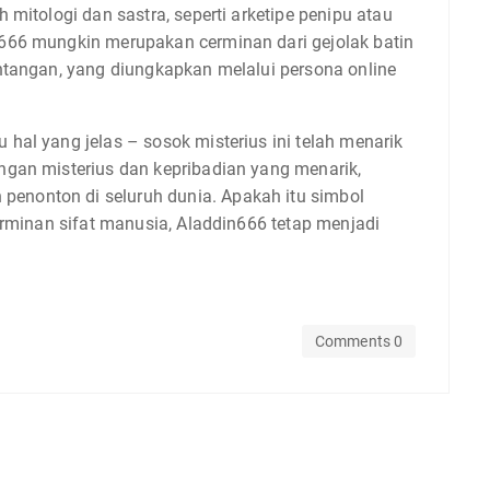
 mitologi dan sastra, seperti arketipe penipu atau
n666 mungkin merupakan cerminan dari gejolak batin
ntangan, yang diungkapkan melalui persona online
hal yang jelas – sosok misterius ini telah menarik
ngan misterius dan kepribadian yang menarik,
enonton di seluruh dunia. Apakah itu simbol
erminan sifat manusia, Aladdin666 tetap menjadi
Comments 0