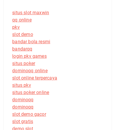
situs slot maxwin
qq online
pkv
slot demo
bandar bola resmi
bandarqq
login pkv games
situs poker
dominoqq online
slot online terpercaya
situs pkv
situs poker online
dominoqq
dominoqq
slot demo gacor
slot gratis
demo slot