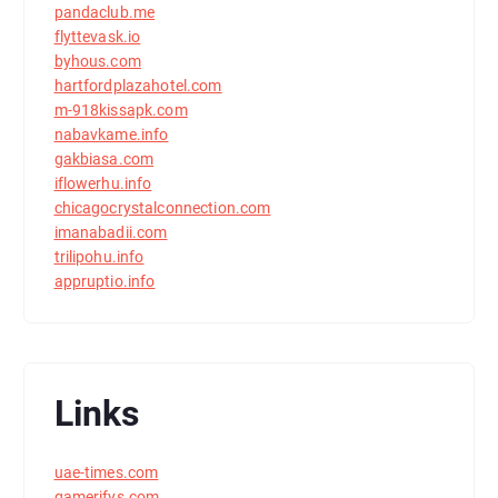
pandaclub.me
flyttevask.io
byhous.com
hartfordplazahotel.com
m-918kissapk.com
nabavkame.info
gakbiasa.com
iflowerhu.info
chicagocrystalconnection.com
imanabadii.com
trilipohu.info
appruptio.info
Links
uae-times.com
gamerifys.com