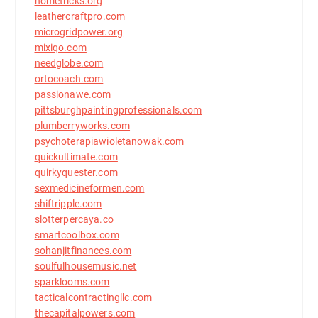
hometricks.org
leathercraftpro.com
microgridpower.org
mixiqo.com
needglobe.com
ortocoach.com
passionawe.com
pittsburghpaintingprofessionals.com
plumberryworks.com
psychoterapiawioletanowak.com
quickultimate.com
quirkyquester.com
sexmedicineformen.com
shiftripple.com
slotterpercaya.co
smartcoolbox.com
sohanjitfinances.com
soulfulhousemusic.net
sparklooms.com
tacticalcontractingllc.com
thecapitalpowers.com