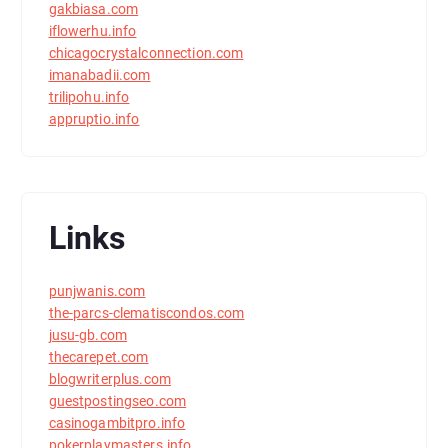
gakbiasa.com
iflowerhu.info
chicagocrystalconnection.com
imanabadii.com
trilipohu.info
appruptio.info
Links
punjwanis.com
the-parcs-clematiscondos.com
jusu-gb.com
thecarepet.com
blogwriterplus.com
guestpostingseo.com
casinogambitpro.info
pokerplaymasters.info