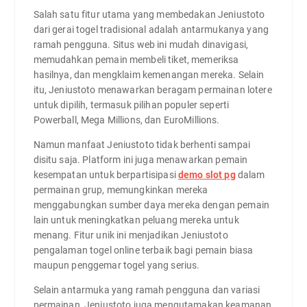
Salah satu fitur utama yang membedakan Jeniustoto
dari gerai togel tradisional adalah antarmukanya yang
ramah pengguna. Situs web ini mudah dinavigasi,
memudahkan pemain membeli tiket, memeriksa
hasilnya, dan mengklaim kemenangan mereka. Selain
itu, Jeniustoto menawarkan beragam permainan lotere
untuk dipilih, termasuk pilihan populer seperti
Powerball, Mega Millions, dan EuroMillions.
Namun manfaat Jeniustoto tidak berhenti sampai
disitu saja. Platform ini juga menawarkan pemain
kesempatan untuk berpartisipasi
demo slot pg
dalam
permainan grup, memungkinkan mereka
menggabungkan sumber daya mereka dengan pemain
lain untuk meningkatkan peluang mereka untuk
menang. Fitur unik ini menjadikan Jeniustoto
pengalaman togel online terbaik bagi pemain biasa
maupun penggemar togel yang serius.
Selain antarmuka yang ramah pengguna dan variasi
permainan, Jeniustoto juga mengutamakan keamanan