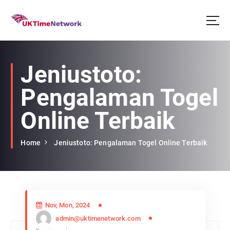
S
k
i
Akses slot X500 dari Pragmatic Play hari ini dengan deposit pulsa. Slot gacor ini
p
menawarkan peluang besar untuk meraih kemenangan maksimal.
t
o
Jeniustoto:
c
o
Pengalaman Togel
n
t
Online Terbaik
e
n
t
Home
Jeniustoto: Pengalaman Togel Online Terbaik
Nov, Mon, 2024
admin@uktimenetwork.com