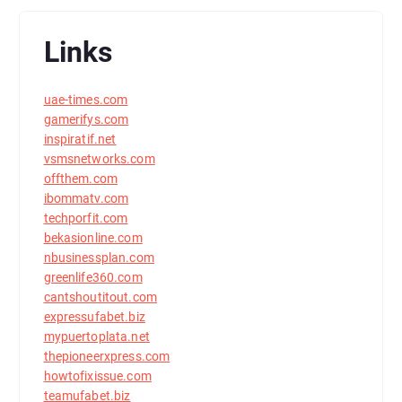
Links
uae-times.com
gamerifys.com
inspiratif.net
vsmsnetworks.com
offthem.com
ibommatv.com
techporfit.com
bekasionline.com
nbusinessplan.com
greenlife360.com
cantshoutitout.com
expressufabet.biz
mypuertoplata.net
thepioneerxpress.com
howtofixissue.com
teamufabet.biz