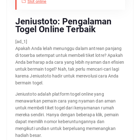
Slot online
Jeniustoto: Pengalaman
Togel Online Terbaik
[ad_1]
Apakah Anda lelah menunggu dalam antrean panjang
di toserba setempat untuk membeli tiket lotre? Apakah
Anda berharap ada cara yang lebih nyaman dan efisien
untuk bermain togel? Nah, tak perlu mencari-cari lagi
karena Jeniustoto hadir untuk merevolusi cara Anda
bermain togel.
Jeniustoto adalah platform togel online yang
menawarkan pemain cara yang nyaman dan aman
untuk membeli tiket togel dari kenyamanan rumah
mereka sendiri. Hanya dengan beberapa klik, pemain
dapat memilih nomor keberuntungannya dan
mengikuti undian untuk berpeluang memenangkan
hadiah besar.