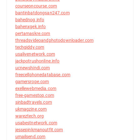
courseoncourse.com
bantinbatdongsan247.com
bahednog.info
bahenxgek.info
pertamaskre.com
threadsvideoandphotodownloader.com
techgiddy.com
usalivenetwork.com
jackpotrushonline.info
ucnewshindi.com
freecellphonedatabase.com
gamersrope.com
exellewebmedia.com
free-gamestop.com
sinbadtravels.com
ukmagzine.com
wareztech.org
usabestnetwork.com
jessepinkmanoutfit.com
umailsend.com