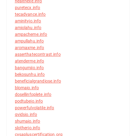
healthexe.info
puretecx.info
tecadvance.info
aminityio.info
amiolahu.info
ampacheme.info
ampullahu.info
aromaxme.info
asserthatecontrast.info
atenderme.info
bangumiio.info
bekosunhu.info
beneficialgrandiose.info
blomaio.info
dosellinfoplete.info
podtubeio.info
powerfulvolatile.info
qvidsio.info
shumaio.info
slotherio.info
cysapluscertification.org