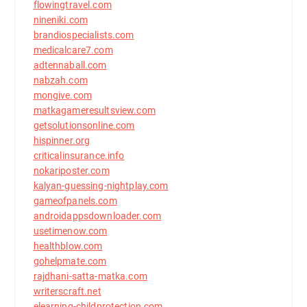
flowingtravel.com
nineniki.com
brandiospecialists.com
medicalcare7.com
adtennaball.com
nabzah.com
mongive.com
matkagameresultsview.com
getsolutionsonline.com
hispinner.org
criticalinsurance.info
nokariposter.com
kalyan-guessing-nightplay.com
gameofpanels.com
androidappsdownloader.com
usetimenow.com
healthblow.com
gohelpmate.com
rajdhani-satta-matka.com
writerscraft.net
elearning-childprotection.com