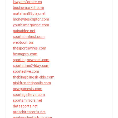
lawyersforhire.co
businemarket.com
matahari88play.net
moneydescriptor.com
youthsmagazine.com
painaidee.net
sportsdarkest.com
webtoon.biz
thesportswires.com
hyungpro.com
sportingnewsnet.com
sportstime24day.com
sporteslive.com
theblingblingshields.com
pinkfrenchtipnails.com
newgamestv.com
sportsgallerys.com
sportsmirrors.net
datasports.net
atasehirescortu.net
engineeringtechub.com