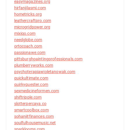
easymagazines.org
hirfanjilasmi.com
hometricks.org
leathercraftpro.com
microgridpower.org
mixiqo.com
needglobe.com
ortocoach.com
passionawe.com
pittsburghpaintingprofessionals.com
plumberryworks.com
psychoterapiawioletanowak.com
quickultimate.com
quirkyquester.com
sexmedicineformen.com
shiftripple.com
slotterpercaya.co
smartcoolbox.com
sohanjitfinances.com
soulfulhousemusic.net
sparklooms.com