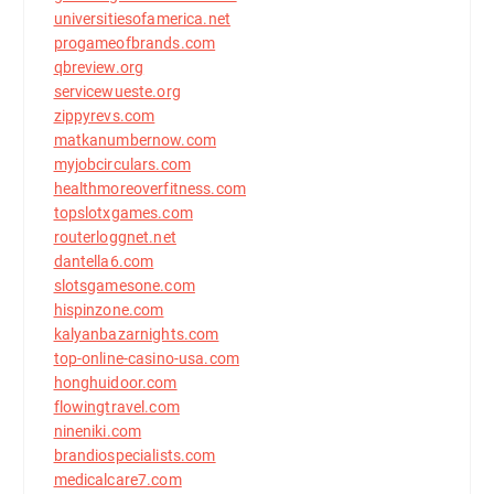
universitiesofamerica.net
progameofbrands.com
qbreview.org
servicewueste.org
zippyrevs.com
matkanumbernow.com
myjobcirculars.com
healthmoreoverfitness.com
topslotxgames.com
routerloggnet.net
dantella6.com
slotsgamesone.com
hispinzone.com
kalyanbazarnights.com
top-online-casino-usa.com
honghuidoor.com
flowingtravel.com
nineniki.com
brandiospecialists.com
medicalcare7.com