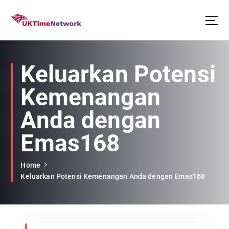
S
k
i
Akses slot X500 dari Pragmatic Play hari ini dengan deposit pulsa. Slot gacor ini
p
menawarkan peluang besar untuk meraih kemenangan maksimal.
t
o
Keluarkan Potensi
c
o
Kemenangan
n
t
Anda dengan
e
n
Emas168
t
Home
Keluarkan Potensi Kemenangan Anda dengan Emas168