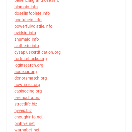
beneficialgrandiose.info
blomaio.info
dosellinfoplete.info
podtubeio.info
powerfulvolatile.info
qvidsio.info
shumaio.info
slotherio.info
cysapluscertification.org
fortnitehacks.org
loginsearch.org
aodecor.org
donorsmatch.org
nowtimes.org
casinoeing.org
livemocha.biz
streetlife.biz
hyves.biz
enoughinfo.net
pinhive.net
warnabet.net