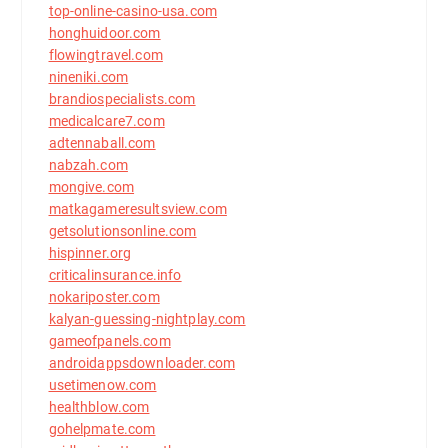
top-online-casino-usa.com
honghuidoor.com
flowingtravel.com
nineniki.com
brandiospecialists.com
medicalcare7.com
adtennaball.com
nabzah.com
mongive.com
matkagameresultsview.com
getsolutionsonline.com
hispinner.org
criticalinsurance.info
nokariposter.com
kalyan-guessing-nightplay.com
gameofpanels.com
androidappsdownloader.com
usetimenow.com
healthblow.com
gohelpmate.com