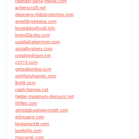
rajdhani-satta-matka.com
writerscraft.net
elearning-childprotection.com
wrestling4mena.com
knowledgeforall.info
brand2lastio.com
usadigitalservices.com
socialhoppers.com
creativedream.net
n2315.com
getwebonline.com
onlyfansheaven.com
lky08.com
ralph-fiennes.net
fielder-maximum-discount.net
fitfllex.com
genesisbusinesscredit.com
inforuang.com
kindsmarket.com
luvelylife.com
macramb.com