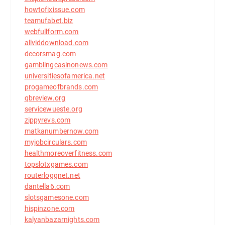
howtofixissue.com
teamufabet.biz
webfullform.com
allviddownload.com
decorsmag.com
gamblingcasinonews.com
universitiesofamerica.net
progameofbrands.com
qbreview.org
servicewueste.org
zippyrevs.com
matkanumbernow.com
myjobcirculars.com
healthmoreoverfitness.com
topslotxgames.com
routerloggnet.net
dantella6.com
slotsgamesone.com
hispinzone.com
kalyanbazarnights.com