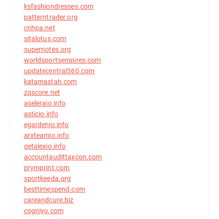
ksfashiondresses.com
patterntrader.org
cnhpa.net
sitalotus.com
supernotes.org
worldsportsempires.com
updatecentral360.com
katamastah.com
zqscore.net
aseleraio.info
asticio.info
egardenio.info
arxteamio.info
getalexio.info
accountaudittaxcon.com
prymprint.com
sportkeeda.org
besttimespend.com
careandcure.biz
cogniyo.com