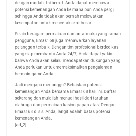
dengan mudah. Ini berarti Anda dapat membawa
potensi kemenangan Anda ke mana pun Anda pergi,
sehingga Anda tidak akan pernah melewatkan
kesempatan untuk mencetak skor besar.
Selain beragam permainan dan antarmuka yang ramah
pengguna, Emas168 juga menawarkan layanan
pelanggan terbaik. Dengan tim profesional berdedikasi
yang siap membantu Anda 24/7, Anda dapat yakin
bahwa Anda akan selalu mendapatkan dukungan yang
Anda perlukan untuk memaksimalkan pengalaman
bermain game Anda.
Jadi mengapa menunggu? Bebaskan potensi
kemenangan Anda bersama Emas168 hari ini. Daftar
sekarang dan mulailah menuai hasil dari taruhan
olahraga dan permainan kasino papan atas. Dengan
Emas168 di sisi Anda, langit adalah batas potensi
kemenangan Anda.
[ad_2]