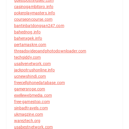
guestpostingseo.com
casinogambitpro.info
pokerplaymasters.info
courseoncourse.com
bantinbatdongsan247.com
bahednog.info
bahenxgek.info
pertamaskre.com
threadsvideoandphotodownloader.com
techgiddy.com
usalivenetwork.com
jackpotrushonline.info
ucnewshindi.com
freecellphonedatabase.com
gamersrope.com
exellewebmedia.com
free-gamestop.com
sinbadtravels.com
ukmagzine.com
wareztech.org
usabestnetwork.com