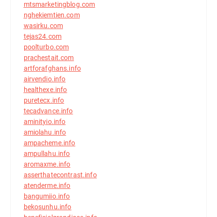
mtsmarketingblog.com
nghekiemtien.com
wasirku.com
tejas24.com
poolturbo.com
prachestait.com
artforafghans.info
airvendio.info
healthexe.info
puretecx.info
tecadvance.info
aminityio.info
amiolahu.info
ampacheme.info
ampullahu.info
aromaxme.info
asserthatecontrast.info
atenderme.info
bangumiio.info
bekosunhu.info