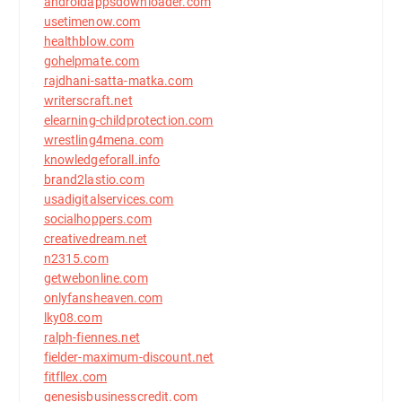
androidappsdownloader.com
usetimenow.com
healthblow.com
gohelpmate.com
rajdhani-satta-matka.com
writerscraft.net
elearning-childprotection.com
wrestling4mena.com
knowledgeforall.info
brand2lastio.com
usadigitalservices.com
socialhoppers.com
creativedream.net
n2315.com
getwebonline.com
onlyfansheaven.com
lky08.com
ralph-fiennes.net
fielder-maximum-discount.net
fitfllex.com
genesisbusinesscredit.com