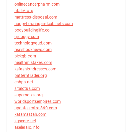
onlinecancerpharm.com
ufalek.org
mattress-disposal.com
happyflooringandcabinets.com
bodybuildinglife.co
qrdoggy.com
technologygud.com
realshocknews.com
pickgb.com
healthmistakes.com
ksfashiondresses.com
patterntrader.org
cnhpa.net
sitalotus.com
supernotes.org
worldsportsempires.com
updatecentral360.com
katamastah.com
zqscore.net
aseleraio.info