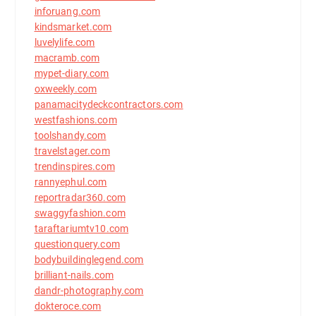
inforuang.com
kindsmarket.com
luvelylife.com
macramb.com
mypet-diary.com
oxweekly.com
panamacitydeckcontractors.com
westfashions.com
toolshandy.com
travelstager.com
trendinspires.com
rannyephul.com
reportradar360.com
swaggyfashion.com
taraftariumtv10.com
questionquery.com
bodybuildinglegend.com
brilliant-nails.com
dandr-photography.com
dokteroce.com