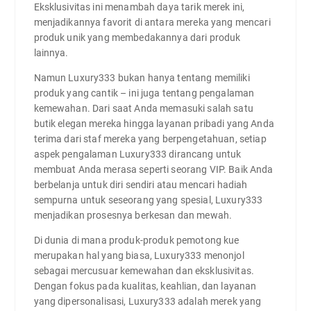
Eksklusivitas ini menambah daya tarik merek ini,
menjadikannya favorit di antara mereka yang mencari
produk unik yang membedakannya dari produk
lainnya.
Namun Luxury333 bukan hanya tentang memiliki
produk yang cantik – ini juga tentang pengalaman
kemewahan. Dari saat Anda memasuki salah satu
butik elegan mereka hingga layanan pribadi yang Anda
terima dari staf mereka yang berpengetahuan, setiap
aspek pengalaman Luxury333 dirancang untuk
membuat Anda merasa seperti seorang VIP. Baik Anda
berbelanja untuk diri sendiri atau mencari hadiah
sempurna untuk seseorang yang spesial, Luxury333
menjadikan prosesnya berkesan dan mewah.
Di dunia di mana produk-produk pemotong kue
merupakan hal yang biasa, Luxury333 menonjol
sebagai mercusuar kemewahan dan eksklusivitas.
Dengan fokus pada kualitas, keahlian, dan layanan
yang dipersonalisasi, Luxury333 adalah merek yang