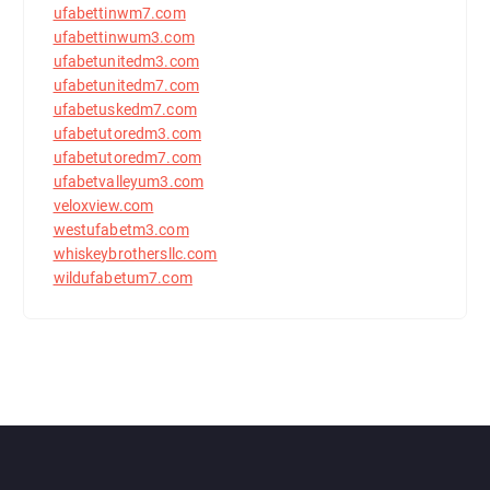
ufabettinwm7.com
ufabettinwum3.com
ufabetunitedm3.com
ufabetunitedm7.com
ufabetuskedm7.com
ufabetutoredm3.com
ufabetutoredm7.com
ufabetvalleyum3.com
veloxview.com
westufabetm3.com
whiskeybrothersllc.com
wildufabetum7.com