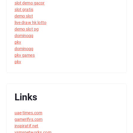
slot demo gacor
slot gratis
demo slot
live draw hk lotto
demo slot pg
dominoqq
pkv
dominoqq
pkv games
pkv
Links
uae-times.com
gamerifys.com
inspiratif.net
vsmsnetworks.com