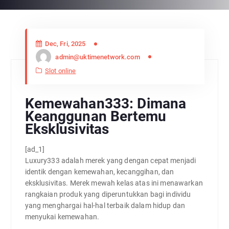
Dec, Fri, 2025
admin@uktimenetwork.com
Slot online
Kemewahan333: Dimana
Keanggunan Bertemu
Eksklusivitas
[ad_1]
Luxury333 adalah merek yang dengan cepat menjadi
identik dengan kemewahan, kecanggihan, dan
eksklusivitas. Merek mewah kelas atas ini menawarkan
rangkaian produk yang diperuntukkan bagi individu
yang menghargai hal-hal terbaik dalam hidup dan
menyukai kemewahan.