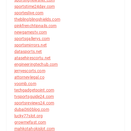
sportstime24day.com
sporteslive.com
theblingblingshields.com
pinkfrenchtipnails.com
newgamestv.com
sportsgallerys.com
sportsmirrors.net
datasports.net
atasehirescortu.net
engineeringtechub.com
jerryescorts.com
attorneylegal.co
voomb.com
techgadgetpoint.com
tvsportsguide24.com
sportsreviews24.com
dubai360blog.com
lucky77slot.org
growmefast.com
mahkotahokislot.com