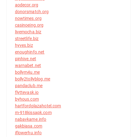
aodecor.org
donorsmatch.org
nowtimes.org
casinoeing.org
livemocha.biz
streetlife.biz
hyves.biz
enoughinfo.net
pinhive.net
warnabet.net
bollym4u.me
bolly2tollyblog.me
pandaclub.me
flyttevask.io
byhous.com
hartfordplazahotel.com
m-918kissapk.com
nabavkame.info
gakbiasa.com
iflowerhu.info