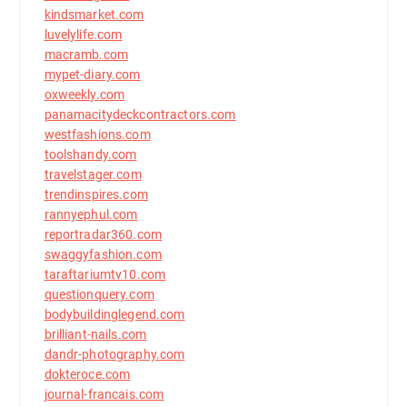
kindsmarket.com
luvelylife.com
macramb.com
mypet-diary.com
oxweekly.com
panamacitydeckcontractors.com
westfashions.com
toolshandy.com
travelstager.com
trendinspires.com
rannyephul.com
reportradar360.com
swaggyfashion.com
taraftariumtv10.com
questionquery.com
bodybuildinglegend.com
brilliant-nails.com
dandr-photography.com
dokteroce.com
journal-francais.com