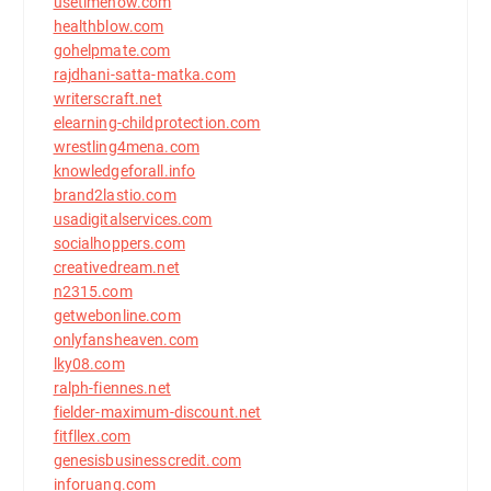
usetimenow.com
healthblow.com
gohelpmate.com
rajdhani-satta-matka.com
writerscraft.net
elearning-childprotection.com
wrestling4mena.com
knowledgeforall.info
brand2lastio.com
usadigitalservices.com
socialhoppers.com
creativedream.net
n2315.com
getwebonline.com
onlyfansheaven.com
lky08.com
ralph-fiennes.net
fielder-maximum-discount.net
fitfllex.com
genesisbusinesscredit.com
inforuang.com