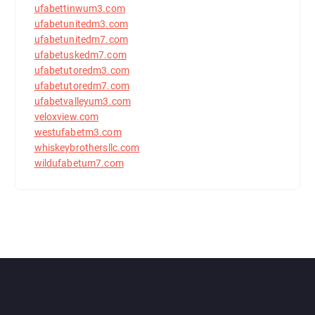
ufabettinwum3.com
ufabetunitedm3.com
ufabetunitedm7.com
ufabetuskedm7.com
ufabetutoredm3.com
ufabetutoredm7.com
ufabetvalleyum3.com
veloxview.com
westufabetm3.com
whiskeybrothersllc.com
wildufabetum7.com