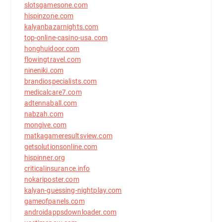
slotsgamesone.com
hispinzone.com
kalyanbazarnights.com
top-online-casino-usa.com
honghuidoor.com
flowingtravel.com
nineniki.com
brandiospecialists.com
medicalcare7.com
adtennaball.com
nabzah.com
mongive.com
matkagameresultsview.com
getsolutionsonline.com
hispinner.org
criticalinsurance.info
nokariposter.com
kalyan-guessing-nightplay.com
gameofpanels.com
androidappsdownloader.com