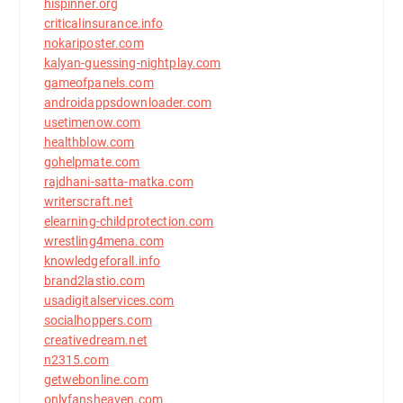
hispinner.org
criticalinsurance.info
nokariposter.com
kalyan-guessing-nightplay.com
gameofpanels.com
androidappsdownloader.com
usetimenow.com
healthblow.com
gohelpmate.com
rajdhani-satta-matka.com
writerscraft.net
elearning-childprotection.com
wrestling4mena.com
knowledgeforall.info
brand2lastio.com
usadigitalservices.com
socialhoppers.com
creativedream.net
n2315.com
getwebonline.com
onlyfansheaven.com