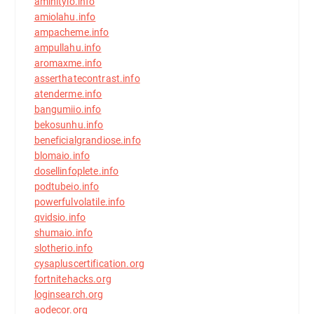
aminityio.info
amiolahu.info
ampacheme.info
ampullahu.info
aromaxme.info
asserthatecontrast.info
atenderme.info
bangumiio.info
bekosunhu.info
beneficialgrandiose.info
blomaio.info
dosellinfoplete.info
podtubeio.info
powerfulvolatile.info
qvidsio.info
shumaio.info
slotherio.info
cysapluscertification.org
fortnitehacks.org
loginsearch.org
aodecor.org