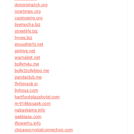
donorsmatch.org
nowtimes.org
casinoeing.org
livemocha.biz
streetlife.biz
hyves.biz
enoughinfo.net
pinhive.net
warnabet.net
bollym4u.me
bolly2tollyblog.me
pandaclub.me
flyttevask.io
byhous.com
hartfordplazahotel.com
m-918kissapk.com
nabavkame.info
gakbiasa.com
iflowerhu.info
chicagocrystalconnection.com