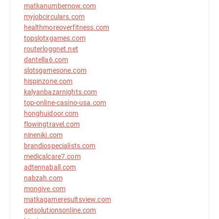
matkanumbernow.com
myjobcirculars.com
healthmoreoverfitness.com
topslotxgames.com
routerloggnet.net
dantella6.com
slotsgamesone.com
hispinzone.com
kalyanbazarnights.com
top-online-casino-usa.com
honghuidoor.com
flowingtravel.com
nineniki.com
brandiospecialists.com
medicalcare7.com
adtennaball.com
nabzah.com
mongive.com
matkagameresultsview.com
getsolutionsonline.com