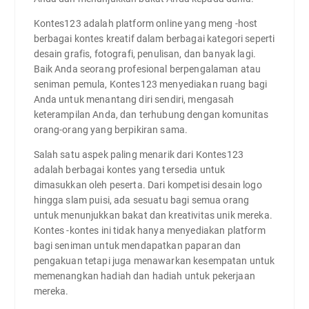
Kontes123 adalah platform online yang meng -host
berbagai kontes kreatif dalam berbagai kategori seperti
desain grafis, fotografi, penulisan, dan banyak lagi.
Baik Anda seorang profesional berpengalaman atau
seniman pemula, Kontes123 menyediakan ruang bagi
Anda untuk menantang diri sendiri, mengasah
keterampilan Anda, dan terhubung dengan komunitas
orang-orang yang berpikiran sama.
Salah satu aspek paling menarik dari Kontes123
adalah berbagai kontes yang tersedia untuk
dimasukkan oleh peserta. Dari kompetisi desain logo
hingga slam puisi, ada sesuatu bagi semua orang
untuk menunjukkan bakat dan kreativitas unik mereka.
Kontes -kontes ini tidak hanya menyediakan platform
bagi seniman untuk mendapatkan paparan dan
pengakuan tetapi juga menawarkan kesempatan untuk
memenangkan hadiah dan hadiah untuk pekerjaan
mereka.