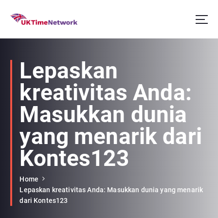
S
k
i
Akses slot X500 dari Pragmatic Play hari ini dengan deposit pulsa. Slot gacor ini
p
menawarkan peluang besar untuk meraih kemenangan maksimal.
t
o
Lepaskan
c
o
kreativitas Anda:
n
t
Masukkan dunia
e
n
yang menarik dari
t
Kontes123
Home
Lepaskan kreativitas Anda: Masukkan dunia yang menarik
dari Kontes123