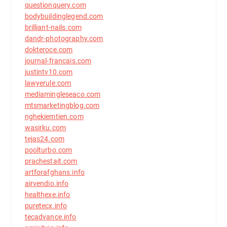
questionquery.com
bodybuildinglegend.com
brilliant-nails.com
dandr-photography.com
dokteroce.com
journal-francais.com
justintv10.com
lawyerule.com
mediamingleseaco.com
mtsmarketingblog.com
nghekiemtien.com
wasirku.com
tejas24.com
poolturbo.com
prachestait.com
artforafghans.info
airvendio.info
healthexe.info
puretecx.info
tecadvance.info