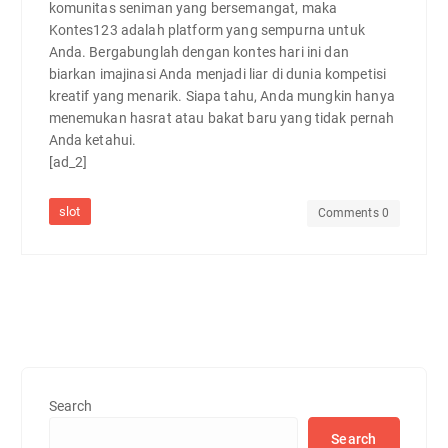
komunitas seniman yang bersemangat, maka
Kontes123 adalah platform yang sempurna untuk
Anda. Bergabunglah dengan kontes hari ini dan
biarkan imajinasi Anda menjadi liar di dunia kompetisi
kreatif yang menarik. Siapa tahu, Anda mungkin hanya
menemukan hasrat atau bakat baru yang tidak pernah
Anda ketahui.
[ad_2]
slot
Comments 0
Search
Search