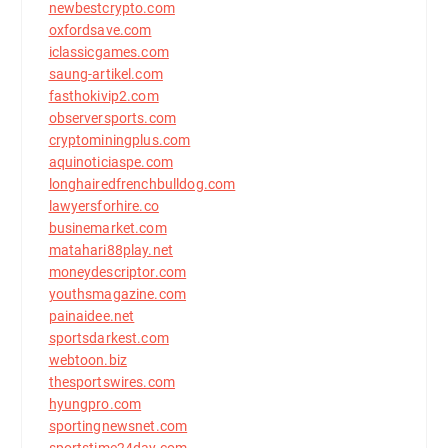
newbestcrypto.com
oxfordsave.com
iclassicgames.com
saung-artikel.com
fasthokivip2.com
observersports.com
cryptominingplus.com
aquinoticiaspe.com
longhairedfrenchbulldog.com
lawyersforhire.co
businemarket.com
matahari88play.net
moneydescriptor.com
youthsmagazine.com
painaidee.net
sportsdarkest.com
webtoon.biz
thesportswires.com
hyungpro.com
sportingnewsnet.com
sportstime24day.com