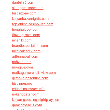
dantella6.com
slotsgamesone.com
hispinzone.com
kalyanbazarnights.com
top-online-casino-usa.com
honghuidoor.com
flowingtravel.com
nineniki.com
brandiospecialists.com
medicalcare7.com
adtennaball.com
nabzah.com
mongive.com
matkagameresultsview.com
getsolutionsonline.com
hispinner.org
criticalinsurance.info
nokariposter.com
kalyan-guessing-nightplay.com
gameofpanels.com