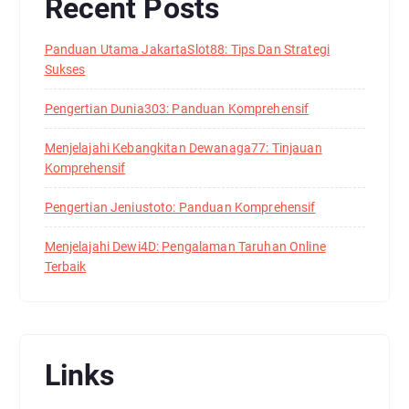
Recent Posts
Panduan Utama JakartaSlot88: Tips Dan Strategi
Sukses
Pengertian Dunia303: Panduan Komprehensif
Menjelajahi Kebangkitan Dewanaga77: Tinjauan
Komprehensif
Pengertian Jeniustoto: Panduan Komprehensif
Menjelajahi Dewi4D: Pengalaman Taruhan Online
Terbaik
Links