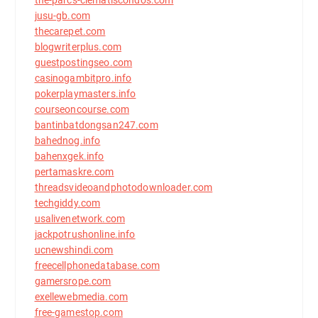
the-parcs-clematiscondos.com
jusu-gb.com
thecarepet.com
blogwriterplus.com
guestpostingseo.com
casinogambitpro.info
pokerplaymasters.info
courseoncourse.com
bantinbatdongsan247.com
bahednog.info
bahenxgek.info
pertamaskre.com
threadsvideoandphotodownloader.com
techgiddy.com
usalivenetwork.com
jackpotrushonline.info
ucnewshindi.com
freecellphonedatabase.com
gamersrope.com
exellewebmedia.com
free-gamestop.com