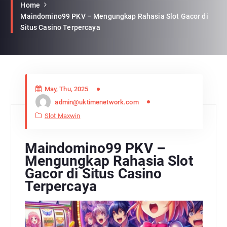
Home
Maindomino99 PKV – Mengungkap Rahasia Slot Gacor di
Situs Casino Terpercaya
May, Thu, 2025
admin@uktimenetwork.com
Slot Maxwin
Maindomino99 PKV –
Mengungkap Rahasia Slot
Gacor di Situs Casino
Terpercaya