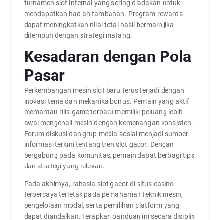
turnamen slot internal yang sering diadakan untuk
mendapatkan hadiah tambahan. Program rewards
dapat meningkatkan nilai total hasil bermain jika
ditempuh dengan strategi matang.
Kesadaran dengan Pola
Pasar
Perkembangan mesin slot baru terus terjadi dengan
inovasi tema dan mekanika bonus. Pemain yang aktif
memantau rilis game terbaru memiliki peluang lebih
awal mengenali mesin dengan kemenangan konsisten.
Forum diskusi dan grup media sosial menjadi sumber
informasi terkini tentang tren slot gacor. Dengan
bergabung pada komunitas, pemain dapat berbagi tips
dan strategi yang relevan.
Pada akhirnya, rahasia slot gacor di situs casino
terpercaya terletak pada pemahaman teknik mesin,
pengelolaan modal, serta pemilihan platform yang
dapat diandalkan. Terapkan panduan ini secara disiplin