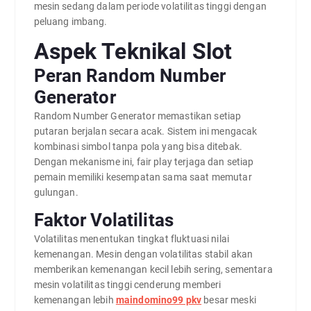
mesin sedang dalam periode volatilitas tinggi dengan
peluang imbang.
Aspek Teknikal Slot
Peran Random Number
Generator
Random Number Generator memastikan setiap
putaran berjalan secara acak. Sistem ini mengacak
kombinasi simbol tanpa pola yang bisa ditebak.
Dengan mekanisme ini, fair play terjaga dan setiap
pemain memiliki kesempatan sama saat memutar
gulungan.
Faktor Volatilitas
Volatilitas menentukan tingkat fluktuasi nilai
kemenangan. Mesin dengan volatilitas stabil akan
memberikan kemenangan kecil lebih sering, sementara
mesin volatilitas tinggi cenderung memberi
kemenangan lebih
maindomino99 pkv
besar meski