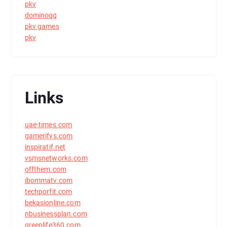
pkv
dominoqq
pkv games
pkv
Links
uae-times.com
gamerifys.com
inspiratif.net
vsmsnetworks.com
offthem.com
ibommatv.com
techporfit.com
bekasionline.com
nbusinessplan.com
greenlife360.com