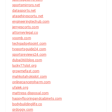
sportsmirrors.net
datasports.net
atasehirescortu.net
engineeringtechub.com
jerryescorts.com
attorneylegal.co
voomb.com
techgadgetpoint.com
tvsportsguide24.com
sportsreviews24.com
dubai360blog.com
lucky77slot.org
growmefast.com
mahkotahokislot.com
onlinecancerpharm.com
ufalek.org
mattress-disposal.com
happyflooringandcabinets.com
bodybuildinglife.co
qrdoggy.com