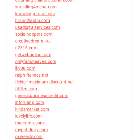
elearning-childprotection.com
wrestling4mena.com
knowledgeforall.info
brand2lastio.com
usadigitalservices.com
socialhoppers.com
creativedream.net
n2315.com
getwebonline.com
onlyfansheaven.com
lky08.com
ralph-fiennes.net
fielder-maximum-discount.net
fitfllex.com
genesisbusinesscredit.com
inforuang.com
kindsmarket.com
luvelylife.com
macramb.com
mypet-diary.com
oxweekly.com