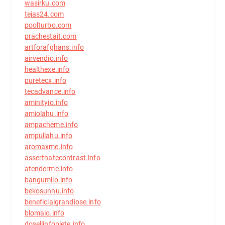
wasirku.com
tejas24.com
poolturbo.com
prachestait.com
artforafghans.info
airvendio.info
healthexe.info
puretecx.info
tecadvance.info
aminityio.info
amiolahu.info
ampacheme.info
ampullahu.info
aromaxme.info
asserthatecontrast.info
atenderme.info
bangumiio.info
bekosunhu.info
beneficialgrandiose.info
blomaio.info
dosellinfoplete.info