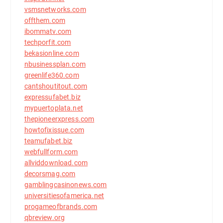
vsmsnetworks.com
offthem.com
ibommatv.com
techporfit.com
bekasionline.com
nbusinessplan.com
greenlife360.com
cantshoutitout.com
expressufabet.biz
mypuertoplata.net
thepioneerxpress.com
howtofixissue.com
teamufabet.biz
webfullform.com
allviddownload.com
decorsmag.com
gamblingcasinonews.com
universitiesofamerica.net
progameofbrands.com
qbreview.org