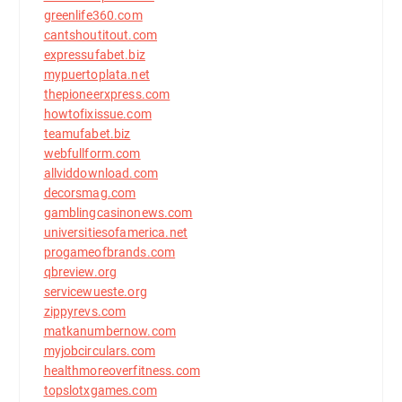
greenlife360.com
cantshoutitout.com
expressufabet.biz
mypuertoplata.net
thepioneerxpress.com
howtofixissue.com
teamufabet.biz
webfullform.com
allviddownload.com
decorsmag.com
gamblingcasinonews.com
universitiesofamerica.net
progameofbrands.com
qbreview.org
servicewueste.org
zippyrevs.com
matkanumbernow.com
myjobcirculars.com
healthmoreoverfitness.com
topslotxgames.com