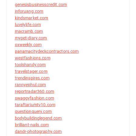
genesisbusinesscredit.com
inforuang.com
kindsmarket.com
luvelylife.com
macramb.com
mypet-diary.com
oxweekly.com
panamacitydeckcontractors.com
westfashions.com
toolshandy.com
travelstager.com
trendinspires.com
rannyephul.com
reportradar360.com
swaggyfashion.com
taraftariumtv10.com
questionquery.com
bodybuildinglegend.com
brilliant-nails.com
dandr-photography.com