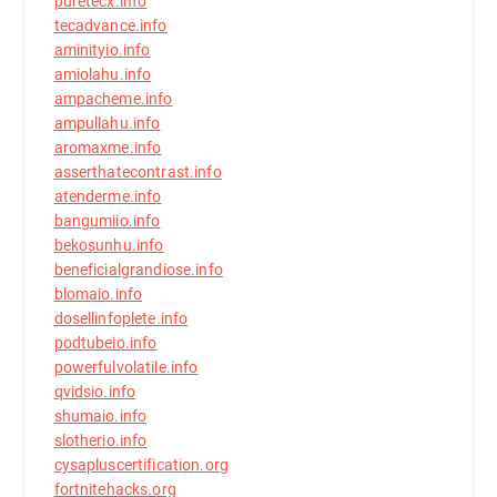
puretecx.info
tecadvance.info
aminityio.info
amiolahu.info
ampacheme.info
ampullahu.info
aromaxme.info
asserthatecontrast.info
atenderme.info
bangumiio.info
bekosunhu.info
beneficialgrandiose.info
blomaio.info
dosellinfoplete.info
podtubeio.info
powerfulvolatile.info
qvidsio.info
shumaio.info
slotherio.info
cysapluscertification.org
fortnitehacks.org