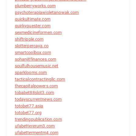
plumberryworks.com
psychoterapiawioletanowak.com
quickultimate.com
quirkyquester.com
sexmedicineformen.com
shiftripple.com
slotterpercaya.co
smartcoolbox.com
sohanjitfinances.com
soulfulhousemusic.net
sparklooms.com
tacticalcontractingllc.com
thecapitalpowers.com
tobabet88slot3.com
todayscurrentnews.com
totobet77.asia
totobet77.org
trendingpublication.com
ufabettererum3.com
ufabettermentm4.com