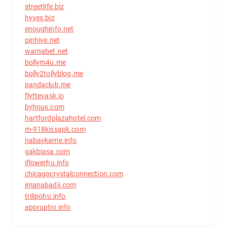
streetlife.biz
hyves.biz
enoughinfo.net
pinhive.net
warnabet.net
bollym4u.me
bolly2tollyblog.me
pandaclub.me
flyttevask.io
byhous.com
hartfordplazahotel.com
m-918kissapk.com
nabavkame.info
gakbiasa.com
iflowerhu.info
chicagocrystalconnection.com
imanabadii.com
trilipohu.info
appruptio.info