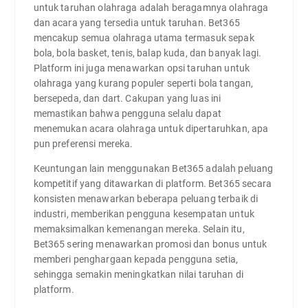
untuk taruhan olahraga adalah beragamnya olahraga
dan acara yang tersedia untuk taruhan. Bet365
mencakup semua olahraga utama termasuk sepak
bola, bola basket, tenis, balap kuda, dan banyak lagi.
Platform ini juga menawarkan opsi taruhan untuk
olahraga yang kurang populer seperti bola tangan,
bersepeda, dan dart. Cakupan yang luas ini
memastikan bahwa pengguna selalu dapat
menemukan acara olahraga untuk dipertaruhkan, apa
pun preferensi mereka.
Keuntungan lain menggunakan Bet365 adalah peluang
kompetitif yang ditawarkan di platform. Bet365 secara
konsisten menawarkan beberapa peluang terbaik di
industri, memberikan pengguna kesempatan untuk
memaksimalkan kemenangan mereka. Selain itu,
Bet365 sering menawarkan promosi dan bonus untuk
memberi penghargaan kepada pengguna setia,
sehingga semakin meningkatkan nilai taruhan di
platform.