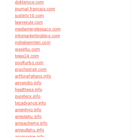
dokteroce.com
journal-francais.com
justintv10.com
lawyerule.com
mediamingleseaco.com
mtsmarketingblog.com
nghekiemtien.com
wasirku.com
tejas24.com
poolturbo.com
prachestait.com
artforafghans.info
airvendio.info
healthexe.info
puretecx.info
tecadvance.info
aminityio.info
amiolahu.info
ampacheme.info
ampullahu.info
aromaxme.info