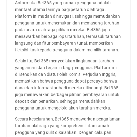
Antarmuka Bet365 yang ramah pengguna adalah
manfaat utama lainnya bagi petaruh olahraga.
Platform ini mudah dinavigasi, sehingga memudahkan
pengguna untuk menemukan dan memasang taruhan
pada acara olahraga pilihan mereka. Bet365 juga
menawarkan berbagai opsi taruhan, termasuk taruhan
langsung dan fitur pembayaran tunai, memberikan
fleksibilitas kepada pengguna dalam memilih taruhan.
Selain itu, Bet365 menyediakan lingkungan taruhan
yang aman dan terjamin bagi pengguna. Platform ini
dilisensikan dan diatur oleh Komisi Perjudian Inggris,
memastikan bahwa pengguna dapat percaya bahwa
dana dan informasi pribadi mereka dilindungi. Bet365
juga menawarkan berbagai pilihan pembayaran untuk
deposit dan penarikan, sehingga memudahkan
pengguna untuk mengelola akun taruhan mereka.
Secara keseluruhan, Bet365 menawarkan pengalaman
taruhan olahraga yang komprehensif dan ramah
pengguna yang sulit dikalahkan. Dengan cakupan