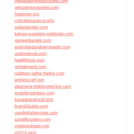
matkagameresultsview.com
getsolutionsonline.com
hispinner.org
criticalinsurance.info
nokariposter.com
kalyan-guessing-nightplay.com
gameofpanels.com
androidappsdownloader.com
usetimenow.com
healthblow.com
gohelpmate.com
rajdhani-satta-matka.com
writerscraft.net
elearning-childprotection.com
wrestling4mena.com
knowledgeforall.info
brand2lastio.com
usadigitalservices.com
socialhoppers.com
creativedream.net
n2315.com