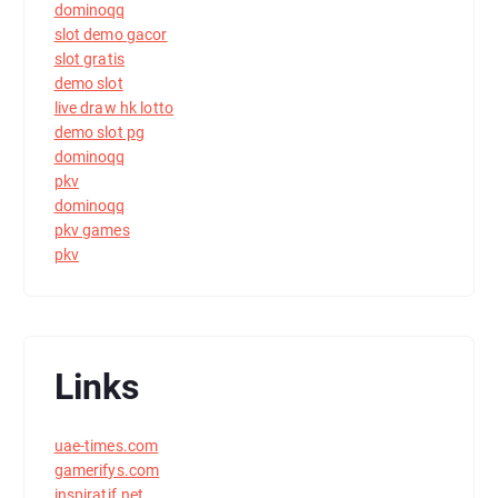
dominoqq
slot demo gacor
slot gratis
demo slot
live draw hk lotto
demo slot pg
dominoqq
pkv
dominoqq
pkv games
pkv
Links
uae-times.com
gamerifys.com
inspiratif.net