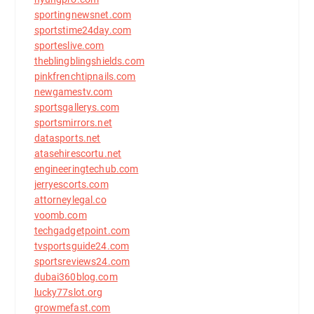
sportingnewsnet.com
sportstime24day.com
sporteslive.com
theblingblingshields.com
pinkfrenchtipnails.com
newgamestv.com
sportsgallerys.com
sportsmirrors.net
datasports.net
atasehirescortu.net
engineeringtechub.com
jerryescorts.com
attorneylegal.co
voomb.com
techgadgetpoint.com
tvsportsguide24.com
sportsreviews24.com
dubai360blog.com
lucky77slot.org
growmefast.com