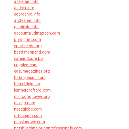
aseleraio.info
asticio.info
egardenio.info
arxteamio.info
getalexio.info
accountaudittaxcon.com
prymprint.com
sportkeeda.org
besttimespend.com
careandcure.biz
cogniyo.com
easymagazines.org
hirfanjilasmi.com
hometricks.org
leathercraftpro.com
microgridpower.org
mixiqo.com
needglobe.com
ortocoach.com
passionawe.com
pittsburghpaintingprofessionals.com