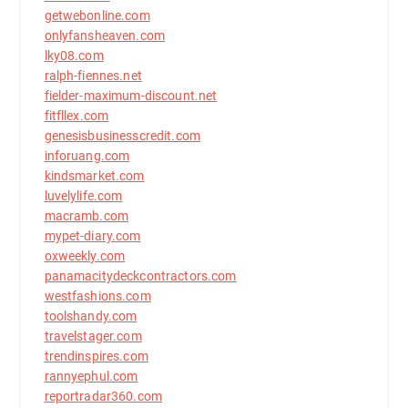
getwebonline.com
onlyfansheaven.com
lky08.com
ralph-fiennes.net
fielder-maximum-discount.net
fitfllex.com
genesisbusinesscredit.com
inforuang.com
kindsmarket.com
luvelylife.com
macramb.com
mypet-diary.com
oxweekly.com
panamacitydeckcontractors.com
westfashions.com
toolshandy.com
travelstager.com
trendinspires.com
rannyephul.com
reportradar360.com