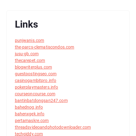
Links
punjwanis.com
the-parcs-clematiscondos.com
jusu-gb.com
thecarepet.com
blogwriterplus.com
guestpostingseo.com
casinogambitpro.info
pokerplaymasters.info
courseoncourse.com
bantinbatdongsan247.com
bahednog.info
bahenxgek.info
pertamaskre.com
threadsvideoandphotodownloader.com
techgiddy.com