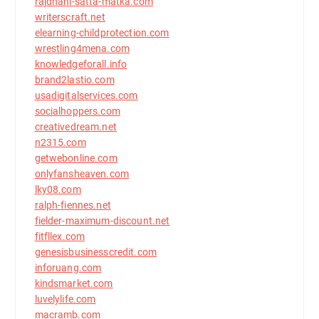
rajdhani-satta-matka.com
writerscraft.net
elearning-childprotection.com
wrestling4mena.com
knowledgeforall.info
brand2lastio.com
usadigitalservices.com
socialhoppers.com
creativedream.net
n2315.com
getwebonline.com
onlyfansheaven.com
lky08.com
ralph-fiennes.net
fielder-maximum-discount.net
fitfllex.com
genesisbusinesscredit.com
inforuang.com
kindsmarket.com
luvelylife.com
macramb.com