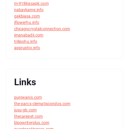
m-918kissapk.com
nabavkame.info
gakbiasa.com
iflowerhu.info
chicagocrystalconnection.com
imanabadii.com
trilipohu.info
appruptio.info
Links
punjwanis.com
the-parcs-clematiscondos.com
jusu-gb.com
thecarepet.com
blogwriterplus.com
guestpostingseo.com