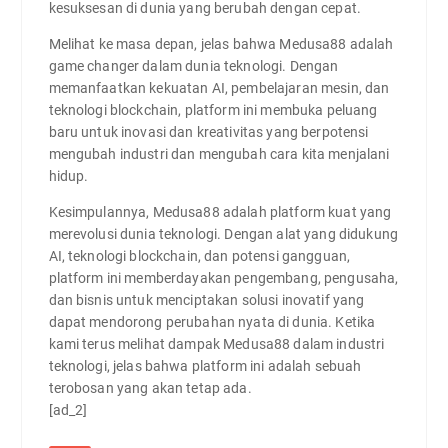
kesuksesan di dunia yang berubah dengan cepat.
Melihat ke masa depan, jelas bahwa Medusa88 adalah
game changer dalam dunia teknologi. Dengan
memanfaatkan kekuatan AI, pembelajaran mesin, dan
teknologi blockchain, platform ini membuka peluang
baru untuk inovasi dan kreativitas yang berpotensi
mengubah industri dan mengubah cara kita menjalani
hidup.
Kesimpulannya, Medusa88 adalah platform kuat yang
merevolusi dunia teknologi. Dengan alat yang didukung
AI, teknologi blockchain, dan potensi gangguan,
platform ini memberdayakan pengembang, pengusaha,
dan bisnis untuk menciptakan solusi inovatif yang
dapat mendorong perubahan nyata di dunia. Ketika
kami terus melihat dampak Medusa88 dalam industri
teknologi, jelas bahwa platform ini adalah sebuah
terobosan yang akan tetap ada.
[ad_2]