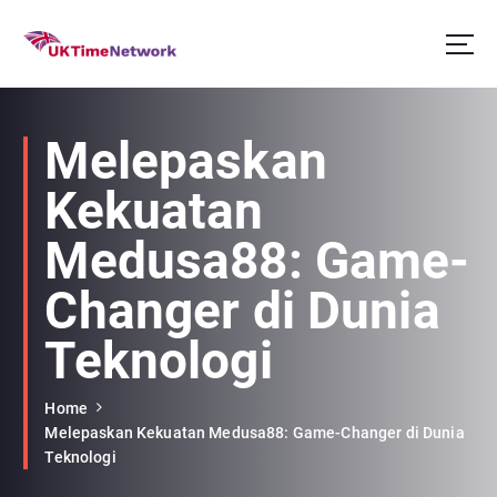
S
k
i
Akses slot X500 dari Pragmatic Play hari ini dengan deposit pulsa. Slot gacor ini
p
menawarkan peluang besar untuk meraih kemenangan maksimal.
t
o
Melepaskan
c
o
Kekuatan
n
t
Medusa88: Game-
e
n
Changer di Dunia
t
Teknologi
Home
Melepaskan Kekuatan Medusa88: Game-Changer di Dunia
Teknologi