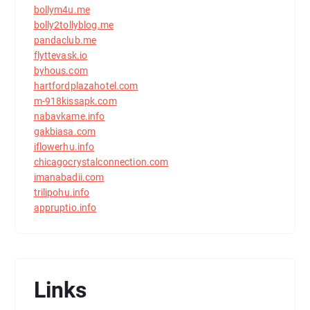
bollym4u.me
bolly2tollyblog.me
pandaclub.me
flyttevask.io
byhous.com
hartfordplazahotel.com
m-918kissapk.com
nabavkame.info
gakbiasa.com
iflowerhu.info
chicagocrystalconnection.com
imanabadii.com
trilipohu.info
appruptio.info
Links