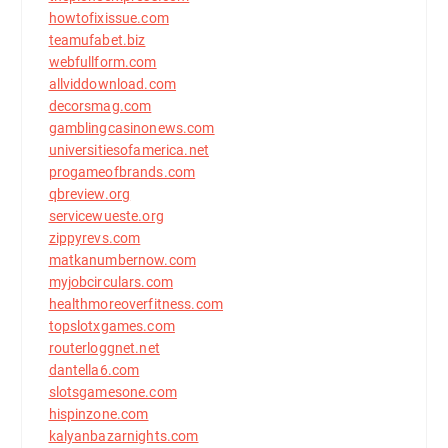
howtofixissue.com
teamufabet.biz
webfullform.com
allviddownload.com
decorsmag.com
gamblingcasinonews.com
universitiesofamerica.net
progameofbrands.com
qbreview.org
servicewueste.org
zippyrevs.com
matkanumbernow.com
myjobcirculars.com
healthmoreoverfitness.com
topslotxgames.com
routerloggnet.net
dantella6.com
slotsgamesone.com
hispinzone.com
kalyanbazarnights.com