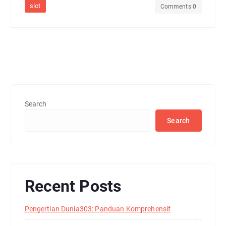
slot
Comments 0
Search
Search
Recent Posts
Pengertian Dunia303: Panduan Komprehensif