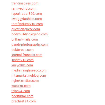
trendinspires.com
rannyephul.com
reportradar360.com
swaggyfashion.com
taraftariumtv10.com
questionquery.com
bodybuildinglegend.com
brilliant-nails.com
dandr-photography.com
dokteroce.com
journal-francais.com
justintv10.com
lawyerule.com
mediamingleseaco.com
mtsmarketingblog.com
nghekiemtien.com
wasirku.com
tejas24.com
poolturbo.com
prachestait.com