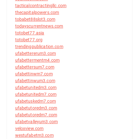
tacticalcontractingllc.com
thecapitalpowers.com
tobabet88slot3.com
todayscurrentnews.com
totobet77.asia
totobet77.org
trendingpublication.com
ufabettererum3.com
ufabettermentm4.com
ufabettersum7.com
ufabettinwm7.com
ufabettinwum3.com
ufabetunitedm3.com
ufabetunitedm7.com
ufabetuskedm7.com
ufabetutoredm3.com
ufabetutoredm7.com
ufabetvalleyum3.com
veloxview.com
westufabetm3.com