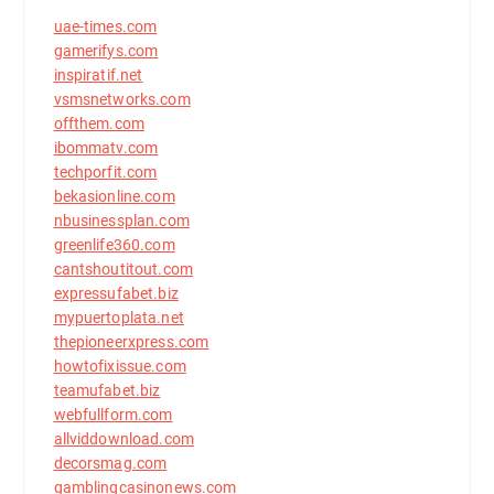
uae-times.com
gamerifys.com
inspiratif.net
vsmsnetworks.com
offthem.com
ibommatv.com
techporfit.com
bekasionline.com
nbusinessplan.com
greenlife360.com
cantshoutitout.com
expressufabet.biz
mypuertoplata.net
thepioneerxpress.com
howtofixissue.com
teamufabet.biz
webfullform.com
allviddownload.com
decorsmag.com
gamblingcasinonews.com