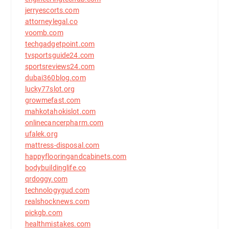
jerryescorts.com
attorneylegal.co
voomb.com
techgadgetpoint.com
tvsportsguide24.com
sportsreviews24.com
dubai360blog.com
lucky77slot.org
growmefast.com
mahkotahokislot.com
onlinecancerpharm.com
ufalek.org
mattress-disposal.com
happyflooringandcabinets.com
bodybuildinglife.co
qrdoggy.com
technologygud.com
realshocknews.com
pickgb.com
healthmistakes.com