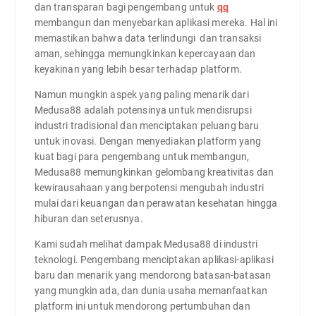
dan transparan bagi pengembang untuk
qq
membangun dan menyebarkan aplikasi mereka. Hal ini
memastikan bahwa data terlindungi
dan transaksi
aman, sehingga memungkinkan kepercayaan dan
keyakinan yang lebih besar terhadap platform.
Namun mungkin aspek yang paling menarik dari
Medusa88 adalah potensinya untuk mendisrupsi
industri tradisional dan menciptakan peluang baru
untuk inovasi. Dengan menyediakan platform yang
kuat bagi para pengembang untuk membangun,
Medusa88 memungkinkan gelombang kreativitas dan
kewirausahaan yang berpotensi mengubah industri
mulai dari keuangan dan perawatan kesehatan hingga
hiburan dan seterusnya.
Kami sudah melihat dampak Medusa88 di industri
teknologi. Pengembang menciptakan aplikasi-aplikasi
baru dan menarik yang mendorong batasan-batasan
yang mungkin ada, dan dunia usaha memanfaatkan
platform ini untuk mendorong pertumbuhan dan