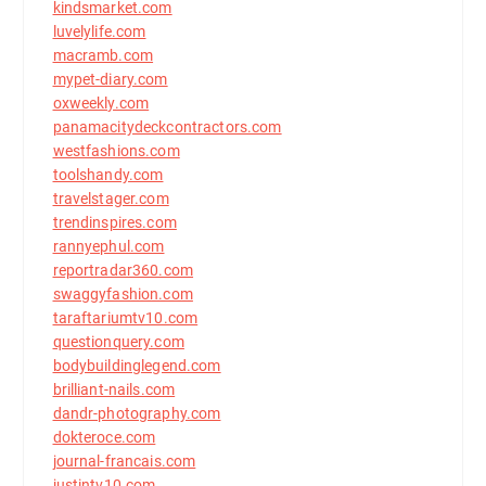
kindsmarket.com
luvelylife.com
macramb.com
mypet-diary.com
oxweekly.com
panamacitydeckcontractors.com
westfashions.com
toolshandy.com
travelstager.com
trendinspires.com
rannyephul.com
reportradar360.com
swaggyfashion.com
taraftariumtv10.com
questionquery.com
bodybuildinglegend.com
brilliant-nails.com
dandr-photography.com
dokteroce.com
journal-francais.com
justintv10.com