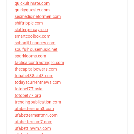
quickultimate.com
quirkyquester.com
sexmedicineformen.com
shiftripple.com
slotterpercaya.co
smartcoolbox.com
sohanjitfinances.com
soulfulhousemusic.net
sparklooms.com
tacticalcontractingllc.com
thecapitalpowers.com
tobabet88slot3.com
todayscurrentnews.com
totobet77.asia
totobet77.org
trendingpublication.com
ufabettererum3.com
ufabettermentm4.com
ufabettersum7.com
ufabettinwm7.com