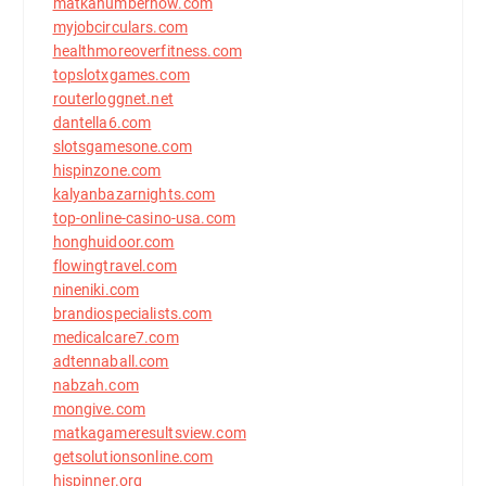
matkanumbernow.com
myjobcirculars.com
healthmoreoverfitness.com
topslotxgames.com
routerloggnet.net
dantella6.com
slotsgamesone.com
hispinzone.com
kalyanbazarnights.com
top-online-casino-usa.com
honghuidoor.com
flowingtravel.com
nineniki.com
brandiospecialists.com
medicalcare7.com
adtennaball.com
nabzah.com
mongive.com
matkagameresultsview.com
getsolutionsonline.com
hispinner.org