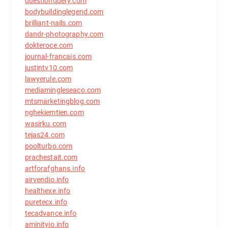
questionquery.com
bodybuildinglegend.com
brilliant-nails.com
dandr-photography.com
dokteroce.com
journal-francais.com
justintv10.com
lawyerule.com
mediamingleseaco.com
mtsmarketingblog.com
nghekiemtien.com
wasirku.com
tejas24.com
poolturbo.com
prachestait.com
artforafghans.info
airvendio.info
healthexe.info
puretecx.info
tecadvance.info
aminityio.info