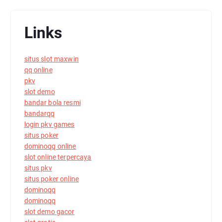
Links
situs slot maxwin
qq online
pkv
slot demo
bandar bola resmi
bandarqq
login pkv games
situs poker
dominoqq online
slot online terpercaya
situs pkv
situs poker online
dominoqq
dominoqq
slot demo gacor