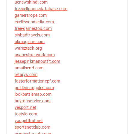
ucnewshindi.com
freecellphonedatabase.com
gamersrope.com
exellewebmedia.com
free-gamestop.com
sinbadtravels.com
ukmagzine.com
wareztech.org
usabestnetwork.com
jessepinkmanoutfit.com
umailsend.com
retarys.com
fasterformationcpf.com
goldensnuggles.com
lookbattlemap.com
buyrdpservice.com
yesport.net
tostylo.com
yougetthat.net
sportsnetclub.com
newbestcrypto.com