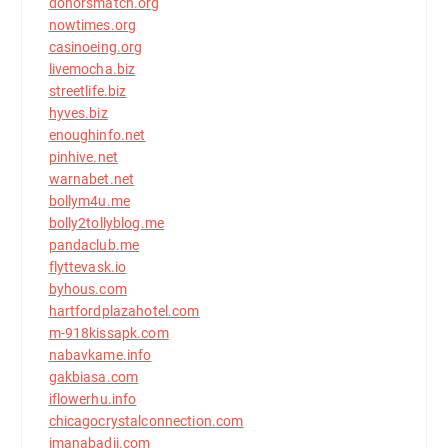
donorsmatch.org
nowtimes.org
casinoeing.org
livemocha.biz
streetlife.biz
hyves.biz
enoughinfo.net
pinhive.net
warnabet.net
bollym4u.me
bolly2tollyblog.me
pandaclub.me
flyttevask.io
byhous.com
hartfordplazahotel.com
m-918kissapk.com
nabavkame.info
gakbiasa.com
iflowerhu.info
chicagocrystalconnection.com
imanabadii.com