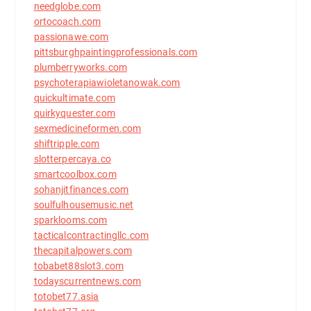
needglobe.com
ortocoach.com
passionawe.com
pittsburghpaintingprofessionals.com
plumberryworks.com
psychoterapiawioletanowak.com
quickultimate.com
quirkyquester.com
sexmedicineformen.com
shiftripple.com
slotterpercaya.co
smartcoolbox.com
sohanjitfinances.com
soulfulhousemusic.net
sparklooms.com
tacticalcontractingllc.com
thecapitalpowers.com
tobabet88slot3.com
todayscurrentnews.com
totobet77.asia