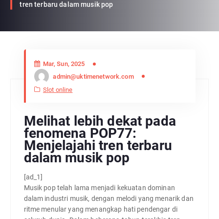
tren terbaru dalam musik pop
Mar, Sun, 2025
admin@uktimenetwork.com
Slot online
Melihat lebih dekat pada
fenomena POP77:
Menjelajahi tren terbaru
dalam musik pop
[ad_1]
Musik pop telah lama menjadi kekuatan dominan
dalam industri musik, dengan melodi yang menarik dan
ritme menular yang menangkap hati pendengar di