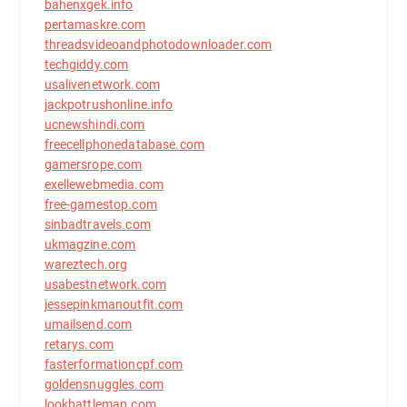
bahenxgek.info
pertamaskre.com
threadsvideoandphotodownloader.com
techgiddy.com
usalivenetwork.com
jackpotrushonline.info
ucnewshindi.com
freecellphonedatabase.com
gamersrope.com
exellewebmedia.com
free-gamestop.com
sinbadtravels.com
ukmagzine.com
wareztech.org
usabestnetwork.com
jessepinkmanoutfit.com
umailsend.com
retarys.com
fasterformationcpf.com
goldensnuggles.com
lookbattlemap.com