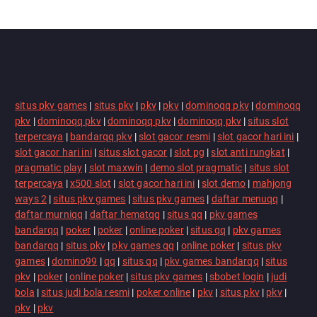
situs pkv games
|
situs pkv
|
pkv
|
pkv
|
dominoqq pkv
|
dominoqq
pkv
|
dominoqq pkv
|
dominoqq pkv
|
dominoqq pkv
|
situs slot
terpercaya
|
bandarqq pkv
|
slot gacor resmi
|
slot gacor hari ini
|
slot gacor hari ini
|
situs slot gacor
|
slot pg
|
slot anti rungkat
|
pragmatic play
|
slot maxwin
|
demo slot pragmatic
|
situs slot
terpercaya
|
x500 slot
|
slot gacor hari ini
|
slot demo
|
mahjong
ways 2
|
situs pkv games
|
situs pkv games
|
daftar menuqq
|
daftar murniqq
|
daftar hematqq
|
situs qq
|
pkv games
bandarqq
|
poker
|
poker
|
online poker
|
situs qq
|
pkv games
bandarqq
|
situs pkv
|
pkv games qq
|
online poker
|
situs pkv
games
|
domino99
|
qq
|
situs qq
|
pkv games bandarqq
|
situs
pkv
|
poker
|
online poker
|
situs pkv games
|
sbobet login
|
judi
bola
|
situs judi bola resmi
|
poker online
|
pkv
|
situs pkv
|
pkv
|
pkv
|
pkv