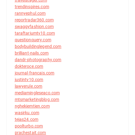
trendinspires.com
rannyephul.com
reportradar360.com
swaggyfashion.com
taraftariumtv10.com
questionquery.com
bodybuildinglegend.com
brilliant-nails.com
dandr-photography.com
dokteroce.com
journal-francais.com
justintv10.com
lawyerule.com
mediamingleseaco.com
mtsmarketingblog.com
nghekiemtien.com
wasirku.com
tejas24.com
poolturbo.com
prachestait.com