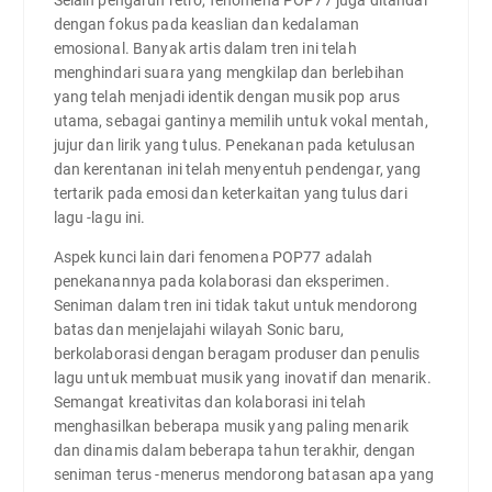
dengan fokus pada keaslian dan kedalaman
emosional. Banyak artis dalam tren ini telah
menghindari suara yang mengkilap dan berlebihan
yang telah menjadi identik dengan musik pop arus
utama, sebagai gantinya memilih untuk vokal mentah,
jujur ​​dan lirik yang tulus. Penekanan pada ketulusan
dan kerentanan ini telah menyentuh pendengar, yang
tertarik pada emosi dan keterkaitan yang tulus dari
lagu -lagu ini.
Aspek kunci lain dari fenomena POP77 adalah
penekanannya pada kolaborasi dan eksperimen.
Seniman dalam tren ini tidak takut untuk mendorong
batas dan menjelajahi wilayah Sonic baru,
berkolaborasi dengan beragam produser dan penulis
lagu untuk membuat musik yang inovatif dan menarik.
Semangat kreativitas dan kolaborasi ini telah
menghasilkan beberapa musik yang paling menarik
dan dinamis dalam beberapa tahun terakhir, dengan
seniman terus -menerus mendorong batasan apa yang