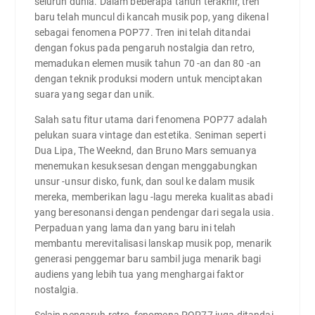
seluruh dunia. Dalam beberapa tahun terakhir, tren
baru telah muncul di kancah musik pop, yang dikenal
sebagai fenomena POP77. Tren ini telah ditandai
dengan fokus pada pengaruh nostalgia dan retro,
memadukan elemen musik tahun 70 -an dan 80 -an
dengan teknik produksi modern untuk menciptakan
suara yang segar dan unik.
Salah satu fitur utama dari fenomena POP77 adalah
pelukan suara vintage dan estetika. Seniman seperti
Dua Lipa, The Weeknd, dan Bruno Mars semuanya
menemukan kesuksesan dengan menggabungkan
unsur -unsur disko, funk, dan soul ke dalam musik
mereka, memberikan lagu -lagu mereka kualitas abadi
yang beresonansi dengan pendengar dari segala usia.
Perpaduan yang lama dan yang baru ini telah
membantu merevitalisasi lanskap musik pop, menarik
generasi penggemar baru sambil juga menarik bagi
audiens yang lebih tua yang menghargai faktor
nostalgia.
Selain pengaruh retro, fenomena POP77 juga ditandai