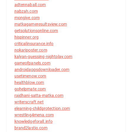
adtennaball.com
nabzah.com
mongive.com
matkagameresultsview.com
getsolutionsonline.com
hispinner.org
criticalinsurance.info
nokariposter.com
kalyan-guessing-nightplay.com
gameofpanels.com
androidappsdownloader.com
usetimenow.com
healthblow.com
gohelpmate.com
rajdhani-satta-matka.com
writerscraft.net
elearning-childprotection.com
wrestling4mena.com
knowledgeforall.info
brand2lastio.com