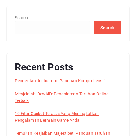
Search
Search
Recent Posts
Pengertian Jeniustoto: Panduan Komprehensif
Menjelajahi Dewi4D: Pengalaman Taruhan Online
Terbaik
10 Fitur Gajibet Teratas Yang Meningkatkan
Pengalaman Bermain Game Anda
Temukan Keajaiban Majestibet: Panduan Taruhan