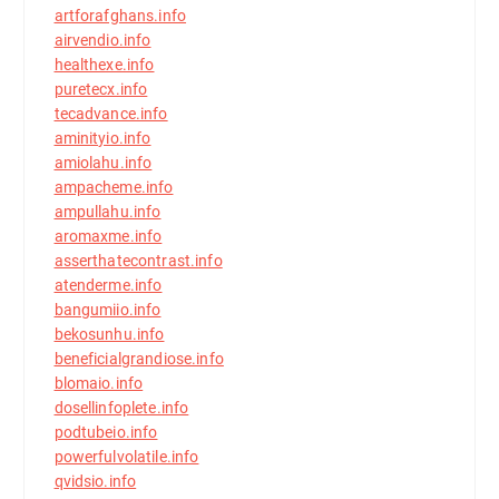
artforafghans.info
airvendio.info
healthexe.info
puretecx.info
tecadvance.info
aminityio.info
amiolahu.info
ampacheme.info
ampullahu.info
aromaxme.info
asserthatecontrast.info
atenderme.info
bangumiio.info
bekosunhu.info
beneficialgrandiose.info
blomaio.info
dosellinfoplete.info
podtubeio.info
powerfulvolatile.info
qvidsio.info