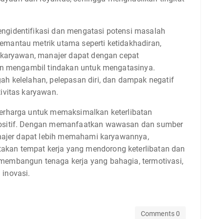
gidentifikasi dan mengatasi potensi masalah
mantau metrik utama seperti ketidakhadiran,
 karyawan, manajer dapat dengan cepat
dan mengambil tindakan untuk mengatasinya.
h kelelahan, pelepasan diri, dan dampak negatif
ivitas karyawan.
erharga untuk memaksimalkan keterlibatan
positif. Dengan memanfaatkan wawasan dan sumber
anajer dapat lebih memahami karyawannya,
an tempat kerja yang mendorong keterlibatan dan
embangun tenaga kerja yang bahagia, termotivasi,
inovasi.
Comments 0