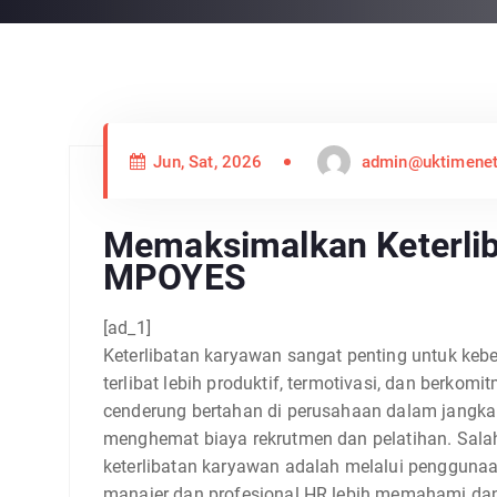
Jun, Sat, 2026
admin@uktimene
Memaksimalkan Keterli
MPOYES
[ad_1]
Keterlibatan karyawan sangat penting untuk keb
terlibat lebih produktif, termotivasi, dan berko
cenderung bertahan di perusahaan dalam jangka 
menghemat biaya rekrutmen dan pelatihan. Sala
keterlibatan karyawan adalah melalui penggun
manajer dan profesional HR lebih memahami d