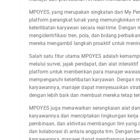
MPOYES, yang merupakan singkatan dari My Per
platform perangkat lunak yang memungkinkan ma
keterlibatan karyawan secara real-time. Denga
mengidentifikasi tren, pola, dan bidang perbai
mereka mengambil langkah proaktif untuk mening
Salah satu fitur utama MPOYES adalah kemamp
melalui survei, jajak pendapat, dan alat interakti
platform untuk memberikan para manajer wawasa
mempengaruhi keterlibatan karyawan. Dengan 
karyawannya, manajer dapat menyesuaikan stra
dengan lebih baik dan membuat mereka tetap ter
MPOYES juga menawarkan serangkaian alat da
karyawannya dan menciptakan lingkungan kerja ya
pembinaan, dan aktivitas membangun tim yang
dan kolaborasi di antara anggota tim. Dengan 
karyawannya, manajer dapat membangun kepercay