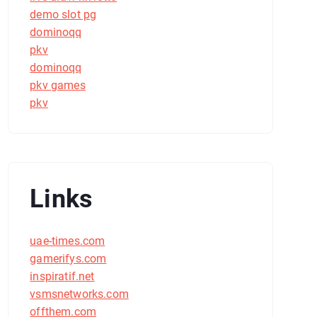
demo slot pg
dominoqq
pkv
dominoqq
pkv games
pkv
Links
uae-times.com
gamerifys.com
inspiratif.net
vsmsnetworks.com
offthem.com