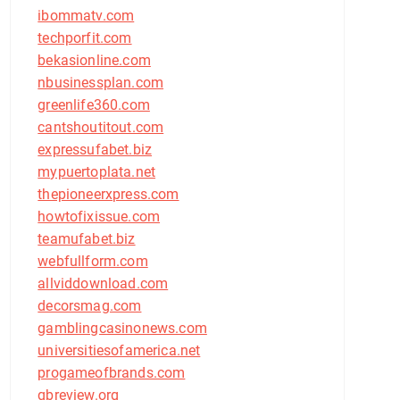
ibommatv.com
techporfit.com
bekasionline.com
nbusinessplan.com
greenlife360.com
cantshoutitout.com
expressufabet.biz
mypuertoplata.net
thepioneerxpress.com
howtofixissue.com
teamufabet.biz
webfullform.com
allviddownload.com
decorsmag.com
gamblingcasinonews.com
universitiesofamerica.net
progameofbrands.com
qbreview.org