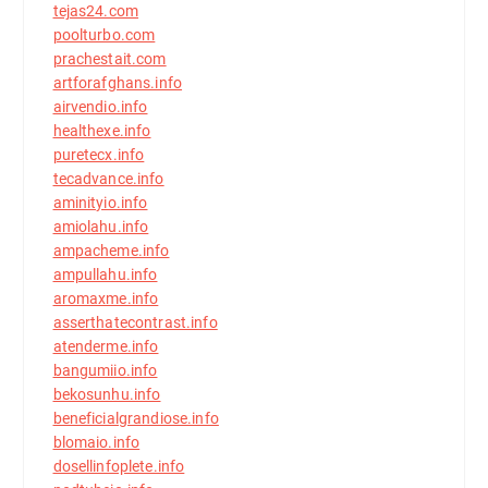
tejas24.com
poolturbo.com
prachestait.com
artforafghans.info
airvendio.info
healthexe.info
puretecx.info
tecadvance.info
aminityio.info
amiolahu.info
ampacheme.info
ampullahu.info
aromaxme.info
asserthatecontrast.info
atenderme.info
bangumiio.info
bekosunhu.info
beneficialgrandiose.info
blomaio.info
dosellinfoplete.info