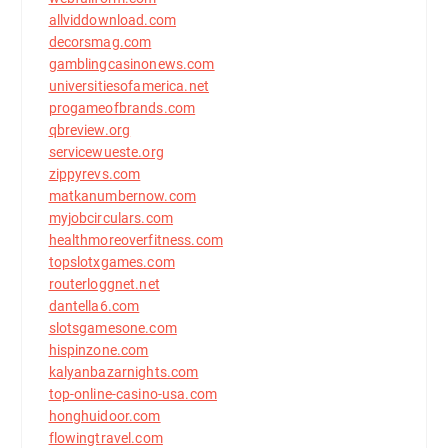
allviddownload.com
decorsmag.com
gamblingcasinonews.com
universitiesofamerica.net
progameofbrands.com
qbreview.org
servicewueste.org
zippyrevs.com
matkanumbernow.com
myjobcirculars.com
healthmoreoverfitness.com
topslotxgames.com
routerloggnet.net
dantella6.com
slotsgamesone.com
hispinzone.com
kalyanbazarnights.com
top-online-casino-usa.com
honghuidoor.com
flowingtravel.com