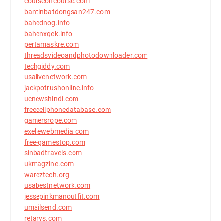
courseoncourse.com
bantinbatdongsan247.com
bahednog.info
bahenxgek.info
pertamaskre.com
threadsvideoandphotodownloader.com
techgiddy.com
usalivenetwork.com
jackpotrushonline.info
ucnewshindi.com
freecellphonedatabase.com
gamersrope.com
exellewebmedia.com
free-gamestop.com
sinbadtravels.com
ukmagzine.com
wareztech.org
usabestnetwork.com
jessepinkmanoutfit.com
umailsend.com
retarys.com