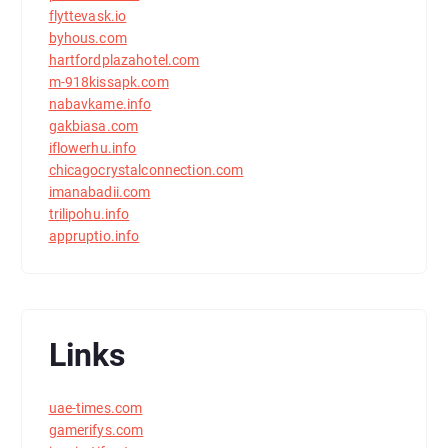
flyttevask.io
byhous.com
hartfordplazahotel.com
m-918kissapk.com
nabavkame.info
gakbiasa.com
iflowerhu.info
chicagocrystalconnection.com
imanabadii.com
trilipohu.info
appruptio.info
Links
uae-times.com
gamerifys.com