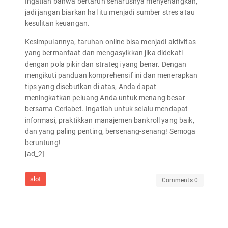
Ingatlah bahwa bertaruh seharusnya menyenangkan,
jadi jangan biarkan hal itu menjadi sumber stres atau
kesulitan keuangan.
Kesimpulannya, taruhan online bisa menjadi aktivitas
yang bermanfaat dan mengasyikkan jika didekati
dengan pola pikir dan strategi yang benar. Dengan
mengikuti panduan komprehensif ini dan menerapkan
tips yang disebutkan di atas, Anda dapat
meningkatkan peluang Anda untuk menang besar
bersama Ceriabet. Ingatlah untuk selalu mendapat
informasi, praktikkan manajemen bankroll yang baik,
dan yang paling penting, bersenang-senang! Semoga
beruntung!
[ad_2]
slot
Comments 0