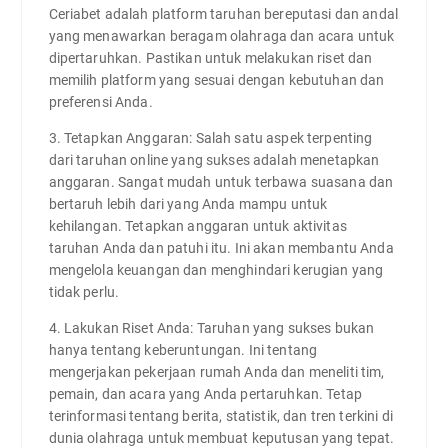
Ceriabet adalah platform taruhan bereputasi dan andal
yang menawarkan beragam olahraga dan acara untuk
dipertaruhkan. Pastikan untuk melakukan riset dan
memilih platform yang sesuai dengan kebutuhan dan
preferensi Anda.
3. Tetapkan Anggaran: Salah satu aspek terpenting
dari taruhan online yang sukses adalah menetapkan
anggaran. Sangat mudah untuk terbawa suasana dan
bertaruh lebih dari yang Anda mampu untuk
kehilangan. Tetapkan anggaran untuk aktivitas
taruhan Anda dan patuhi itu. Ini akan membantu Anda
mengelola keuangan dan menghindari kerugian yang
tidak perlu.
4. Lakukan Riset Anda: Taruhan yang sukses bukan
hanya tentang keberuntungan. Ini tentang
mengerjakan pekerjaan rumah Anda dan meneliti tim,
pemain, dan acara yang Anda pertaruhkan. Tetap
terinformasi tentang berita, statistik, dan tren terkini di
dunia olahraga untuk membuat keputusan yang tepat.