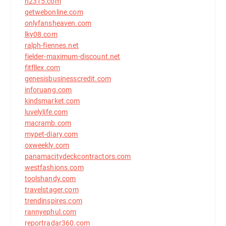
n2315.com
getwebonline.com
onlyfansheaven.com
lky08.com
ralph-fiennes.net
fielder-maximum-discount.net
fitfllex.com
genesisbusinesscredit.com
inforuang.com
kindsmarket.com
luvelylife.com
macramb.com
mypet-diary.com
oxweekly.com
panamacitydeckcontractors.com
westfashions.com
toolshandy.com
travelstager.com
trendinspires.com
rannyephul.com
reportradar360.com