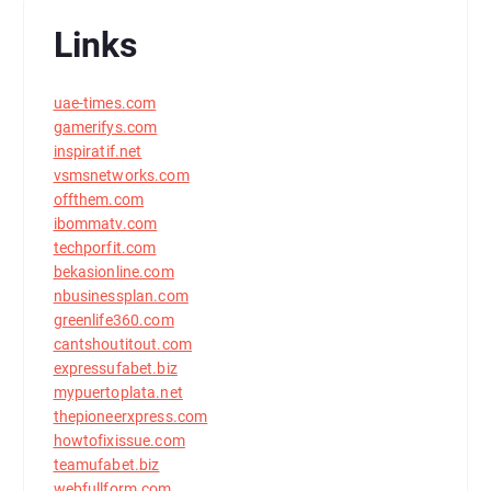
Links
uae-times.com
gamerifys.com
inspiratif.net
vsmsnetworks.com
offthem.com
ibommatv.com
techporfit.com
bekasionline.com
nbusinessplan.com
greenlife360.com
cantshoutitout.com
expressufabet.biz
mypuertoplata.net
thepioneerxpress.com
howtofixissue.com
teamufabet.biz
webfullform.com