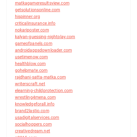
matkagameresultsview.com
getsolutionsonline.com
hispinner.org
criticalinsurance.info
nokariposter.com
kalyan-guessing-nightplay.com
gameofpanels.com
androidappsdownloader.com
usetimenow.com
healthblow.com
gohelpmate.com
rajdhani-satta-matka.com
writerscraft.net
elearning-childprotection.com
wrestling4mena.com
knowledgeforall.info
brand2lastio.com
usadigitalservices.com
socialhoppers.com
creativedream.net