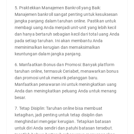
5. Praktekkan Manajemen Bankroll yang Baik:
Manajemen bankroll sangat penting untuk kesuksesan
jangka panjang dalam taruhan online. Pastikan untuk
membagi uang Anda menjadi unit-unit yang lebih kecil
dan hanya bertaruh sebagian kecil dari total uang Anda
pada setiap taruhan. Ini akan membantu Anda
meminimalkan kerugian dan memaksimalkan
keuntungan dalam jangka panjang.
6. Manfaatkan Bonus dan Promosi: Banyak platform
taruhan online, termasuk Ceriabet, menawarkan bonus
dan promosi untuk menarik pelanggan baru.
Manfaatkan penawaran ini untuk meningkatkan uang
Anda dan meningkatkan peluang Anda untuk menang
besar.
7. Tetap Disiplin: Taruhan online bisa membuat
ketagihan, jadi penting untuk tetap disiplin dan
menghindari mengejar kerugian. Tetapkan batasan
untuk diri Anda sendiri dan patuhi batasan tersebut.