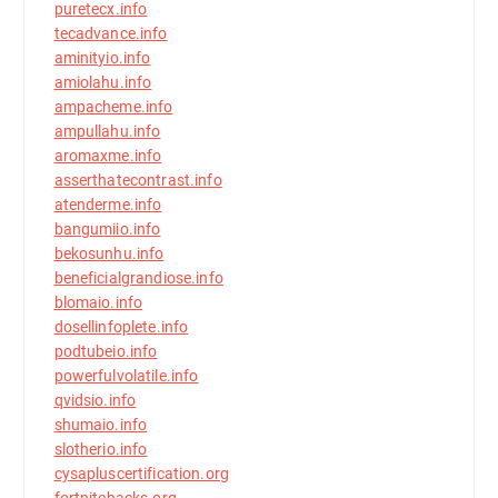
puretecx.info
tecadvance.info
aminityio.info
amiolahu.info
ampacheme.info
ampullahu.info
aromaxme.info
asserthatecontrast.info
atenderme.info
bangumiio.info
bekosunhu.info
beneficialgrandiose.info
blomaio.info
dosellinfoplete.info
podtubeio.info
powerfulvolatile.info
qvidsio.info
shumaio.info
slotherio.info
cysapluscertification.org
fortnitehacks.org