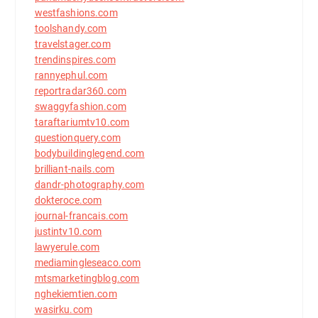
westfashions.com
toolshandy.com
travelstager.com
trendinspires.com
rannyephul.com
reportradar360.com
swaggyfashion.com
taraftariumtv10.com
questionquery.com
bodybuildinglegend.com
brilliant-nails.com
dandr-photography.com
dokteroce.com
journal-francais.com
justintv10.com
lawyerule.com
mediamingleseaco.com
mtsmarketingblog.com
nghekiemtien.com
wasirku.com