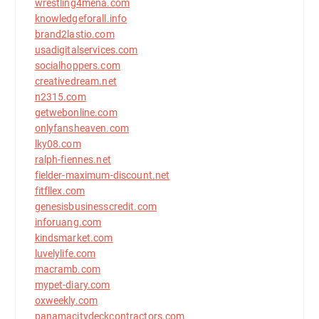
wrestling4mena.com
knowledgeforall.info
brand2lastio.com
usadigitalservices.com
socialhoppers.com
creativedream.net
n2315.com
getwebonline.com
onlyfansheaven.com
lky08.com
ralph-fiennes.net
fielder-maximum-discount.net
fitfllex.com
genesisbusinesscredit.com
inforuang.com
kindsmarket.com
luvelylife.com
macramb.com
mypet-diary.com
oxweekly.com
panamacitydeckcontractors.com