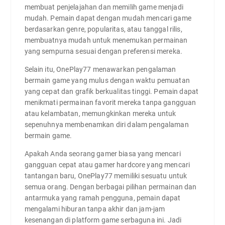
membuat penjelajahan dan memilih game menjadi
mudah. Pemain dapat dengan mudah mencari game
berdasarkan genre, popularitas, atau tanggal rilis,
membuatnya mudah untuk menemukan permainan
yang sempurna sesuai dengan preferensi mereka.
Selain itu, OnePlay77 menawarkan pengalaman
bermain game yang mulus dengan waktu pemuatan
yang cepat dan grafik berkualitas tinggi. Pemain dapat
menikmati permainan favorit mereka tanpa gangguan
atau kelambatan, memungkinkan mereka untuk
sepenuhnya membenamkan diri dalam pengalaman
bermain game.
Apakah Anda seorang gamer biasa yang mencari
gangguan cepat atau gamer hardcore yang mencari
tantangan baru, OnePlay77 memiliki sesuatu untuk
semua orang. Dengan berbagai pilihan permainan dan
antarmuka yang ramah pengguna, pemain dapat
mengalami hiburan tanpa akhir dan jam-jam
kesenangan di platform game serbaguna ini. Jadi