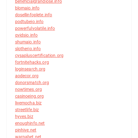
beneficialgrandiose.info
blomaio.info
dosellinfoplete.info
podtubeio.info
powerfulvolatile.info
qvidsio.info
shumaio.info
slotherio.info
cysapluscertification.org
fortnitehacks.org
loginsearch.org
aodecor.org
donorsmatch.org
nowtimes.org
casinoeing.org
livemocha.biz
streetlife.biz
hyves.biz
enoughinfo.net
pinhive.net
warnabet.net