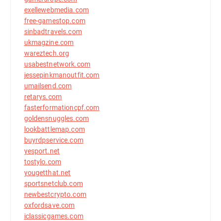
exellewebmedia.com
free-gamestop.com
sinbadtravels.com
ukmagzine.com
wareztech.org
usabestnetwork.com
jessepinkmanoutfit.com
umailsend.com
retarys.com
fasterformationcpf.com
goldensnuggles.com
lookbattlemap.com
buyrdpservice.com
yesport.net
tostylo.com
yougetthat.net
sportsnetclub.com
newbestcrypto.com
oxfordsave.com
iclassicgames.com