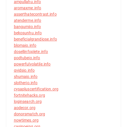
ampullahu.info
aromaxme.info
asserthatecontrast.info
atenderme.info
bangumiio.info
bekosunhu.info
beneficialgrandiose.info
blomaio.info
dosellinfoplete.info
podtubeio.info
powerfulvolatile.info
qvidsio.info
shumaio.info
slotherio.info
cysapluscertification.org
fortnitehacks.org
loginsearch.org
aodecor.org
donorsmatch.org
nowtimes.org
casinoeing.org