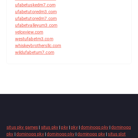
ufabetuskedm7.com
ufabetutoredm3.com
ufabetutoredm7.com
ufabetvalleyum3.com
veloxview.com
westufabetm3.com
whiskeybrothersllc.com
wildufabetum7.com
situs pkv games
|
situs pkv
|
pkv
|
pkv
|
dominoqq pkv
|
dominoqq
pkv
|
dominoqq pkv
|
dominoqq pkv
|
dominoqq pkv
|
situs slot