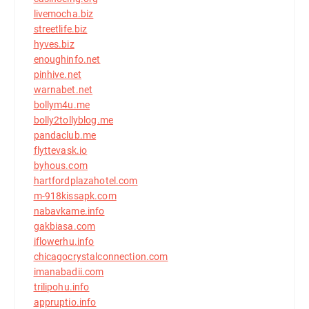
livemocha.biz
streetlife.biz
hyves.biz
enoughinfo.net
pinhive.net
warnabet.net
bollym4u.me
bolly2tollyblog.me
pandaclub.me
flyttevask.io
byhous.com
hartfordplazahotel.com
m-918kissapk.com
nabavkame.info
gakbiasa.com
iflowerhu.info
chicagocrystalconnection.com
imanabadii.com
trilipohu.info
appruptio.info