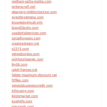
rajdhani-satta-matka.com
writerscraft.net
elearning-childprotection.com
wrestling4mena.com
knowledgeforall.info
brand2lastio.com
usadigitalservices.com
socialhoppers.com
creativedream.net
n2315.com
getwebonline.com
onlyfansheaven.com
lky08.com
ralph-fiennes.net
fielder-maximum-discount.net
fitfllex.com
genesisbusinesscredit.com
inforuang.com
kindsmarket.com
luvelylife.com
macramb.com