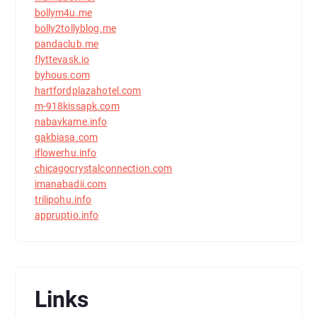
bollym4u.me
bolly2tollyblog.me
pandaclub.me
flyttevask.io
byhous.com
hartfordplazahotel.com
m-918kissapk.com
nabavkame.info
gakbiasa.com
iflowerhu.info
chicagocrystalconnection.com
imanabadii.com
trilipohu.info
appruptio.info
Links