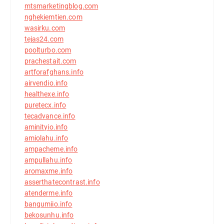
mtsmarketingblog.com
nghekiemtien.com
wasirku.com
tejas24.com
poolturbo.com
prachestait.com
artforafghans.info
airvendio.info
healthexe.info
puretecx.info
tecadvance.info
aminityio.info
amiolahu.info
ampacheme.info
ampullahu.info
aromaxme.info
asserthatecontrast.info
atenderme.info
bangumiio.info
bekosunhu.info