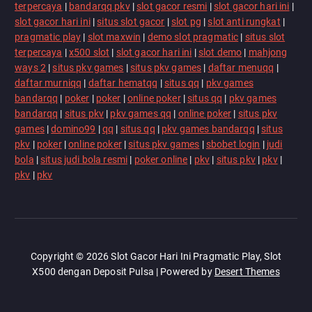
terpercaya
|
bandarqq pkv
|
slot gacor resmi
|
slot gacor hari ini
|
slot gacor hari ini
|
situs slot gacor
|
slot pg
|
slot anti rungkat
|
pragmatic play
|
slot maxwin
|
demo slot pragmatic
|
situs slot
terpercaya
|
x500 slot
|
slot gacor hari ini
|
slot demo
|
mahjong
ways 2
|
situs pkv games
|
situs pkv games
|
daftar menuqq
|
daftar murniqq
|
daftar hematqq
|
situs qq
|
pkv games
bandarqq
|
poker
|
poker
|
online poker
|
situs qq
|
pkv games
bandarqq
|
situs pkv
|
pkv games qq
|
online poker
|
situs pkv
games
|
domino99
|
qq
|
situs qq
|
pkv games bandarqq
|
situs
pkv
|
poker
|
online poker
|
situs pkv games
|
sbobet login
|
judi
bola
|
situs judi bola resmi
|
poker online
|
pkv
|
situs pkv
|
pkv
|
pkv
|
pkv
Copyright © 2026 Slot Gacor Hari Ini Pragmatic Play, Slot
X500 dengan Deposit Pulsa | Powered by
Desert Themes