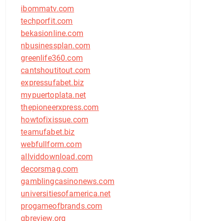
ibommatv.com
techporfit.com
bekasionline.com
nbusinessplan.com
greenlife360.com
cantshoutitout.com
expressufabet.biz
mypuertoplata.net
thepioneerxpress.com
howtofixissue.com
teamufabet.biz
webfullform.com
allviddownload.com
decorsmag.com
gamblingcasinonews.com
universitiesofamerica.net
progameofbrands.com
qbreview.org