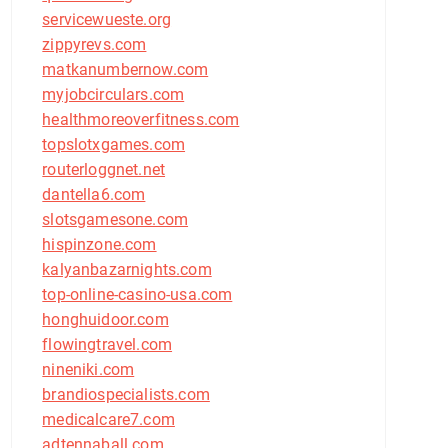
servicewueste.org
zippyrevs.com
matkanumbernow.com
myjobcirculars.com
healthmoreoverfitness.com
topslotxgames.com
routerloggnet.net
dantella6.com
slotsgamesone.com
hispinzone.com
kalyanbazarnights.com
top-online-casino-usa.com
honghuidoor.com
flowingtravel.com
nineniki.com
brandiospecialists.com
medicalcare7.com
adtennaball.com