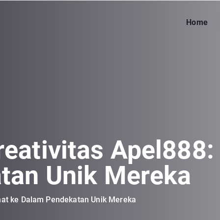
Home
. Slot gacor ini menawarkan peluang besar untuk meraih kemenangan maksimal.
ativitas Apel888: 
tan Unik Mereka
hat ke Dalam Pendekatan Unik Mereka