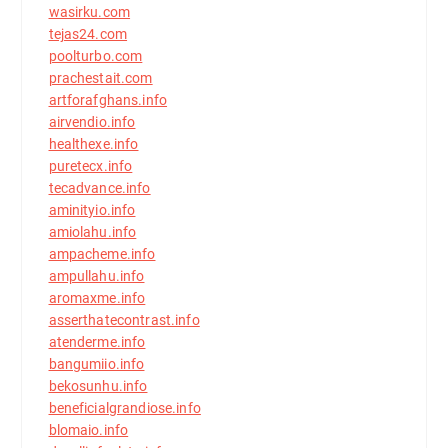
wasirku.com
tejas24.com
poolturbo.com
prachestait.com
artforafghans.info
airvendio.info
healthexe.info
puretecx.info
tecadvance.info
aminityio.info
amiolahu.info
ampacheme.info
ampullahu.info
aromaxme.info
asserthatecontrast.info
atenderme.info
bangumiio.info
bekosunhu.info
beneficialgrandiose.info
blomaio.info