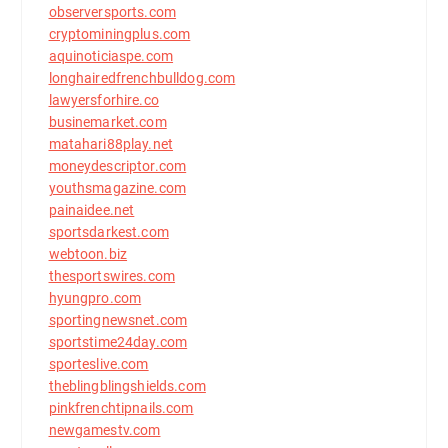
observersports.com
cryptominingplus.com
aquinoticiaspe.com
longhairedfrenchbulldog.com
lawyersforhire.co
businemarket.com
matahari88play.net
moneydescriptor.com
youthsmagazine.com
painaidee.net
sportsdarkest.com
webtoon.biz
thesportswires.com
hyungpro.com
sportingnewsnet.com
sportstime24day.com
sporteslive.com
theblingblingshields.com
pinkfrenchtipnails.com
newgamestv.com