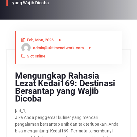
yang Wajib Dicoba
Feb, Mon, 2026
admin@uktimenetwork.com
Slot online
Mengungkap Rahasia
Lezat Kedai169: Destinasi
Bersantap yang Wajib
Dicoba
[ad_1]
Jika Anda penggemar kuliner yang mencari
pengalaman bersantap unik dan tak terlupakan, Anda
bisa mengunjungi Kedai169. Permata tersembunyi