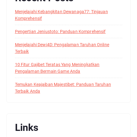
Menjelajahi Kebangkitan Dewanaga77: Tinjauan
Komprehensif
Pengertian Jeniustoto: Panduan Komprehensif
Menjelajahi Dewi4D: Pengalaman Taruhan Online
Terbaik
10 Fitur Gajibet Teratas Yang Meningkatkan
Pengalaman Bermain Game Anda
Temukan Keajaiban Majestibet: Panduan Taruhan
Terbaik Anda
Links