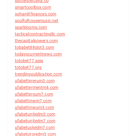
slotterpercaya.co
smartcoolbox.com
sohanjitfinances.com
soulfulhousemusic.net
sparklooms.com
tacticalcontractingllc.com
thecapitalpowers.com
tobabet88slot3.com
todayscurrentnews.com
totobet77.asia
totobet77.org
trendingpublication.com
ufabettererum3.com
ufabettermentm4.com
ufabettersum7.com
ufabettinwm7.com
ufabettinwum3.com
ufabetunitedm3.com
ufabetunitedm7.com
ufabetuskedm7.com
ufabetutoredm3.com