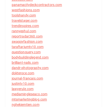
panamacitydeckcontractors.com
westfashions.com
toolshandy.com
travelstager.com
trendinspires.com
rannyephul.com
reportradar360.com
swaggyfashion.com
taraftariumtv10.com
questionquery.com
bodybuildinglegend.com
brilliant-nails.com
dandr-photography.com
dokteroce.com
journal-francais.com
justintv10.com
lawyerule.com
mediamingleseaco.com
mtsmarketingblog.com
nghekiemtien.com