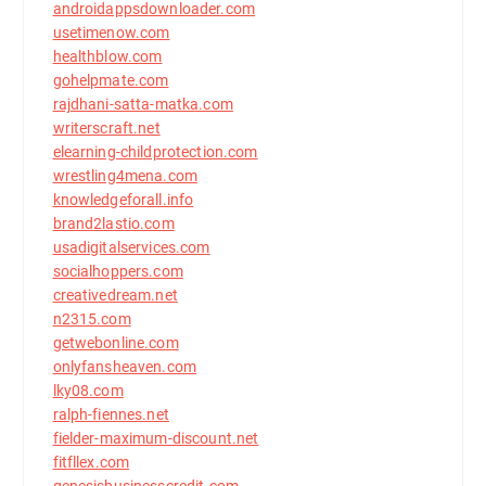
androidappsdownloader.com
usetimenow.com
healthblow.com
gohelpmate.com
rajdhani-satta-matka.com
writerscraft.net
elearning-childprotection.com
wrestling4mena.com
knowledgeforall.info
brand2lastio.com
usadigitalservices.com
socialhoppers.com
creativedream.net
n2315.com
getwebonline.com
onlyfansheaven.com
lky08.com
ralph-fiennes.net
fielder-maximum-discount.net
fitfllex.com
genesisbusinesscredit.com