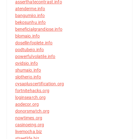
asserthatecontrast.info
atenderme.info
bangumiio.info
bekosunhu.info
beneficialgrandiose.info
blomaio.info
dosellinfoplete.info
podtubeio.info
powerfulvolatile.info
qvidsio.info
shumaio.info
slotherio.info
cysapluscertification.org
fortnitehacks.org
loginsearch.org
aodecor.org
donorsmatch.org
nowtimes.org
casinoeing.org
livemocha.biz
streetlife.biz