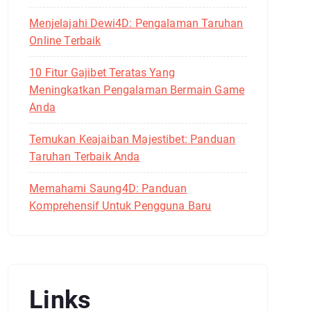
Menjelajahi Dewi4D: Pengalaman Taruhan
Online Terbaik
10 Fitur Gajibet Teratas Yang
Meningkatkan Pengalaman Bermain Game
Anda
Temukan Keajaiban Majestibet: Panduan
Taruhan Terbaik Anda
Memahami Saung4D: Panduan
Komprehensif Untuk Pengguna Baru
Links