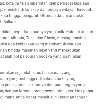
ad, kota ini telah diperintah oleh berbagai kerajaan
ak mereka di lanskap dan budaya wilayah tersebut.
 kota hingga pengaruh Ottoman dalam arsitektur,
h Balkan.
adalah perpaduan budaya yang unik. Kota ini adalah
rang Albania, Turki, dan Slavia, masing -masing
radisi dan kebiasaan yang membentuk warisan
 tarian hingga masakan lezat yang memadukan
 adalah pot peleburan budaya yang pasti akan
emukan sejumlah situs bersejarah yang
kuno yang bertengger di sebuah bukit yang
n pedesaan di sekitarnya dan pandangan yang
a, dengan lorong -lorong sempit dan kios -kios pasar
s di mana Anda dapat menelusuri kerajinan tangan
l.