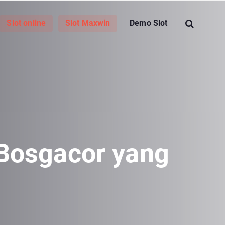
Slot online
Slot Maxwin
Demo Slot
Bosgacor yang