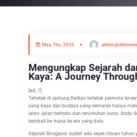
May, Thu, 2025
admin@uktimen
Mengungkap Sejarah da
Kaya: A Journey Throug
[ad_1]
Terletak di jantung Balkan terletak permata ters
yang kaya dan budaya yang semarak hanya menu
jalan -jalan berbatu dan reruntuhan kuno, Anda t
kembali ke masa ke era yang dulu.
Sejarah Bosgacor sudah ada sejak ribuan tahun 