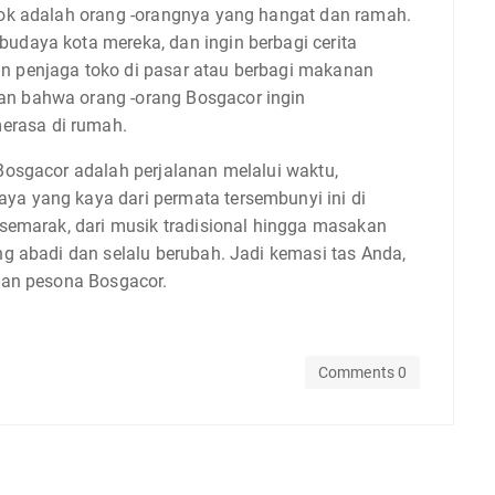
lok adalah orang -orangnya yang hangat dan ramah.
daya kota mereka, dan ingin berbagi cerita
 penjaga toko di pasar atau berbagi makanan
n bahwa orang -orang Bosgacor ingin
rasa di rumah.
Bosgacor adalah perjalanan melalui waktu,
a yang kaya dari permata tersembunyi ini di
 semarak, dari musik tradisional hingga masakan
g abadi dan selalu berubah. Jadi kemasi tas Anda,
dan pesona Bosgacor.
Comments 0