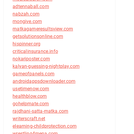
adtennaball.com
nabzah.com
mongive.com
matkagameresultsview.com
getsolutionsonline.com
hispinner.org
criticalinsurance.info
nokariposter.com
kalyan-guessing-nightplay.com
gameofpanels.com
androidappsdownloader.com
usetimenow.com
healthblow.com
gohelpmate.com
rajdhani-satta-matka.com
writerscraft.net
elearning-childprotection.com
wrestling4mena.com