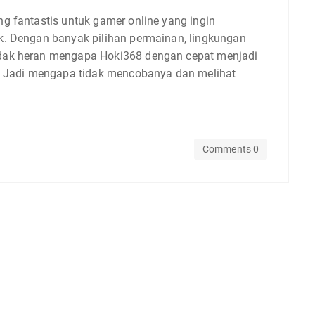
g fantastis untuk gamer online yang ingin
k. Dengan banyak pilihan permainan, lingkungan
idak heran mengapa Hoki368 dengan cepat menjadi
a. Jadi mengapa tidak mencobanya dan melihat
Comments 0