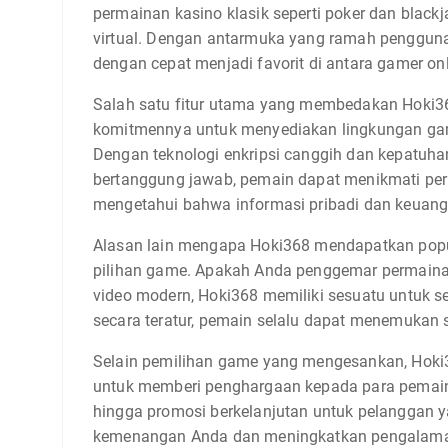
permainan kasino klasik seperti poker dan black
virtual. Dengan antarmuka yang ramah penggun
dengan cepat menjadi favorit di antara gamer onl
Salah satu fitur utama yang membedakan Hoki36
komitmennya untuk menyediakan lingkungan ga
Dengan teknologi enkripsi canggih dan kepatuha
bertanggung jawab, pemain dapat menikmati per
mengetahui bahwa informasi pribadi dan keuang
Alasan lain mengapa Hoki368 mendapatkan popul
pilihan game. Apakah Anda penggemar permainan 
video modern, Hoki368 memiliki sesuatu untuk
secara teratur, pemain selalu dapat menemukan 
Selain pemilihan game yang mengesankan, Hoki
untuk memberi penghargaan kepada para pemain
hingga promosi berkelanjutan untuk pelanggan 
kemenangan Anda dan meningkatkan pengalama