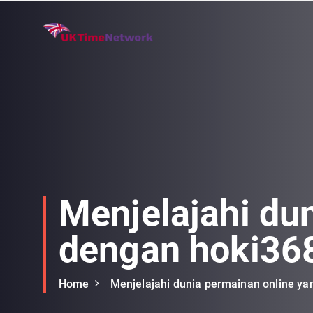
S
k
i
Akses slot X500 dari Pragmatic Play hari ini dengan deposit pulsa
p
t
o
c
o
n
t
e
Menjelajahi du
n
t
dengan hoki36
Home
Menjelajahi dunia permainan online y