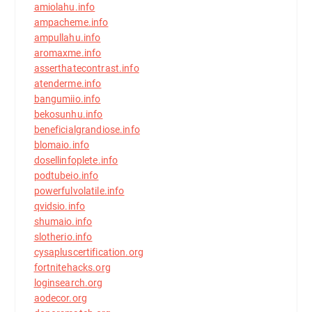
amiolahu.info
ampacheme.info
ampullahu.info
aromaxme.info
asserthatecontrast.info
atenderme.info
bangumiio.info
bekosunhu.info
beneficialgrandiose.info
blomaio.info
dosellinfoplete.info
podtubeio.info
powerfulvolatile.info
qvidsio.info
shumaio.info
slotherio.info
cysapluscertification.org
fortnitehacks.org
loginsearch.org
aodecor.org