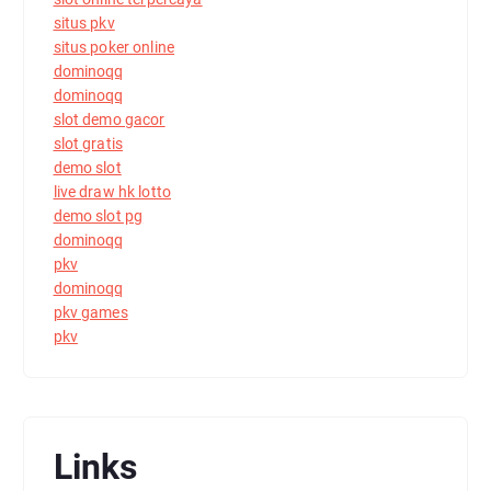
situs pkv
situs poker online
dominoqq
dominoqq
slot demo gacor
slot gratis
demo slot
live draw hk lotto
demo slot pg
dominoqq
pkv
dominoqq
pkv games
pkv
Links