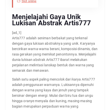
Slot online
Menjelajahi Gaya Unik
Lukisan Abstrak Artis777
[ad_1]
Artis777 adalah seniman berbakat yang terkenal
dengan gaya lukisan abstraknya yang unik. Karyanya
bercirikan warna-warna berani, komposisi dinamis, dan
rasa gerakan yang memikat penontonnya. Menjelajahi
dunia lukisan abstrak Artis777 ibarat melakukan
perjalanan melintasi lanskap bentuk dan warna yang
semarak dan menawan.
Salah satu aspek paling mencolok dari karya Artis777
adalah penggunaan warnanya. Lukisannya dipenuhi
dengan warna yang kaya dan jenuh yang tampak
bersinar dengan energi. Mulai dari biru tua dan ungu
hingga oranye menyala dan kuning, masing-masing
bagian merupakan perpaduan warna yang