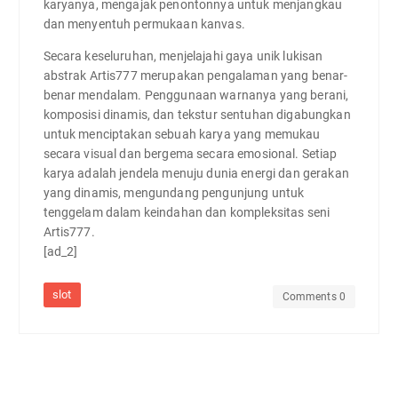
karyanya, mengajak penontonnya untuk menjangkau
dan menyentuh permukaan kanvas.
Secara keseluruhan, menjelajahi gaya unik lukisan
abstrak Artis777 merupakan pengalaman yang benar-
benar mendalam. Penggunaan warnanya yang berani,
komposisi dinamis, dan tekstur sentuhan digabungkan
untuk menciptakan sebuah karya yang memukau
secara visual dan bergema secara emosional. Setiap
karya adalah jendela menuju dunia energi dan gerakan
yang dinamis, mengundang pengunjung untuk
tenggelam dalam keindahan dan kompleksitas seni
Artis777.
[ad_2]
slot
Comments 0