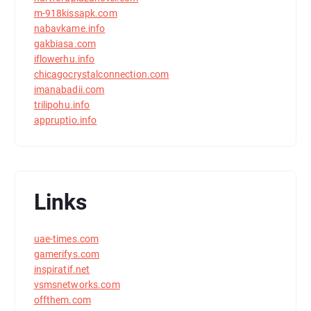
m-918kissapk.com
nabavkame.info
gakbiasa.com
iflowerhu.info
chicagocrystalconnection.com
imanabadii.com
trilipohu.info
appruptio.info
Links
uae-times.com
gamerifys.com
inspiratif.net
vsmsnetworks.com
offthem.com