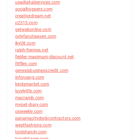
usadigitalservices.com
socialhoppers.com
creativedream.net
n2315.com
getwebonline.com
onlyfansheaven.com
lky08.com
ralph-fiennes.net
fielder-maximum-discount.net
fitfllex.com
genesisbusinesscredit.com
inforuang.com
kindsmarket.com
luvelylife.com
macramb.com
mypet-diary.com
oxweekly.com
panamacitydeckcontractors.com
westfashions.com
toolshandy.com
travelstager.com