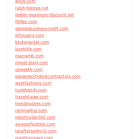
lky08.com
ralph-fiennes.net
fielder-maximum-discount.net
fitfllex.com
genesisbusinesscredit.com
inforuang.com
kindsmarket.com
luvelylife.com
macramb.com
mypet-diary.com
oxweekly.com
panamacitydeckcontractors.com
westfashions.com
toolshandy.com
travelstager.com
trendinspires.com
rannyephul.com
reportradar360.com
swaggyfashion.com
taraftariumtv10.com
questionquery.com