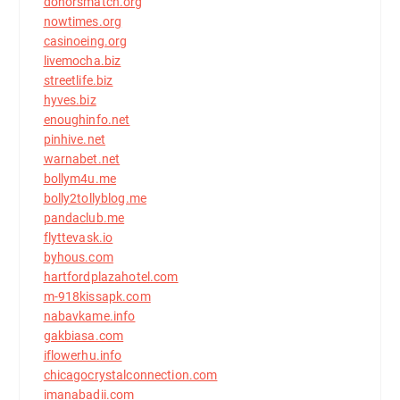
donorsmatch.org
nowtimes.org
casinoeing.org
livemocha.biz
streetlife.biz
hyves.biz
enoughinfo.net
pinhive.net
warnabet.net
bollym4u.me
bolly2tollyblog.me
pandaclub.me
flyttevask.io
byhous.com
hartfordplazahotel.com
m-918kissapk.com
nabavkame.info
gakbiasa.com
iflowerhu.info
chicagocrystalconnection.com
imanabadii.com