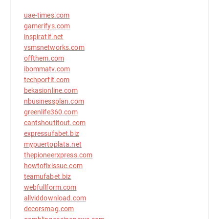
uae-times.com
gamerifys.com
inspiratif.net
vsmsnetworks.com
offthem.com
ibommatv.com
techporfit.com
bekasionline.com
nbusinessplan.com
greenlife360.com
cantshoutitout.com
expressufabet.biz
mypuertoplata.net
thepioneerxpress.com
howtofixissue.com
teamufabet.biz
webfullform.com
allviddownload.com
decorsmag.com