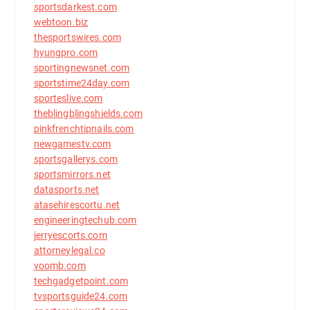
sportsdarkest.com
webtoon.biz
thesportswires.com
hyungpro.com
sportingnewsnet.com
sportstime24day.com
sporteslive.com
theblingblingshields.com
pinkfrenchtipnails.com
newgamestv.com
sportsgallerys.com
sportsmirrors.net
datasports.net
atasehirescortu.net
engineeringtechub.com
jerryescorts.com
attorneylegal.co
voomb.com
techgadgetpoint.com
tvsportsguide24.com