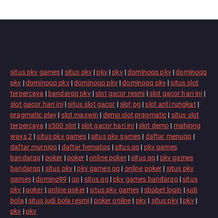
situs pkv games
|
situs pkv
|
pkv
|
pkv
|
dominoqq pkv
|
dominoqq
pkv
|
dominoqq pkv
|
dominoqq pkv
|
dominoqq pkv
|
situs slot
terpercaya
|
bandarqq pkv
|
slot gacor resmi
|
slot gacor hari ini
|
slot gacor hari ini
|
situs slot gacor
|
slot pg
|
slot anti rungkat
|
pragmatic play
|
slot maxwin
|
demo slot pragmatic
|
situs slot
terpercaya
|
x500 slot
|
slot gacor hari ini
|
slot demo
|
mahjong
ways 2
|
situs pkv games
|
situs pkv games
|
daftar menuqq
|
daftar murniqq
|
daftar hematqq
|
situs qq
|
pkv games
bandarqq
|
poker
|
poker
|
online poker
|
situs qq
|
pkv games
bandarqq
|
situs pkv
|
pkv games qq
|
online poker
|
situs pkv
games
|
domino99
|
qq
|
situs qq
|
pkv games bandarqq
|
situs
pkv
|
poker
|
online poker
|
situs pkv games
|
sbobet login
|
judi
bola
|
situs judi bola resmi
|
poker online
|
pkv
|
situs pkv
|
pkv
|
pkv
|
pkv