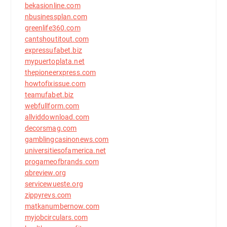
bekasionline.com
nbusinessplan.com
greenlife360.com
cantshoutitout.com
expressufabet.biz
mypuertoplata.net
thepioneerxpress.com
howtofixissue.com
teamufabet.biz
webfullform.com
allviddownload.com
decorsmag.com
gamblingcasinonews.com
universitiesofamerica.net
progameofbrands.com
qbreview.org
servicewueste.org
zippyrevs.com
matkanumbernow.com
myjobcirculars.com