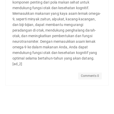
komponen penting dari pola makan sehat untuk
mendukung fungsi otak dan kesehatan kognitif.
Memasukkan makanan yang kaya asam lemak omega-
9, seperti minyak zaitun, alpukat, kacang-kacangan,
dan biji-bijian, dapat membantu mengurangi
peradangan di otak, mendukung penghalang darah-
otak, dan meningkatkan pembentukan dan fungsi
neurotransmiter. Dengan memasukkan asam lemak
omega-9 ke dalam makanan Anda, Anda dapat
mendukung fungsi otak dan kesehatan kognitif yang
optimal selama bertahun-tahun yang akan datang.
[ad_2]
Comments 0