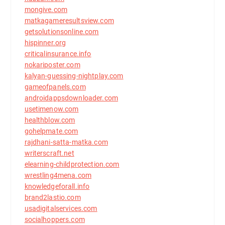
mongive.com
matkagameresultsview.com
getsolutionsonline.com
hispinner.org
criticalinsurance.info
nokariposter.com
kalyan-guessing-nightplay.com
gameofpanels.com
androidappsdownloader.com
usetimenow.com
healthblow.com
gohelpmate.com
rajdhani-satta-matka.com
writerscraft.net
elearning-childprotection.com
wrestling4mena.com
knowledgeforall.info
brand2lastio.com
usadigitalservices.com
socialhoppers.com