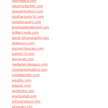
rannyephul.com
reportradar360.com
swaggyfashion.com
taraftariumtv10.com
questionquery.com
bodybuildinglegend.com
brilliant-nails.com
dandr-photography.com
dokteroce.com
journal-francais.com
justintv10.com
lawyerule.com
mediamingleseaco.com
mtsmarketingblog.com
nghekiemtien.com
wasirku.com
tejas24.com
poolturbo.com
prachestait.com
artforafghans.info
airvendio.info