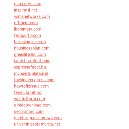
gamerifys.com
inspiratif.net
vsmsnetworks.com
offthem.com
ibommatv.com
techporfit.com
bekasionline.com
nbusinessplan.com
greenlife360.com
cantshoutitout.com
expressufabet.biz
mypuertoplata.net
thepioneerxpress.com
howtofixissue.com
teamufabet.biz
webfullform.com
allviddownload.com
decorsmag.com
gamblingcasinonews.com
universitiesofamerica.net