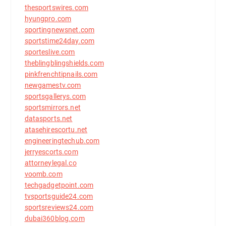
thesportswires.com
hyungpro.com
sportingnewsnet.com
sportstime24day.com
sporteslive.com
theblingblingshields.com
pinkfrenchtipnails.com
newgamestv.com
sportsgallerys.com
sportsmirrors.net
datasports.net
atasehirescortu.net
engineeringtechub.com
jerryescorts.com
attorneylegal.co
voomb.com
techgadgetpoint.com
tvsportsguide24.com
sportsreviews24.com
dubai360blog.com