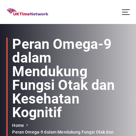
S
k
i
Akses slot X500 dari Pragmatic Play hari ini dengan deposit pulsa. Slot gacor ini
p
menawarkan peluang besar untuk meraih kemenangan maksimal.
t
o
Peran Omega-9
c
o
dalam
n
t
Mendukung
e
n
Fungsi Otak dan
t
Kesehatan
Kognitif
Home
Peran Omega-9 dalam Mendukung Fungsi Otak dan