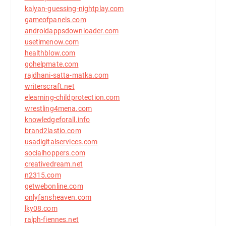
kalyan-guessing-nightplay.com
gameofpanels.com
androidappsdownloader.com
usetimenow.com
healthblow.com
gohelpmate.com
rajdhani-satta-matka.com
writerscraft.net
elearning-childprotection.com
wrestling4mena.com
knowledgeforall.info
brand2lastio.com
usadigitalservices.com
socialhoppers.com
creativedream.net
n2315.com
getwebonline.com
onlyfansheaven.com
lky08.com
ralph-fiennes.net