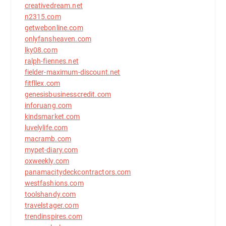
creativedream.net
n2315.com
getwebonline.com
onlyfansheaven.com
lky08.com
ralph-fiennes.net
fielder-maximum-discount.net
fitfllex.com
genesisbusinesscredit.com
inforuang.com
kindsmarket.com
luvelylife.com
macramb.com
mypet-diary.com
oxweekly.com
panamacitydeckcontractors.com
westfashions.com
toolshandy.com
travelstager.com
trendinspires.com