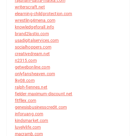
rajdhani-satta-matka.com
writerscraft.net
elearning-childprotection.com
wrestling4mena.com
knowledgeforall.info
brand2lastio.com
usadigitalservices.com
socialhoppers.com
creativedream.net
n2315.com
getwebonline.com
onlyfansheaven.com
lky08.com
ralph-fiennes.net
fielder-maximum-discount.net
fitfllex.com
genesisbusinesscredit.com
inforuang.com
kindsmarket.com
luvelylife.com
macramb.com