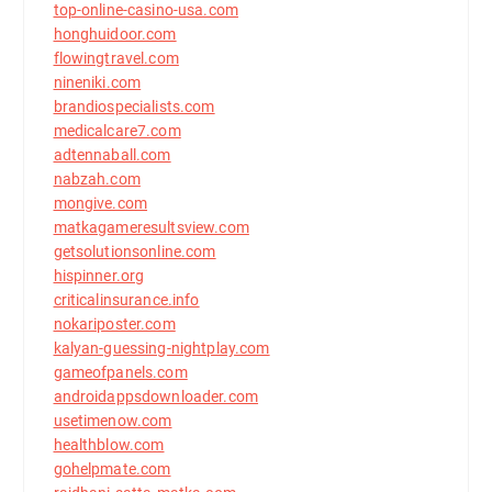
top-online-casino-usa.com
honghuidoor.com
flowingtravel.com
nineniki.com
brandiospecialists.com
medicalcare7.com
adtennaball.com
nabzah.com
mongive.com
matkagameresultsview.com
getsolutionsonline.com
hispinner.org
criticalinsurance.info
nokariposter.com
kalyan-guessing-nightplay.com
gameofpanels.com
androidappsdownloader.com
usetimenow.com
healthblow.com
gohelpmate.com