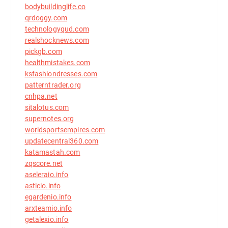
bodybuildinglife.co
qrdoggy.com
technologygud.com
realshocknews.com
pickgb.com
healthmistakes.com
ksfashiondresses.com
patterntrader.org
cnhpa.net
sitalotus.com
supernotes.org
worldsportsempires.com
updatecentral360.com
katamastah.com
zqscore.net
aseleraio.info
asticio.info
egardenio.info
arxteamio.info
getalexio.info