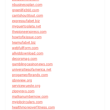
nbusinessplan.com
greenlife360.com
cantshoutitout.com
expressufabet.biz
mypuertoplata.net
thepioneerxpress.com
howtofixissue.com
teamufabet.biz
webfullform.com
allviddownload.com
decorsmag.com
gamblingcasinonews.com
universitiesofamerica.net
progameofbrands.com
qbreview.org
servicewueste.org
zippyrevs.com
matkanumbernow.com
myjobcirculars.com
healthmoreoverfitness.com