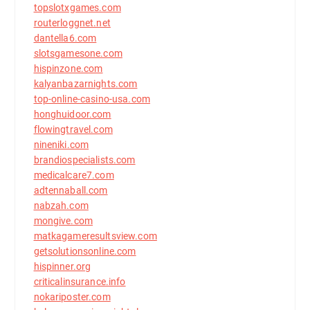
topslotxgames.com
routerloggnet.net
dantella6.com
slotsgamesone.com
hispinzone.com
kalyanbazarnights.com
top-online-casino-usa.com
honghuidoor.com
flowingtravel.com
nineniki.com
brandiospecialists.com
medicalcare7.com
adtennaball.com
nabzah.com
mongive.com
matkagameresultsview.com
getsolutionsonline.com
hispinner.org
criticalinsurance.info
nokariposter.com