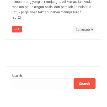
semua orang yang berkunjung. Jadi kemasi tas Anda,
rasakan petualangan Anda, dan pergilah ke Pulaujudi
untuk perjalanan tak terlupakan menuju surga.
[ad_2]
slot
Comments 0
Search
Search