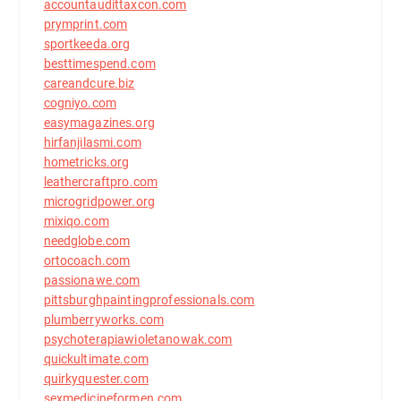
accountaudittaxcon.com
prymprint.com
sportkeeda.org
besttimespend.com
careandcure.biz
cogniyo.com
easymagazines.org
hirfanjilasmi.com
hometricks.org
leathercraftpro.com
microgridpower.org
mixiqo.com
needglobe.com
ortocoach.com
passionawe.com
pittsburghpaintingprofessionals.com
plumberryworks.com
psychoterapiawioletanowak.com
quickultimate.com
quirkyquester.com
sexmedicineformen.com