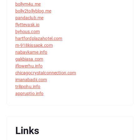
bollym4u.me
bolly2tollyblog.me
pandaclub.me
flyttevask.io
byhous.com
hartfordplazahotel.com
m-918kissapk.com
nabavkame.info
gakbiasa.com
iflowerhu.info
chicagocrystalconnection.com
imanabadii.com
trilipohu.info
appruptio.info
Links