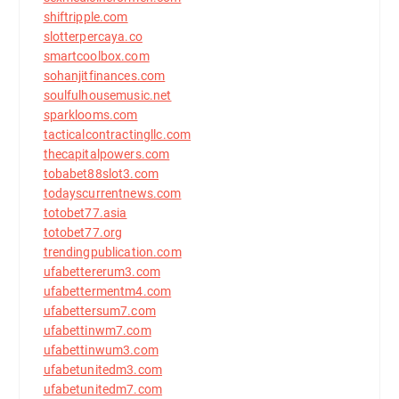
shiftripple.com
slotterpercaya.co
smartcoolbox.com
sohanjitfinances.com
soulfulhousemusic.net
sparklooms.com
tacticalcontractingllc.com
thecapitalpowers.com
tobabet88slot3.com
todayscurrentnews.com
totobet77.asia
totobet77.org
trendingpublication.com
ufabettererum3.com
ufabettermentm4.com
ufabettersum7.com
ufabettinwm7.com
ufabettinwum3.com
ufabetunitedm3.com
ufabetunitedm7.com