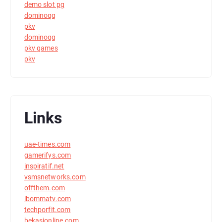
demo slot pg
dominoqq
pkv
dominoqq
pkv games
pkv
Links
uae-times.com
gamerifys.com
inspiratif.net
vsmsnetworks.com
offthem.com
ibommatv.com
techporfit.com
bekasionline.com