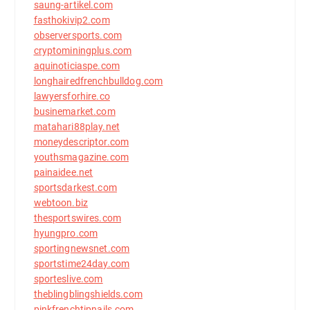
saung-artikel.com
fasthokivip2.com
observersports.com
cryptominingplus.com
aquinoticiaspe.com
longhairedfrenchbulldog.com
lawyersforhire.co
businemarket.com
matahari88play.net
moneydescriptor.com
youthsmagazine.com
painaidee.net
sportsdarkest.com
webtoon.biz
thesportswires.com
hyungpro.com
sportingnewsnet.com
sportstime24day.com
sporteslive.com
theblingblingshields.com
pinkfrenchtipnails.com