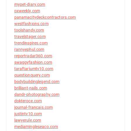
mypet-diary.com
oxweekly.com
panamacitydeckcontractors.com
westfashions.com
toolshandy.com
travelstager.com
trendinspires.com
rannyephul.com
reportradar360.com
swaggyfashion.com
taraftariumtv10.com
questionquery.com
bodybuildinglegend.com
brilliant-nails.com
dandr-photography.com
dokteroce.com
journal-francais.com
justintv10.com
lawyerule.com
mediamingleseaco.com