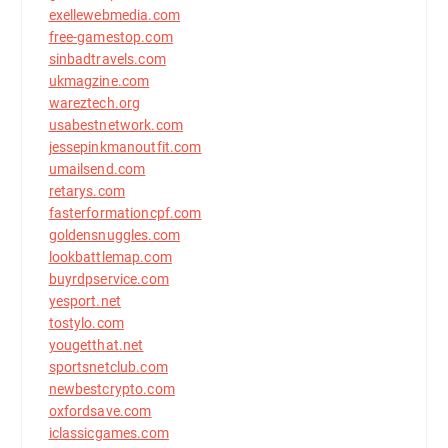
exellewebmedia.com
free-gamestop.com
sinbadtravels.com
ukmagzine.com
wareztech.org
usabestnetwork.com
jessepinkmanoutfit.com
umailsend.com
retarys.com
fasterformationcpf.com
goldensnuggles.com
lookbattlemap.com
buyrdpservice.com
yesport.net
tostylo.com
yougetthat.net
sportsnetclub.com
newbestcrypto.com
oxfordsave.com
iclassicgames.com