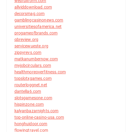
webfullform.com
allviddownload.com
decorsmag.com
gamblingcasinonews.com
universitiesofamerica.net
progameofbrands.com
qbreview.org
servicewueste.org
zippyrevs.com
matkanumbernow.com
myjobcirculars.com
healthmoreoverfitness.com
topslotxgames.com
routerloggnet.net
dantella6.com
slotsgamesone.com
hispinzone.com
kalyanbazarnights.com
top-online-casino-usa.com
honghuidoor.com
flowingtravel.com