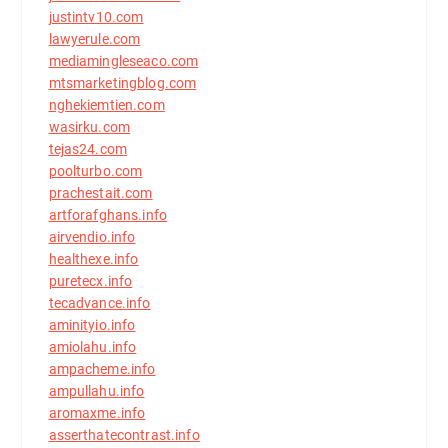
justintv10.com
lawyerule.com
mediamingleseaco.com
mtsmarketingblog.com
nghekiemtien.com
wasirku.com
tejas24.com
poolturbo.com
prachestait.com
artforafghans.info
airvendio.info
healthexe.info
puretecx.info
tecadvance.info
aminityio.info
amiolahu.info
ampacheme.info
ampullahu.info
aromaxme.info
asserthatecontrast.info