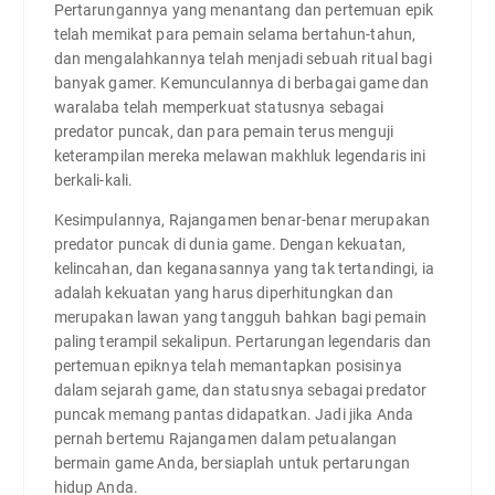
Pertarungannya yang menantang dan pertemuan epik
telah memikat para pemain selama bertahun-tahun,
dan mengalahkannya telah menjadi sebuah ritual bagi
banyak gamer. Kemunculannya di berbagai game dan
waralaba telah memperkuat statusnya sebagai
predator puncak, dan para pemain terus menguji
keterampilan mereka melawan makhluk legendaris ini
berkali-kali.
Kesimpulannya, Rajangamen benar-benar merupakan
predator puncak di dunia game. Dengan kekuatan,
kelincahan, dan keganasannya yang tak tertandingi, ia
adalah kekuatan yang harus diperhitungkan dan
merupakan lawan yang tangguh bahkan bagi pemain
paling terampil sekalipun. Pertarungan legendaris dan
pertemuan epiknya telah memantapkan posisinya
dalam sejarah game, dan statusnya sebagai predator
puncak memang pantas didapatkan. Jadi jika Anda
pernah bertemu Rajangamen dalam petualangan
bermain game Anda, bersiaplah untuk pertarungan
hidup Anda.