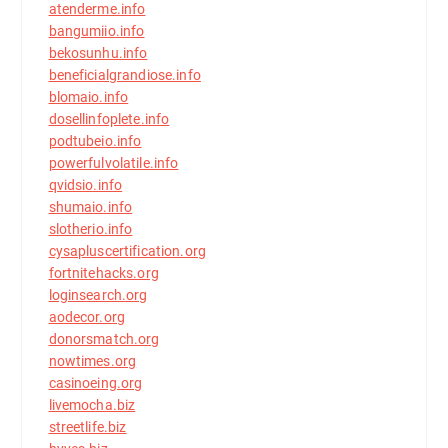
atenderme.info
bangumiio.info
bekosunhu.info
beneficialgrandiose.info
blomaio.info
dosellinfoplete.info
podtubeio.info
powerfulvolatile.info
qvidsio.info
shumaio.info
slotherio.info
cysapluscertification.org
fortnitehacks.org
loginsearch.org
aodecor.org
donorsmatch.org
nowtimes.org
casinoeing.org
livemocha.biz
streetlife.biz