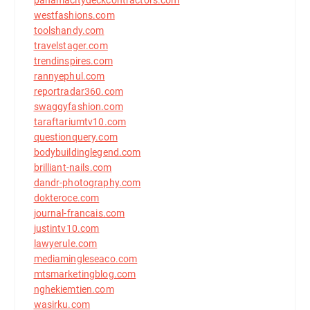
panamacitydeckcontractors.com
westfashions.com
toolshandy.com
travelstager.com
trendinspires.com
rannyephul.com
reportradar360.com
swaggyfashion.com
taraftariumtv10.com
questionquery.com
bodybuildinglegend.com
brilliant-nails.com
dandr-photography.com
dokteroce.com
journal-francais.com
justintv10.com
lawyerule.com
mediamingleseaco.com
mtsmarketingblog.com
nghekiemtien.com
wasirku.com