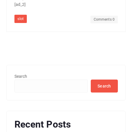
[ad_2]
slot
Comments 0
Search
Search
Recent Posts