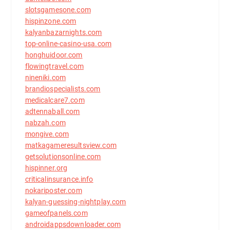
slotsgamesone.com
hispinzone.com
kalyanbazarnights.com
top-online-casino-usa.com
honghuidoor.com
flowingtravel.com
nineniki.com
brandiospecialists.com
medicalcare7.com
adtennaball.com
nabzah.com
mongive.com
matkagameresultsview.com
getsolutionsonline.com
hispinner.org
criticalinsurance.info
nokariposter.com
kalyan-guessing-nightplay.com
gameofpanels.com
androidappsdownloader.com