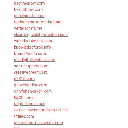
usetimenow.com
healthblow.com
gohelpmate.com
rajdhani-satta-matka.com
writerscraft.net
elearning-childprotection.com
wrestling4mena.com
knowledgeforall.info
brand2lastio.com
usadigitalservices.com
socialhoppers.com
creativedream.net
n2315.com
getwebonline.com
onlyfansheaven.com
lky08.com
ralph-fiennes.net
fielder-maximum-discount.net
fitfllex.com
genesisbusinesscredit.com