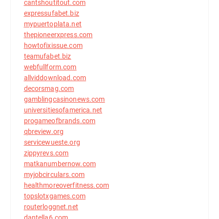
cantshoutitout.com
expressufabet.biz
mypuertoplata.net
thepioneerxpress.com
howtofixissue.com
teamufabet.biz
webfullform.com
allviddownload.com
decorsmag.com
gamblingcasinonews.com
universitiesofamerica.net
progameofbrands.com
qbreview.org
servicewueste.org
zippyrevs.com
matkanumbernow.com
myjobcirculars.com
healthmoreoverfitness.com
topslotxgames.com
routerloggnet.net
dantella6.com