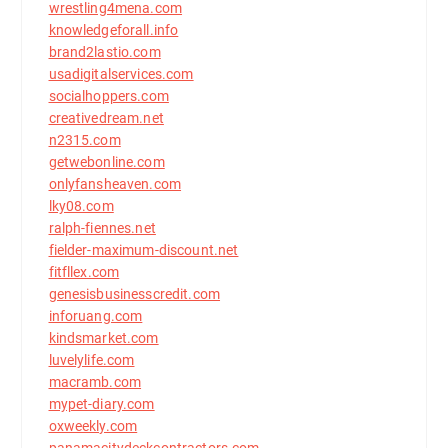
wrestling4mena.com
knowledgeforall.info
brand2lastio.com
usadigitalservices.com
socialhoppers.com
creativedream.net
n2315.com
getwebonline.com
onlyfansheaven.com
lky08.com
ralph-fiennes.net
fielder-maximum-discount.net
fitfllex.com
genesisbusinesscredit.com
inforuang.com
kindsmarket.com
luvelylife.com
macramb.com
mypet-diary.com
oxweekly.com