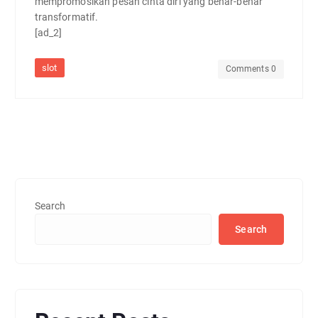
mempromosikan pesan cinta diri yang benar-benar
transformatif.
[ad_2]
slot
Comments 0
Search
Search