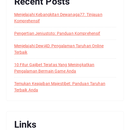
Recent Posts
Menjelajahi Kebangkitan Dewanaga77: Tinjauan
Komprehensif
Pengertian Jeniustoto: Panduan Komprehensif
Menjelajahi Dewi4D: Pengalaman Taruhan Online
Terbaik
10 Fitur Gajibet Teratas Yang Meningkatkan
Pengalaman Bermain Game Anda
Temukan Keajaiban Majestibet: Panduan Taruhan
Terbaik Anda
Links