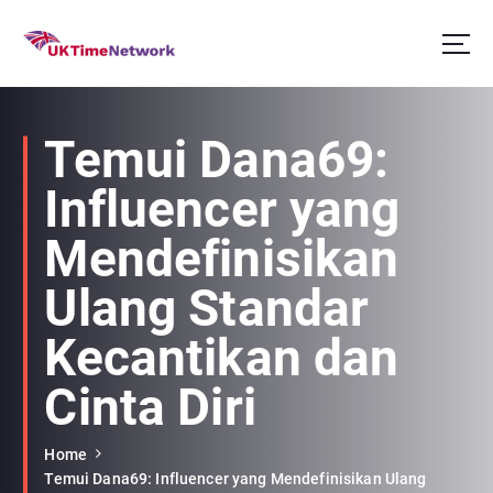
S
k
i
Akses slot X500 dari Pragmatic Play hari ini dengan deposit pulsa. Slot gacor ini
p
menawarkan peluang besar untuk meraih kemenangan maksimal.
t
o
Temui Dana69:
c
o
Influencer yang
n
t
Mendefinisikan
e
n
Ulang Standar
t
Kecantikan dan
Cinta Diri
Home
Temui Dana69: Influencer yang Mendefinisikan Ulang