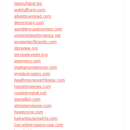
teamufabet.biz
webfullform.com
allviddownload.com
decorsmag.com
gamblingcasinonews.com
universitiesofamerica.net
progameofbrands.com
qbreview.org
servicewueste.org
zippyrevs.com
matkanumbernow.com
myjobcirculars.com
healthmoreoverfitness.com
topslotxgames.com
routerloggnet.net
dantella6.com
slotsgamesone.com
hispinzone.com
kalyanbazarnights.com
top-online-casino-usa.com