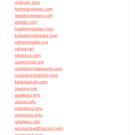
qrdoggy.com
technologygud.com
realshocknews.com
pickgb.com
healthmistakes.com
ksfashiondresses.com
patterntrader.org
cnhpa.net
sitalotus.com
supernotes.org
worldsportsempires.com
updatecentral360.com
katamastah.com
zqscore.net
aseleraio.info
asticio.info
egardenio.info
arxteamio.info
getalexio.info
accountaudittaxcon.com
prymprint.com