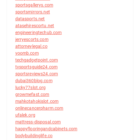
sportsgallerys.com
sportsmirrors.net
datasports.net
atasehirescortu.net
engineeringtechub.com
jerryescorts.com
attorneylegal.co
voomb.com
techgadgetpoint.com
tvsportsguide24.com
sportsreviews24.com
dubai360blog.com
lucky77slot.org
growmefast.com
mahkotahokislot.com
onlinecancerpharm.com
ufalek.org
mattress-disposal.com
happyflooringandcabinets.com
bodybuildinglife.co