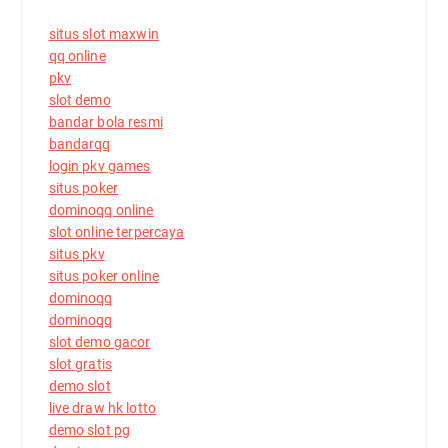
situs slot maxwin
qq online
pkv
slot demo
bandar bola resmi
bandarqq
login pkv games
situs poker
dominoqq online
slot online terpercaya
situs pkv
situs poker online
dominoqq
dominoqq
slot demo gacor
slot gratis
demo slot
live draw hk lotto
demo slot pg