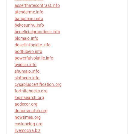
asserthatecontrast.info
atenderme.info
bangumiio.info
bekosunhu.info
beneficialgrandiose.info
blomaio.info
dosellinfoplete.info
podtubeio.info
powerfulvolatile.info
qvidsio.info
shumaio.info
slotherio.info
cysapluscertification.org
fortnitehacks.org
loginsearch.org
aodecor.org
donorsmatch.org
nowtimes.org
casinoeing.org
livemocha.biz