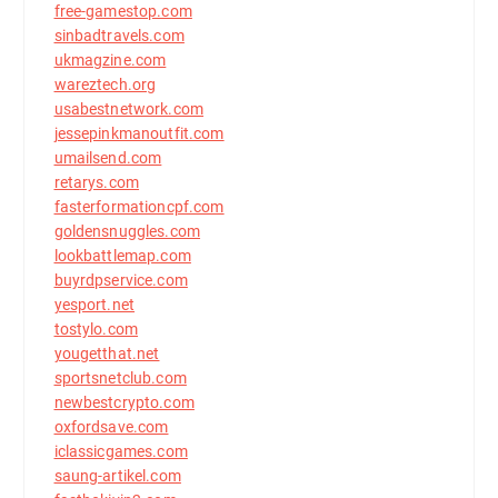
free-gamestop.com
sinbadtravels.com
ukmagzine.com
wareztech.org
usabestnetwork.com
jessepinkmanoutfit.com
umailsend.com
retarys.com
fasterformationcpf.com
goldensnuggles.com
lookbattlemap.com
buyrdpservice.com
yesport.net
tostylo.com
yougetthat.net
sportsnetclub.com
newbestcrypto.com
oxfordsave.com
iclassicgames.com
saung-artikel.com