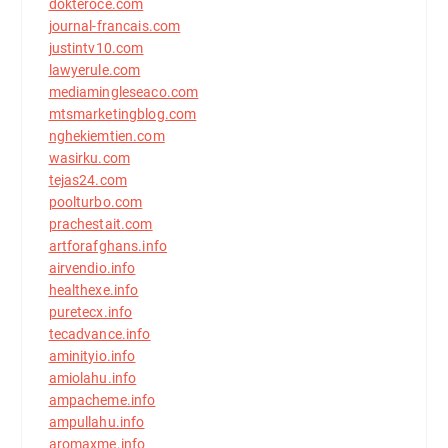
dokteroce.com
journal-francais.com
justintv10.com
lawyerule.com
mediamingleseaco.com
mtsmarketingblog.com
nghekiemtien.com
wasirku.com
tejas24.com
poolturbo.com
prachestait.com
artforafghans.info
airvendio.info
healthexe.info
puretecx.info
tecadvance.info
aminityio.info
amiolahu.info
ampacheme.info
ampullahu.info
aromaxme.info