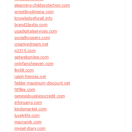
elearning-childprotection.com
wrestling4mena.com
knowledgeforall.info
brand2lastio.com
usadigitalservices.com
socialhoppers.com
creativedream.net
n2315.com
getwebonline.com
onlyfansheaven.com
lky08.com
ralph-fiennes.net
fielder-maximum-discount.net
fitfllex.com
genesisbusinesscredit.com
inforuang.com
kindsmarket.com
luvelylife.com
macramb.com
mypet-diary.com