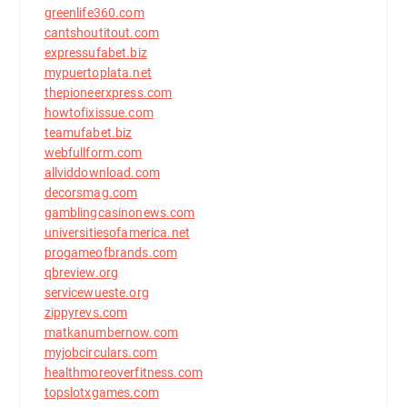
greenlife360.com
cantshoutitout.com
expressufabet.biz
mypuertoplata.net
thepioneerxpress.com
howtofixissue.com
teamufabet.biz
webfullform.com
allviddownload.com
decorsmag.com
gamblingcasinonews.com
universitiesofamerica.net
progameofbrands.com
qbreview.org
servicewueste.org
zippyrevs.com
matkanumbernow.com
myjobcirculars.com
healthmoreoverfitness.com
topslotxgames.com