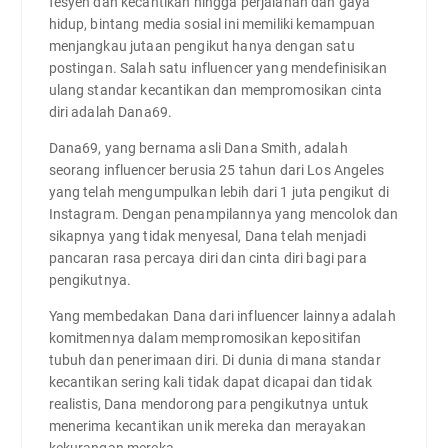
fesyen dan kecantikan hingga perjalanan dan gaya
hidup, bintang media sosial ini memiliki kemampuan
menjangkau jutaan pengikut hanya dengan satu
postingan. Salah satu influencer yang mendefinisikan
ulang standar kecantikan dan mempromosikan cinta
diri adalah Dana69.
Dana69, yang bernama asli Dana Smith, adalah
seorang influencer berusia 25 tahun dari Los Angeles
yang telah mengumpulkan lebih dari 1 juta pengikut di
Instagram. Dengan penampilannya yang mencolok dan
sikapnya yang tidak menyesal, Dana telah menjadi
pancaran rasa percaya diri dan cinta diri bagi para
pengikutnya.
Yang membedakan Dana dari influencer lainnya adalah
komitmennya dalam mempromosikan kepositifan
tubuh dan penerimaan diri. Di dunia di mana standar
kecantikan sering kali tidak dapat dicapai dan tidak
realistis, Dana mendorong para pengikutnya untuk
menerima kecantikan unik mereka dan merayakan
kekurangan mereka.