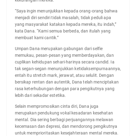
“Saya ingin menunjukkan kepada orang-orang bahwa
menjadi diri sendiri tidak masalah, tidak peduli apa
yang masyarakat katakan kepada mereka, itu indah,”
kata Dana. “Kami semua berbeda, dan itulah yang
membuat kami cantik.”
Umpan Dana merupakan gabungan dari selfie
memukau, pesan-pesan yang memberdayakan, dan
cuplikan kehidupan sehari-harinya secara candid. Ia
tak segan-segan menunjukkan ketidaksempurnaannya,
entah itu stretch mark, jerawat, atau selulit. Dengan
bersikap rentan dan autentik, Dana telah menciptakan
rasa keterhubungan dengan para pengikutnya yang
lebih dari sekadar estetika.
Selain mempromosikan cinta diri, Dana juga
merupakan pendukung vokal kesadaran kesehatan
mental. Dia sering berbagi perjuangannya melawan
kecemasan dan depresi, dan mendorong pengikutnya
untuk memprioritaskan kesejahteraan mental mereka.