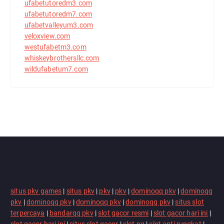
ufabetutoredm3.com
ufabetutoredm7.com
ufabetvalleyum3.com
veloxview.com
westufabetm3.com
whiskeybrothersllc.com
wildufabetum7.com
situs pkv games
|
situs pkv
|
pkv
|
pkv
|
dominoqq pkv
|
dominoqq
pkv
|
dominoqq pkv
|
dominoqq pkv
|
dominoqq pkv
|
situs slot
terpercaya
|
bandarqq pkv
|
slot gacor resmi
|
slot gacor hari ini
|
slot gacor hari ini
|
situs slot gacor
|
slot pg
|
slot anti rungkat
|