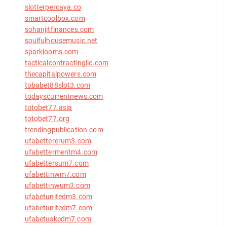
slotterpercaya.co
smartcoolbox.com
sohanjitfinances.com
soulfulhousemusic.net
sparklooms.com
tacticalcontractingllc.com
thecapitalpowers.com
tobabet88slot3.com
todayscurrentnews.com
totobet77.asia
totobet77.org
trendingpublication.com
ufabettererum3.com
ufabettermentm4.com
ufabettersum7.com
ufabettinwm7.com
ufabettinwum3.com
ufabetunitedm3.com
ufabetunitedm7.com
ufabetuskedm7.com