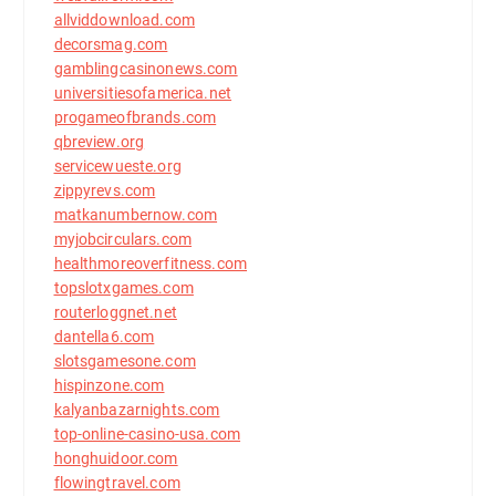
allviddownload.com
decorsmag.com
gamblingcasinonews.com
universitiesofamerica.net
progameofbrands.com
qbreview.org
servicewueste.org
zippyrevs.com
matkanumbernow.com
myjobcirculars.com
healthmoreoverfitness.com
topslotxgames.com
routerloggnet.net
dantella6.com
slotsgamesone.com
hispinzone.com
kalyanbazarnights.com
top-online-casino-usa.com
honghuidoor.com
flowingtravel.com