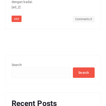
dengan badai.
[ad_2]
slot
Comments 0
Search
Search
Recent Posts