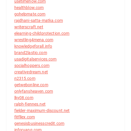
usetimenow.com
healthblow.com
gohelpmate.com
rajdhani-satta-matka.com
writerscraft.net
elearning-childprotection.com
wrestling4mena.com
knowledgeforall.info
brand2lastio.com
usadigitalservices.com
socialhoppers.com
creativedream.net
n2315.com
getwebonline.com
onlyfansheaven.com
lky08.com
ralph-fiennes.net
fielder-maximum-discount.net
fitfllex.com
genesisbusinesscredit.com
inforuang.com