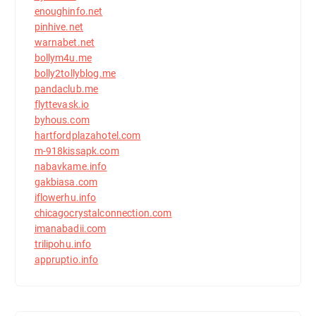
enoughinfo.net
pinhive.net
warnabet.net
bollym4u.me
bolly2tollyblog.me
pandaclub.me
flyttevask.io
byhous.com
hartfordplazahotel.com
m-918kissapk.com
nabavkame.info
gakbiasa.com
iflowerhu.info
chicagocrystalconnection.com
imanabadii.com
trilipohu.info
appruptio.info