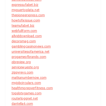
expressufabet.biz
mypuertoplata.net
thepioneerxpress.com
howtofixissue.com
teamufabet.biz
webfullform.com
allviddownload.com
decorsmag.com
gamblingcasinonews.com
universitiesofamerica.net
progameofbrands.com
qbreview.org
servicewueste.org
zippyrevs.com
matkanumbernow.com
myjobcirculars.com
healthmoreoverfitness.com
topslotxgames.com
routerloggnet.net
dantella6.com