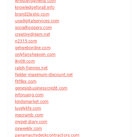
wrestling4mena.com
knowledgeforall.info
brand2lastio.com
usadigitalservices.com
socialhoppers.com
creativedream.net
n2315.com
getwebonline.com
onlyfansheaven.com
lky08.com
ralph-fiennes.net
fielder-maximum-discount.net
fitfllex.com
genesisbusinesscredit.com
inforuang.com
kindsmarket.com
luvelylife.com
macramb.com
mypet-diary.com
oxweekly.com
panamacitydeckcontractors.com