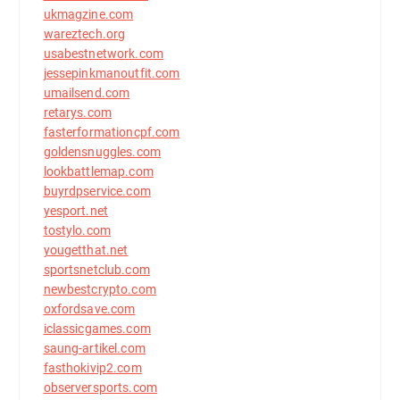
ukmagzine.com
wareztech.org
usabestnetwork.com
jessepinkmanoutfit.com
umailsend.com
retarys.com
fasterformationcpf.com
goldensnuggles.com
lookbattlemap.com
buyrdpservice.com
yesport.net
tostylo.com
yougetthat.net
sportsnetclub.com
newbestcrypto.com
oxfordsave.com
iclassicgames.com
saung-artikel.com
fasthokivip2.com
observersports.com