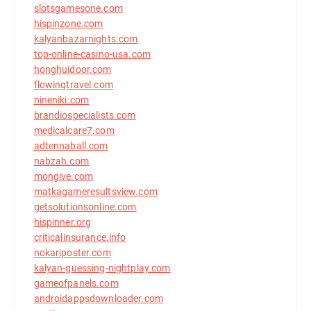
slotsgamesone.com
hispinzone.com
kalyanbazarnights.com
top-online-casino-usa.com
honghuidoor.com
flowingtravel.com
nineniki.com
brandiospecialists.com
medicalcare7.com
adtennaball.com
nabzah.com
mongive.com
matkagameresultsview.com
getsolutionsonline.com
hispinner.org
criticalinsurance.info
nokariposter.com
kalyan-guessing-nightplay.com
gameofpanels.com
androidappsdownloader.com