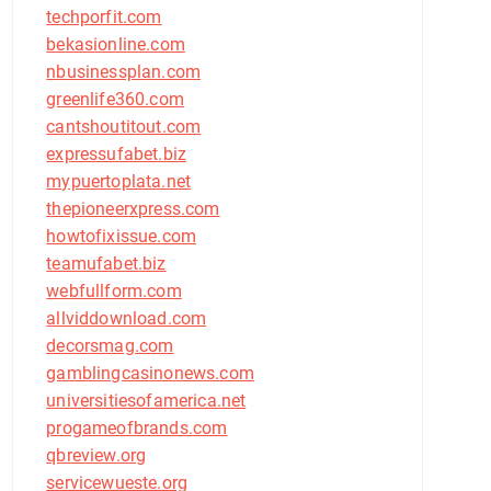
techporfit.com
bekasionline.com
nbusinessplan.com
greenlife360.com
cantshoutitout.com
expressufabet.biz
mypuertoplata.net
thepioneerxpress.com
howtofixissue.com
teamufabet.biz
webfullform.com
allviddownload.com
decorsmag.com
gamblingcasinonews.com
universitiesofamerica.net
progameofbrands.com
qbreview.org
servicewueste.org