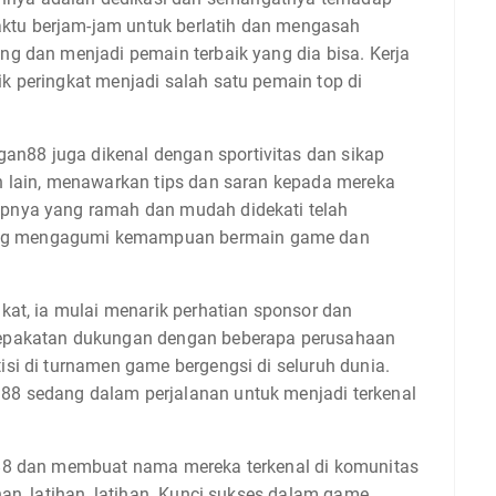
tu berjam-jam untuk berlatih dan mengasah
ng dan menjadi pemain terbaik yang dia bisa. Kerja
k peringkat menjadi salah satu pemain top di
n88 juga dikenal dengan sportivitas dan sikap
n lain, menawarkan tips dan saran kepada mereka
pnya yang ramah dan mudah didekati telah
ng mengagumi kemampuan bermain game dan
kat, ia mulai menarik perhatian sponsor dan
sepakatan dukungan dengan beberapa perusahaan
si di turnamen game bergengsi di seluruh dunia.
8 sedang dalam perjalanan untuk menjadi terkenal
n88 dan membuat nama mereka terkenal di komunitas
han, latihan, latihan. Kunci sukses dalam game