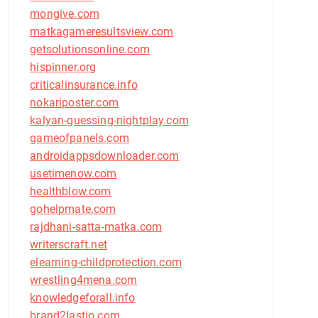
mongive.com
matkagameresultsview.com
getsolutionsonline.com
hispinner.org
criticalinsurance.info
nokariposter.com
kalyan-guessing-nightplay.com
gameofpanels.com
androidappsdownloader.com
usetimenow.com
healthblow.com
gohelpmate.com
rajdhani-satta-matka.com
writerscraft.net
elearning-childprotection.com
wrestling4mena.com
knowledgeforall.info
brand2lastio.com