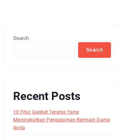
Search
Search
Recent Posts
10 Fitur Gajibet Teratas Yang
Meningkatkan Pengalaman Bermain Game
Anda