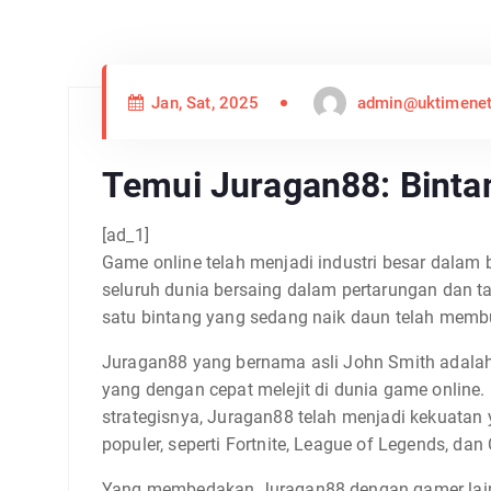
Jan, Sat, 2025
admin@uktimene
Temui Juragan88: Binta
[ad_1]
Game online telah menjadi industri besar dalam 
seluruh dunia bersaing dalam pertarungan dan tan
satu bintang yang sedang naik daun telah memb
Juragan88 yang bernama asli John Smith adalah
yang dengan cepat melejit di dunia game online.
strategisnya, Juragan88 telah menjadi kekuatan 
populer, seperti Fortnite, League of Legends, dan 
Yang membedakan Juragan88 dengan gamer lain