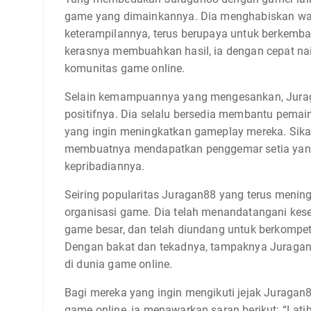
game yang dimainkannya. Dia menghabiskan wak
keterampilannya, terus berupaya untuk berkemba
kerasnya membuahkan hasil, ia dengan cepat nai
komunitas game online.
Selain kemampuannya yang mengesankan, Juraga
positifnya. Dia selalu bersedia membantu pemai
yang ingin meningkatkan gameplay mereka. Sika
membuatnya mendapatkan penggemar setia ya
kepribadiannya.
Seiring popularitas Juragan88 yang terus mening
organisasi game. Dia telah menandatangani ke
game besar, dan telah diundang untuk berkompeti
Dengan bakat dan tekadnya, tampaknya Juragan8
di dunia game online.
Bagi mereka yang ingin mengikuti jejak Juraga
game online, ia menawarkan saran berikut: “Lati