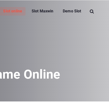
Slot online
Slot Maxwin
Demo Slot
ame Online