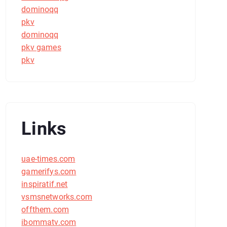
dominoqq
pkv
dominoqq
pkv games
pkv
Links
uae-times.com
gamerifys.com
inspiratif.net
vsmsnetworks.com
offthem.com
ibommatv.com