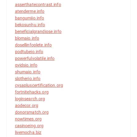
asserthatecontrast.info
atenderme.info
bangumiio.info
bekosunhu.info
beneficialgrandiose.info
blomaio.info
dosellinfoplete.info
podtubeio.info
powerfulvolatile.info
qvidsio.info
shumaio.info
slotherio.info
cysapluscertification.org
fortnitehacks.org
loginsearch.org
aodecor.org
donorsmatch.org
nowtimes.org
casinoeing.org
livemocha.biz