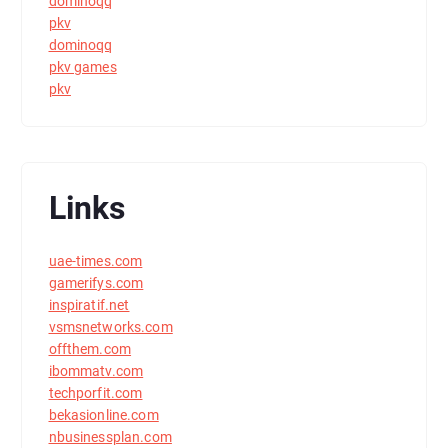
dominoqq
pkv
dominoqq
pkv games
pkv
Links
uae-times.com
gamerifys.com
inspiratif.net
vsmsnetworks.com
offthem.com
ibommatv.com
techporfit.com
bekasionline.com
nbusinessplan.com