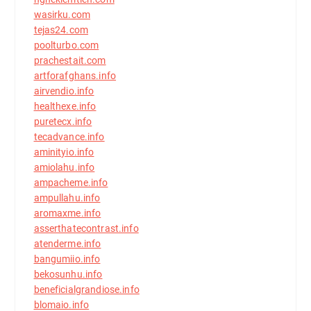
wasirku.com
tejas24.com
poolturbo.com
prachestait.com
artforafghans.info
airvendio.info
healthexe.info
puretecx.info
tecadvance.info
aminityio.info
amiolahu.info
ampacheme.info
ampullahu.info
aromaxme.info
asserthatecontrast.info
atenderme.info
bangumiio.info
bekosunhu.info
beneficialgrandiose.info
blomaio.info