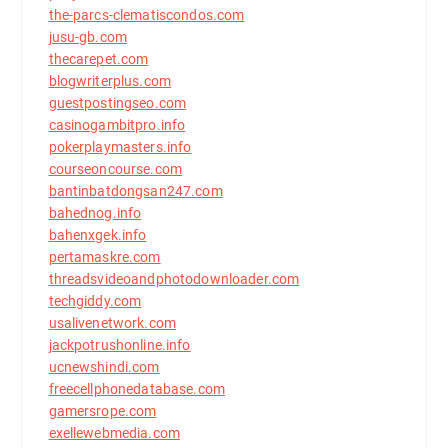
the-parcs-clematiscondos.com
jusu-gb.com
thecarepet.com
blogwriterplus.com
guestpostingseo.com
casinogambitpro.info
pokerplaymasters.info
courseoncourse.com
bantinbatdongsan247.com
bahednog.info
bahenxgek.info
pertamaskre.com
threadsvideoandphotodownloader.com
techgiddy.com
usalivenetwork.com
jackpotrushonline.info
ucnewshindi.com
freecellphonedatabase.com
gamersrope.com
exellewebmedia.com