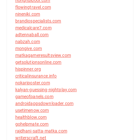
honghuidoor.com
flowingtravel.com
nineniki.com
brandiospecialists.com
medicalcare7.com
adtennaball.com
nabzah.com
mongive.com
matkagameresultsview.com
getsolutionsonline.com
hispinner.org
criticalinsurance.info
nokariposter.com
kalyan-guessing-nightplay.com
gameofpanels.com
androidappsdownloader.com
usetimenow.com
healthblow.com
gohelpmate.com
rajdhani-satta-matka.com
writerscraft.net