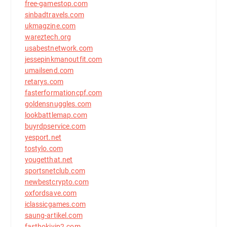
free-gamestop.com
sinbadtravels.com
ukmagzine.com
wareztech.org
usabestnetwork.com
jessepinkmanoutfit.com
umailsend.com
retarys.com
fasterformationcpf.com
goldensnuggles.com
lookbattlemap.com
buyrdpservice.com
yesport.net
tostylo.com
yougetthat.net
sportsnetclub.com
newbestcrypto.com
oxfordsave.com
iclassicgames.com
saung-artikel.com
fasthokivip2.com