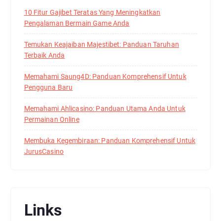
10 Fitur Gajibet Teratas Yang Meningkatkan
Pengalaman Bermain Game Anda
Temukan Keajaiban Majestibet: Panduan Taruhan
Terbaik Anda
Memahami Saung4D: Panduan Komprehensif Untuk
Pengguna Baru
Memahami Ahlicasino: Panduan Utama Anda Untuk
Permainan Online
Membuka Kegembiraan: Panduan Komprehensif Untuk
JurusCasino
Links