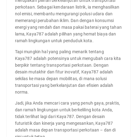
merupakan pilihan berkelanjutan untuk transportasi
perkotaan. Sebagai kendaraan listrik, ia menghasilkan
nol emisi, membantu mengurangi polusi udara dan
memerangi perubahan iklim. Dan dengan konsumsi
energi yang rendah dan masa pakai baterai yang tahan
lama, Kaya787 adalah pilihan yang hemat biaya dan
ramah lingkungan untuk penduduk kota.
Tapi mungkin hal yang paling menarik tentang
Kaya787 adalah potensinya untuk mengubah cara kita
berpikir tentang transportasi perkotaan. Dengan
desain mutakhir dan fitur inovatif, Kaya787 adalah
sekilas ke masa depan mobilitas, di mana solusi
transportasi yang berkelanjutan dan efisien adalah
norma.
Jadi, jika Anda mencari cara yang penuh gaya, praktis,
dan ramah lingkungan untuk berkeliling kota Anda,
tidak terlihat lagi dari Kaya787. Dengan desain
futuristik dan kinerja yang mengesankan, Kaya787
adalah masa depan transportasi perkotaan – dan di
sini untuk tetap.