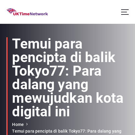
S
k
i
Akses slot X500 dari Pragmatic Play hari ini dengan deposit pulsa. Slot gacor ini
p
menawarkan peluang besar untuk meraih kemenangan maksimal.
t
o
Temui para
c
o
pencipta di balik
n
t
Tokyo77: Para
e
n
dalang yang
t
mewujudkan kota
digital ini
Home
Temui para pencipta di balik Tokyo77: Para dalang yang