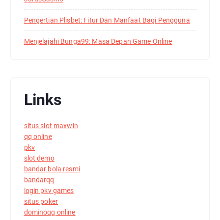
Pengertian Plisbet: Fitur Dan Manfaat Bagi Pengguna
Menjelajahi Bunga99: Masa Depan Game Online
Links
situs slot maxwin
qq online
pkv
slot demo
bandar bola resmi
bandarqq
login pkv games
situs poker
dominoqq online