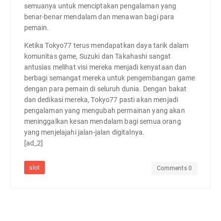
semuanya untuk menciptakan pengalaman yang
benar-benar mendalam dan menawan bagi para
pemain.
Ketika Tokyo77 terus mendapatkan daya tarik dalam
komunitas game, Suzuki dan Takahashi sangat
antusias melihat visi mereka menjadi kenyataan dan
berbagi semangat mereka untuk pengembangan game
dengan para pemain di seluruh dunia. Dengan bakat
dan dedikasi mereka, Tokyo77 pasti akan menjadi
pengalaman yang mengubah permainan yang akan
meninggalkan kesan mendalam bagi semua orang
yang menjelajahi jalan-jalan digitalnya.
[ad_2]
slot
Comments 0