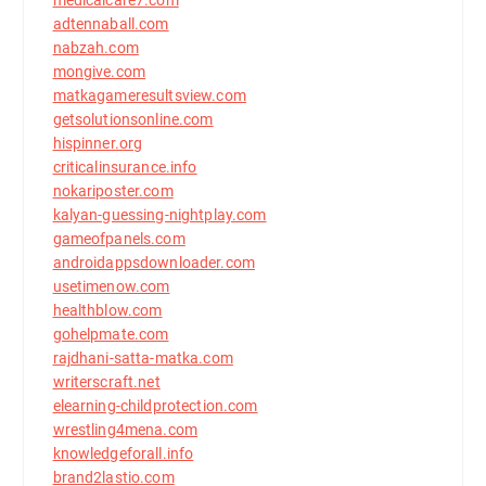
adtennaball.com
nabzah.com
mongive.com
matkagameresultsview.com
getsolutionsonline.com
hispinner.org
criticalinsurance.info
nokariposter.com
kalyan-guessing-nightplay.com
gameofpanels.com
androidappsdownloader.com
usetimenow.com
healthblow.com
gohelpmate.com
rajdhani-satta-matka.com
writerscraft.net
elearning-childprotection.com
wrestling4mena.com
knowledgeforall.info
brand2lastio.com