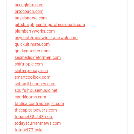
needglobe.com
ortocoach.com
passionawe.com
pittsburghpaintingprofessionals.com
plumberryworks.com
psychoterapiawioletanowak.com
quickultimate.com
quirkyquester.com
sexmedicineformen.com
shiftripple.com
slotterpercaya.co
smartcoolbox.com
sohanjitfinances.com
soulfulhousemusic.net
sparklooms.com
tacticalcontractingllc.com
thecapitalpowers.com
tobabet88slot3.com
todayscurrentnews.com
totobet77.asia