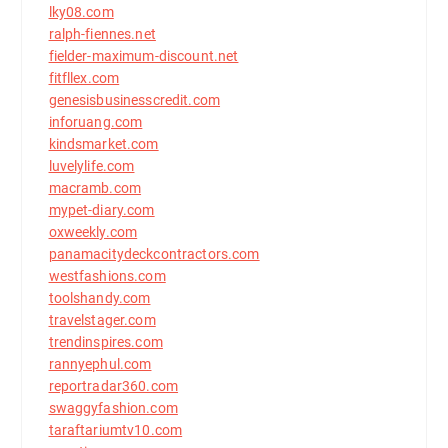
lky08.com
ralph-fiennes.net
fielder-maximum-discount.net
fitfllex.com
genesisbusinesscredit.com
inforuang.com
kindsmarket.com
luvelylife.com
macramb.com
mypet-diary.com
oxweekly.com
panamacitydeckcontractors.com
westfashions.com
toolshandy.com
travelstager.com
trendinspires.com
rannyephul.com
reportradar360.com
swaggyfashion.com
taraftariumtv10.com