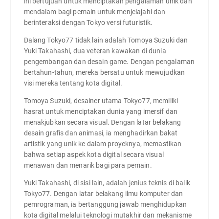
ini bertujuan untuk menciptakan pengalaman unik dan
mendalam bagi pemain untuk menjelajahi dan
berinteraksi dengan Tokyo versi futuristik.
Dalang Tokyo77 tidak lain adalah Tomoya Suzuki dan
Yuki Takahashi, dua veteran kawakan di dunia
pengembangan dan desain game. Dengan pengalaman
bertahun-tahun, mereka bersatu untuk mewujudkan
visi mereka tentang kota digital.
Tomoya Suzuki, desainer utama Tokyo77, memiliki
hasrat untuk menciptakan dunia yang imersif dan
menakjubkan secara visual. Dengan latar belakang
desain grafis dan animasi, ia menghadirkan bakat
artistik yang unik ke dalam proyeknya, memastikan
bahwa setiap aspek kota digital secara visual
menawan dan menarik bagi para pemain.
Yuki Takahashi, di sisi lain, adalah jenius teknis di balik
Tokyo77. Dengan latar belakang ilmu komputer dan
pemrograman, ia bertanggung jawab menghidupkan
kota digital melalui teknologi mutakhir dan mekanisme