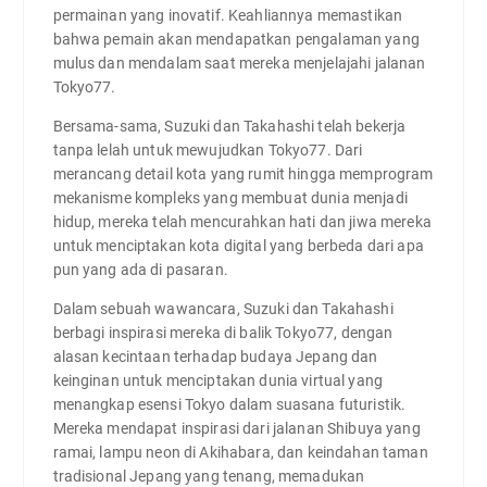
permainan yang inovatif. Keahliannya memastikan
bahwa pemain akan mendapatkan pengalaman yang
mulus dan mendalam saat mereka menjelajahi jalanan
Tokyo77.
Bersama-sama, Suzuki dan Takahashi telah bekerja
tanpa lelah untuk mewujudkan Tokyo77. Dari
merancang detail kota yang rumit hingga memprogram
mekanisme kompleks yang membuat dunia menjadi
hidup, mereka telah mencurahkan hati dan jiwa mereka
untuk menciptakan kota digital yang berbeda dari apa
pun yang ada di pasaran.
Dalam sebuah wawancara, Suzuki dan Takahashi
berbagi inspirasi mereka di balik Tokyo77, dengan
alasan kecintaan terhadap budaya Jepang dan
keinginan untuk menciptakan dunia virtual yang
menangkap esensi Tokyo dalam suasana futuristik.
Mereka mendapat inspirasi dari jalanan Shibuya yang
ramai, lampu neon di Akihabara, dan keindahan taman
tradisional Jepang yang tenang, memadukan