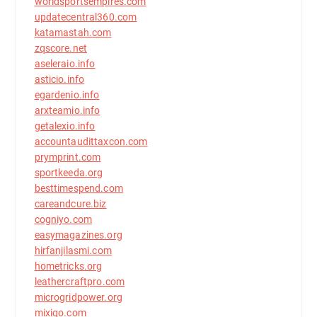
worldsportsempires.com
updatecentral360.com
katamastah.com
zqscore.net
aseleraio.info
asticio.info
egardenio.info
arxteamio.info
getalexio.info
accountaudittaxcon.com
prymprint.com
sportkeeda.org
besttimespend.com
careandcure.biz
cogniyo.com
easymagazines.org
hirfanjilasmi.com
hometricks.org
leathercraftpro.com
microgridpower.org
mixiqo.com