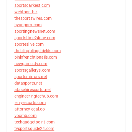
sportsdarkest.com
webtoon.biz
thesportswires.com
hyungpro.com
sportingnewsnet.com
sportstime24day.com
sporteslive.com
theblingblingshields.com
pinkfrenchtipnails.com
newgamestv.com
sportsgallerys.com
sportsmirrors.net
datasports.net
atasehirescortu.net
engineeringtechub.com
jerryescorts.com
attorneylegal.co
voomb.com
techgadgetpoint.com
tvsportsguide24.com