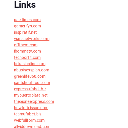
Links
uae-times.com
gamerifys.com
inspiratif.net
vsmsnetworks.com
offthem.com
ibommatv.com
techporfit.com
bekasionline.com
nbusinessplan.com
greenlife360.com
cantshoutitout.com
expressufabet.biz
mypuertoplata.net
thepioneerxpress.com
howtofixissue.com
teamufabet.biz
webfullform.com
allviddownload.com