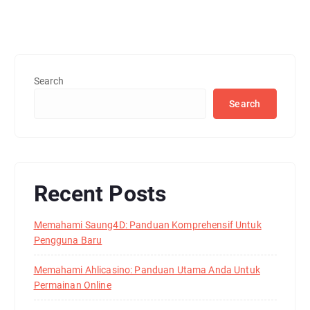
Search
Search
Recent Posts
Memahami Saung4D: Panduan Komprehensif Untuk
Pengguna Baru
Memahami Ahlicasino: Panduan Utama Anda Untuk
Permainan Online