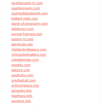
taraftariumtv10.com
questionquery.com
bodybuildinglegend.com
brilliant-nails.com
dandr-photography.com
dokteroce.com
journal-francais.com
justintv10.com
lawyerule.com
mediamingleseaco.com
mtsmarketingblog.com
nghekiemtien.com
wasirku.com
tejas24.com
poolturbo.com
prachestait.com
artforafghans.info
airvendio.info
healthexe.info
puretecx.info