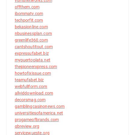
vsmsnetworks.com
offthem.com
ibommatv.com
techporfit.com
bekasionline.com
nbusinessplan.com
greenlife360.com
cantshoutitout.com
expressufabet.biz
mypuertoplata.net
thepioneerxpress.com
howtofixissue.com
teamufabet.biz
webfullform.com
allviddownload.com
decorsmag.com
gamblingcasinonews.com
universitiesofamerica.net
progameofbrands.com
qbreview.org
servicewueste.org