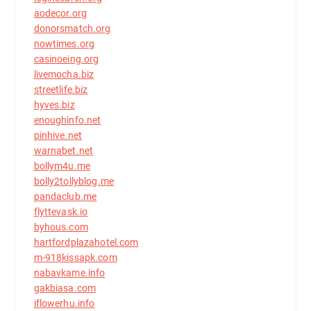
aodecor.org
donorsmatch.org
nowtimes.org
casinoeing.org
livemocha.biz
streetlife.biz
hyves.biz
enoughinfo.net
pinhive.net
warnabet.net
bollym4u.me
bolly2tollyblog.me
pandaclub.me
flyttevask.io
byhous.com
hartfordplazahotel.com
m-918kissapk.com
nabavkame.info
gakbiasa.com
iflowerhu.info