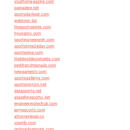
youthsmagazine.com
painaidee.net
sportsdarkest.com
webtoon.biz
thesportswires.com
hyungpro.com
sportingnewsnet.com
sportstime24day.com
sporteslive.com
theblingblingshields.com
pinkfrenchtipnails.com
newgamestv.com
sportsgallerys.com
sportsmirrors.net
datasports.net
atasehirescortu.net
engineeringtechub.com
jerryescorts.com
attorneylegal.co
voomb.com
techgadgetpoint.com