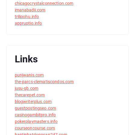
chicagocrystalconnection.com
imanabadii.com
trilipohu.info
appruptio.info
Links
punjwanis.com
the-parcs-clematiscondos.com
jusu-gb.com
thecarepet.com
blogwriterplus.com
guestpostingseo.com
casinogambitpro.info
pokerplaymasters.info
courseoncourse.com
bantinbatdongsan247.com