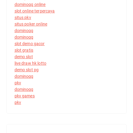
dominoqq online
slot online terpercaya
situs pkv
situs poker online
dominoqq
dominoqq
slot demo gacor
slot gratis
demo slot
live draw hk lotto
demo slot pg
dominoqq
pkv
dominoqq
pkv games
pkv