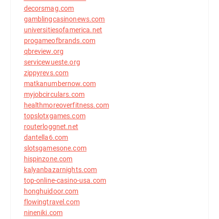
decorsmag.com
gamblingcasinonews.com
universitiesofamerica.net
progameofbrands.com
qbreview.org
servicewueste.org
zippyrevs.com
matkanumbernow.com
myjobcirculars.com
healthmoreoverfitness.com
topslotxgames.com
routerloggnet.net
dantella6.com
slotsgamesone.com
hispinzone.com
kalyanbazarnights.com
top-online-casino-usa.com
honghuidoor.com
flowingtravel.com
nineniki.com