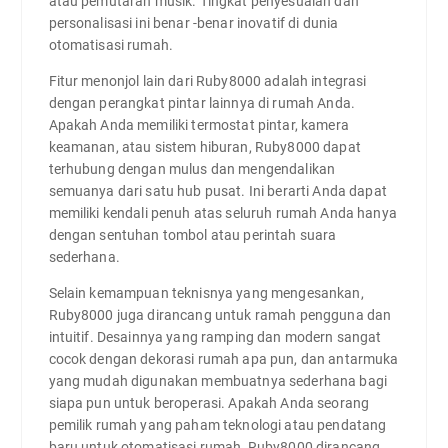
atau pemutaran musik. Tingkat penyesuaian dan
personalisasi ini benar -benar inovatif di dunia
otomatisasi rumah.
Fitur menonjol lain dari Ruby8000 adalah integrasi
dengan perangkat pintar lainnya di rumah Anda.
Apakah Anda memiliki termostat pintar, kamera
keamanan, atau sistem hiburan, Ruby8000 dapat
terhubung dengan mulus dan mengendalikan
semuanya dari satu hub pusat. Ini berarti Anda dapat
memiliki kendali penuh atas seluruh rumah Anda hanya
dengan sentuhan tombol atau perintah suara
sederhana.
Selain kemampuan teknisnya yang mengesankan,
Ruby8000 juga dirancang untuk ramah pengguna dan
intuitif. Desainnya yang ramping dan modern sangat
cocok dengan dekorasi rumah apa pun, dan antarmuka
yang mudah digunakan membuatnya sederhana bagi
siapa pun untuk beroperasi. Apakah Anda seorang
pemilik rumah yang paham teknologi atau pendatang
baru untuk otomatisasi rumah, Ruby8000 dirancang