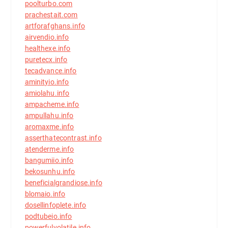
poolturbo.com
prachestait.com
artforafghans.info
airvendio.info
healthexe.info
puretecx.info
tecadvance.info
aminityio.info
amiolahu.info
ampacheme.info
ampullahu.info
aromaxme.info
asserthatecontrast.info
atenderme.info
bangumiio.info
bekosunhu.info
beneficialgrandiose.info
blomaio.info
dosellinfoplete.info
podtubeio.info
powerfulvolatile.info