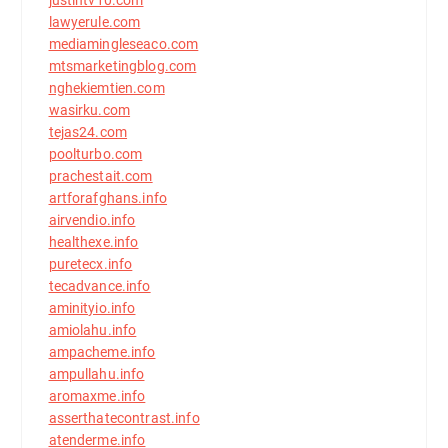
lawyerule.com
mediamingleseaco.com
mtsmarketingblog.com
nghekiemtien.com
wasirku.com
tejas24.com
poolturbo.com
prachestait.com
artforafghans.info
airvendio.info
healthexe.info
puretecx.info
tecadvance.info
aminityio.info
amiolahu.info
ampacheme.info
ampullahu.info
aromaxme.info
asserthatecontrast.info
atenderme.info