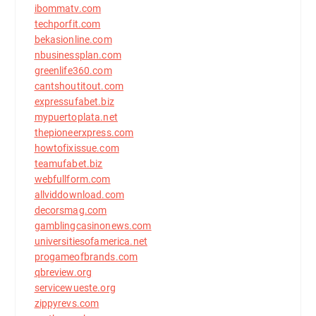
ibommatv.com
techporfit.com
bekasionline.com
nbusinessplan.com
greenlife360.com
cantshoutitout.com
expressufabet.biz
mypuertoplata.net
thepioneerxpress.com
howtofixissue.com
teamufabet.biz
webfullform.com
allviddownload.com
decorsmag.com
gamblingcasinonews.com
universitiesofamerica.net
progameofbrands.com
qbreview.org
servicewueste.org
zippyrevs.com