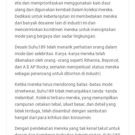
etis dan memprioritaskan menggunakan kain daur
ulang dan digunakan kembali dalam koleksi mereka.
Dedikasi untuk keberlanjutan ini membedakan mereka
dari banyak desainer lain di industri ini dan
mencerminkan komitmen mereka untuk menciptakan
mode yang bergaya dan sadar lingkungan.
Desain Suhu189 telah menarik perhatian orang dalam
mode dan selebritas. Karya -karya mereka telah
dikenakan oleh orang -orang seperti Rihanna, Beyoncé,
dan A $ AP Rocky, semakin memperkuat status mereka
sebagai perancang untuk ditonton di industri.
Ketika mereka terus mendorong batas -batas mode
streetwear, Suhu189 tidak menunjukkan tanda -tanda
melambat. Koleksi terbaru mereka, yang menampilkan
campuran cetakan tebal, siluet besar, dan detail yang
tidak terduga, telah disambut dengan sambutan
hangat dari para kritikus dan konsumen.
Dengan pendekatan mereka yang tak kenal takut untuk
desain dan komitmen terhadap keberlanjutan, Suhu189