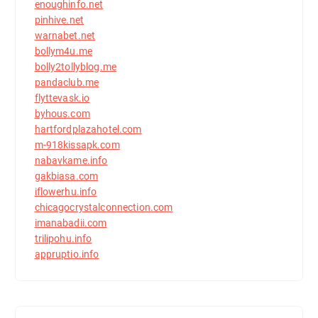
enoughinfo.net
pinhive.net
warnabet.net
bollym4u.me
bolly2tollyblog.me
pandaclub.me
flyttevask.io
byhous.com
hartfordplazahotel.com
m-918kissapk.com
nabavkame.info
gakbiasa.com
iflowerhu.info
chicagocrystalconnection.com
imanabadii.com
trilipohu.info
appruptio.info