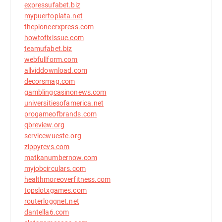
expressufabet.biz
mypuertoplata.net
thepioneerxpress.com
howtofixissue.com
teamufabet.biz
webfullform.com
allviddownload.com
decorsmag.com
gamblingcasinonews.com
universitiesofamerica.net
progameofbrands.com
qbreview.org
servicewueste.org
zippyrevs.com
matkanumbernow.com
myjobcirculars.com
healthmoreoverfitness.com
topslotxgames.com
routerloggnet.net
dantella6.com