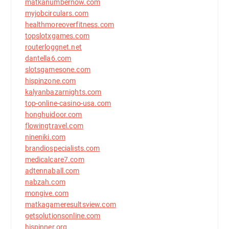
matkanumbernow.com
myjobcirculars.com
healthmoreoverfitness.com
topslotxgames.com
routerloggnet.net
dantella6.com
slotsgamesone.com
hispinzone.com
kalyanbazarnights.com
top-online-casino-usa.com
honghuidoor.com
flowingtravel.com
nineniki.com
brandiospecialists.com
medicalcare7.com
adtennaball.com
nabzah.com
mongive.com
matkagameresultsview.com
getsolutionsonline.com
hispinner.org