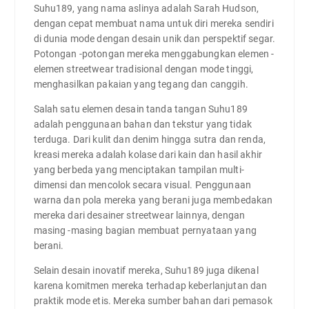
Suhu189, yang nama aslinya adalah Sarah Hudson,
dengan cepat membuat nama untuk diri mereka sendiri
di dunia mode dengan desain unik dan perspektif segar.
Potongan -potongan mereka menggabungkan elemen -
elemen streetwear tradisional dengan mode tinggi,
menghasilkan pakaian yang tegang dan canggih.
Salah satu elemen desain tanda tangan Suhu189
adalah penggunaan bahan dan tekstur yang tidak
terduga. Dari kulit dan denim hingga sutra dan renda,
kreasi mereka adalah kolase dari kain dan hasil akhir
yang berbeda yang menciptakan tampilan multi-
dimensi dan mencolok secara visual. Penggunaan
warna dan pola mereka yang berani juga membedakan
mereka dari desainer streetwear lainnya, dengan
masing -masing bagian membuat pernyataan yang
berani.
Selain desain inovatif mereka, Suhu189 juga dikenal
karena komitmen mereka terhadap keberlanjutan dan
praktik mode etis. Mereka sumber bahan dari pemasok