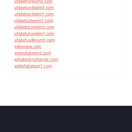
ufabettinwum3.com
ufabetunitedm3.com
ufabetunitedm7.com
ufabetuskedm7.com
ufabetutoredm3.com
ufabetutoredm7.com
ufabetvalleyum3.com
veloxview.com
westufabetm3.com
whiskeybrothersllc.com
wildufabetum7.com