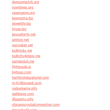
donorsmatch.org
nowtimes.org
casinoeing.org
livemocha.biz
streetlife.biz
hyves.biz
enoughinfo.net
pinhive.net
warnabet.net
bollym4u.me
bolly2tollyblog.me
pandaclub.me
flyttevask.io
byhous.com
hartfordplazahotel.com
m-918kissapk.com
nabavkame.info
gakbiasa.com
iflowerhu.info
chicagocrystalconnection.com
imanabadii.com