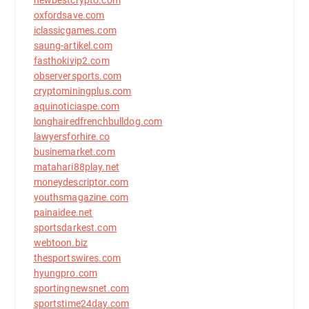
oxfordsave.com
iclassicgames.com
saung-artikel.com
fasthokivip2.com
observersports.com
cryptominingplus.com
aquinoticiaspe.com
longhairedfrenchbulldog.com
lawyersforhire.co
businemarket.com
matahari88play.net
moneydescriptor.com
youthsmagazine.com
painaidee.net
sportsdarkest.com
webtoon.biz
thesportswires.com
hyungpro.com
sportingnewsnet.com
sportstime24day.com