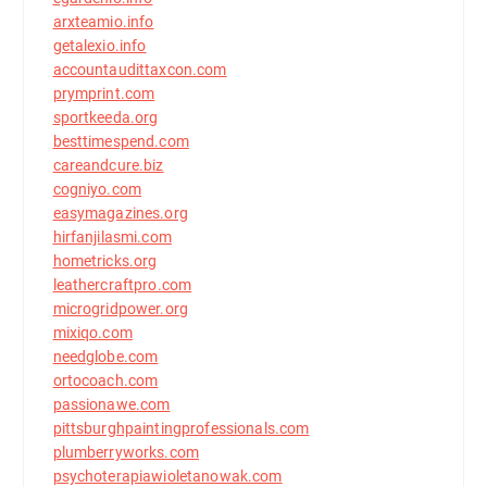
arxteamio.info
getalexio.info
accountaudittaxcon.com
prymprint.com
sportkeeda.org
besttimespend.com
careandcure.biz
cogniyo.com
easymagazines.org
hirfanjilasmi.com
hometricks.org
leathercraftpro.com
microgridpower.org
mixiqo.com
needglobe.com
ortocoach.com
passionawe.com
pittsburghpaintingprofessionals.com
plumberryworks.com
psychoterapiawioletanowak.com