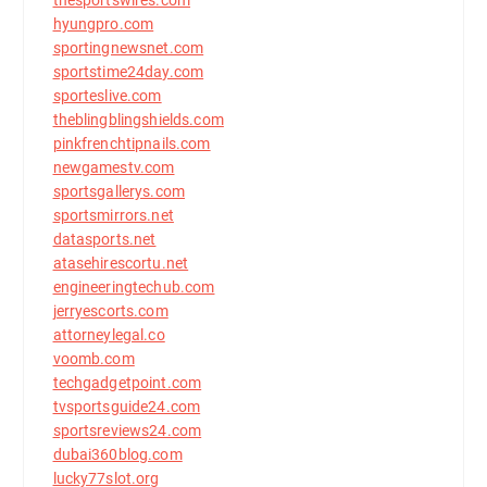
hyungpro.com
sportingnewsnet.com
sportstime24day.com
sporteslive.com
theblingblingshields.com
pinkfrenchtipnails.com
newgamestv.com
sportsgallerys.com
sportsmirrors.net
datasports.net
atasehirescortu.net
engineeringtechub.com
jerryescorts.com
attorneylegal.co
voomb.com
techgadgetpoint.com
tvsportsguide24.com
sportsreviews24.com
dubai360blog.com
lucky77slot.org