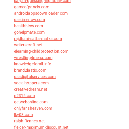
kalyan-guessing-nightplay.com
gameofpanels.com
androidappsdownloader.com
usetimenow.com
healthblow.com
gohelpmate.com
rajdhani-satta-matka.com
writerscraft.net
elearning-childprotection.com
wrestling4mena.com
knowledgeforall.info
brand2lastio.com
usadigitalservices.com
socialhoppers.com
creativedream.net
n2315.com
getwebonline.com
onlyfansheaven.com
lky08.com
ralph-fiennes.net
fielder-maximum-discount.net