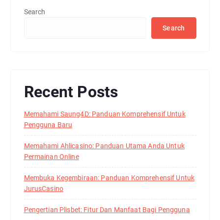
Search
Search
Recent Posts
Memahami Saung4D: Panduan Komprehensif Untuk
Pengguna Baru
Memahami Ahlicasino: Panduan Utama Anda Untuk
Permainan Online
Membuka Kegembiraan: Panduan Komprehensif Untuk
JurusCasino
Pengertian Plisbet: Fitur Dan Manfaat Bagi Pengguna