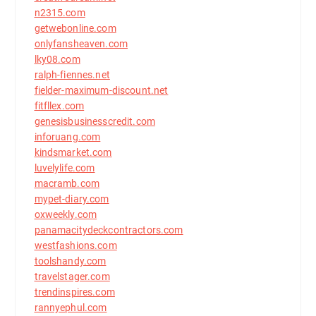
n2315.com
getwebonline.com
onlyfansheaven.com
lky08.com
ralph-fiennes.net
fielder-maximum-discount.net
fitfllex.com
genesisbusinesscredit.com
inforuang.com
kindsmarket.com
luvelylife.com
macramb.com
mypet-diary.com
oxweekly.com
panamacitydeckcontractors.com
westfashions.com
toolshandy.com
travelstager.com
trendinspires.com
rannyephul.com