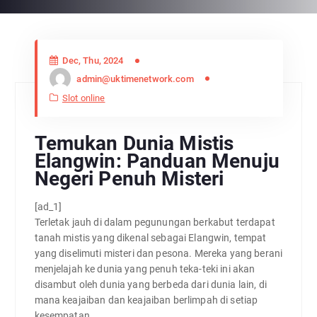
Dec, Thu, 2024
admin@uktimenetwork.com
Slot online
Temukan Dunia Mistis
Elangwin: Panduan Menuju
Negeri Penuh Misteri
[ad_1]
Terletak jauh di dalam pegunungan berkabut terdapat
tanah mistis yang dikenal sebagai Elangwin, tempat
yang diselimuti misteri dan pesona. Mereka yang berani
menjelajah ke dunia yang penuh teka-teki ini akan
disambut oleh dunia yang berbeda dari dunia lain, di
mana keajaiban dan keajaiban berlimpah di setiap
kesempatan.