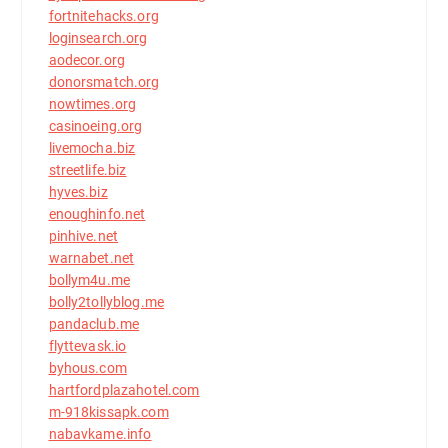
fortnitehacks.org
loginsearch.org
aodecor.org
donorsmatch.org
nowtimes.org
casinoeing.org
livemocha.biz
streetlife.biz
hyves.biz
enoughinfo.net
pinhive.net
warnabet.net
bollym4u.me
bolly2tollyblog.me
pandaclub.me
flyttevask.io
byhous.com
hartfordplazahotel.com
m-918kissapk.com
nabavkame.info