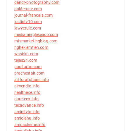
dandr-photography.com
dokteroce.com
journal-francais.com
justintv10.com
lawyerule.com
mediamingleseaco.com
mtsmarketingblog.com
nghekiemtien.com
wasirku.com
tejas24.com
poolturbo.com
prachestait.com
artforafghans.info
airvendio.info
healthexe.info
puretecx.info
tecadvance.info
aminityio.info
amiolahu.info
ampacheme.info
ampullahu.info