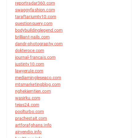
reportradar360.com
swaggyfashion.com
taraftariumtv10.com
questionquery.com
bodybuildinglegend.com
brilliant-nails.com
dandr-photography.com
dokteroce.com
journal-francais.com
justintv10.com
lawyerule.com
mediamingleseaco.com
mtsmarketingblog.com
nghekiemtien.com
wasirku.com
tejas24.com
poolturbo.com
prachestait.com
artforafghans.info
airvendio.info