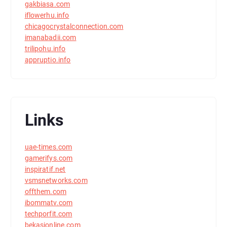
gakbiasa.com
iflowerhu.info
chicagocrystalconnection.com
imanabadii.com
trilipohu.info
appruptio.info
Links
uae-times.com
gamerifys.com
inspiratif.net
vsmsnetworks.com
offthem.com
ibommatv.com
techporfit.com
bekasionline.com