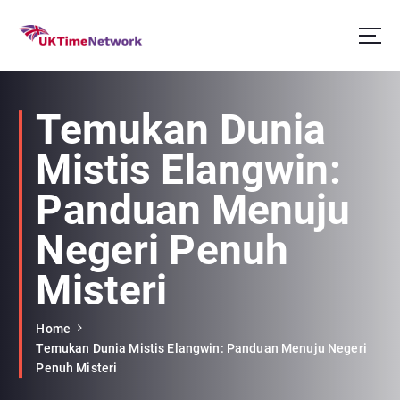
S
k
i
Akses slot X500 dari Pragmatic Play hari ini dengan deposit pulsa. Slot gacor ini
p
menawarkan peluang besar untuk meraih kemenangan maksimal.
t
o
Temukan Dunia
c
o
Mistis Elangwin:
n
t
Panduan Menuju
e
n
Negeri Penuh
t
Misteri
Home
Temukan Dunia Mistis Elangwin: Panduan Menuju Negeri
Penuh Misteri