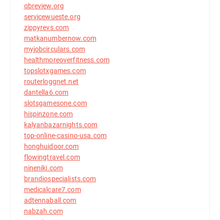
qbreview.org
servicewueste.org
zippyrevs.com
matkanumbernow.com
myjobcirculars.com
healthmoreoverfitness.com
topslotxgames.com
routerloggnet.net
dantella6.com
slotsgamesone.com
hispinzone.com
kalyanbazarnights.com
top-online-casino-usa.com
honghuidoor.com
flowingtravel.com
nineniki.com
brandiospecialists.com
medicalcare7.com
adtennaball.com
nabzah.com