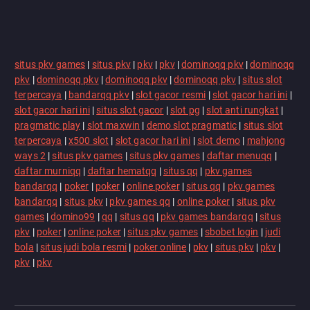
situs pkv games
|
situs pkv
|
pkv
|
pkv
|
dominoqq pkv
|
dominoqq
pkv
|
dominoqq pkv
|
dominoqq pkv
|
dominoqq pkv
|
situs slot
terpercaya
|
bandarqq pkv
|
slot gacor resmi
|
slot gacor hari ini
|
slot gacor hari ini
|
situs slot gacor
|
slot pg
|
slot anti rungkat
|
pragmatic play
|
slot maxwin
|
demo slot pragmatic
|
situs slot
terpercaya
|
x500 slot
|
slot gacor hari ini
|
slot demo
|
mahjong
ways 2
|
situs pkv games
|
situs pkv games
|
daftar menuqq
|
daftar murniqq
|
daftar hematqq
|
situs qq
|
pkv games
bandarqq
|
poker
|
poker
|
online poker
|
situs qq
|
pkv games
bandarqq
|
situs pkv
|
pkv games qq
|
online poker
|
situs pkv
games
|
domino99
|
qq
|
situs qq
|
pkv games bandarqq
|
situs
pkv
|
poker
|
online poker
|
situs pkv games
|
sbobet login
|
judi
bola
|
situs judi bola resmi
|
poker online
|
pkv
|
situs pkv
|
pkv
|
pkv
|
pkv