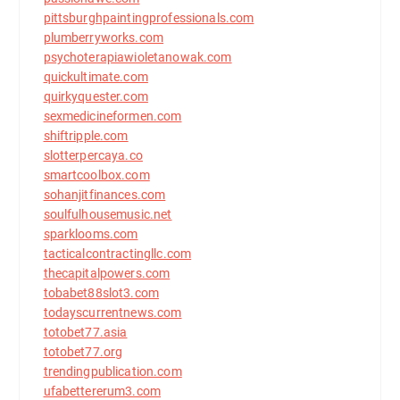
pittsburghpaintingprofessionals.com
plumberryworks.com
psychoterapiawioletanowak.com
quickultimate.com
quirkyquester.com
sexmedicineformen.com
shiftripple.com
slotterpercaya.co
smartcoolbox.com
sohanjitfinances.com
soulfulhousemusic.net
sparklooms.com
tacticalcontractingllc.com
thecapitalpowers.com
tobabet88slot3.com
todayscurrentnews.com
totobet77.asia
totobet77.org
trendingpublication.com
ufabettererum3.com