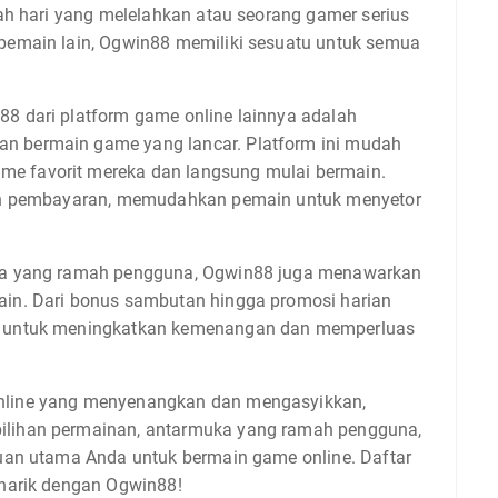
ah hari yang melelahkan atau seorang gamer serius
pemain lain, Ogwin88 memiliki sesuatu untuk semua
8 dari platform game online lainnya adalah
 bermain game yang lancar. Platform ini mudah
 favorit mereka dan langsung mulai bermain.
han pembayaran, memudahkan pemain untuk menyetor
uka yang ramah pengguna, Ogwin88 juga menawarkan
in. Dari bonus sambutan hingga promosi harian
n untuk meningkatkan kemenangan dan memperluas
nline yang menyenangkan dan mengasyikkan,
ilihan permainan, antarmuka yang ramah pengguna,
uan utama Anda untuk bermain game online. Daftar
enarik dengan Ogwin88!