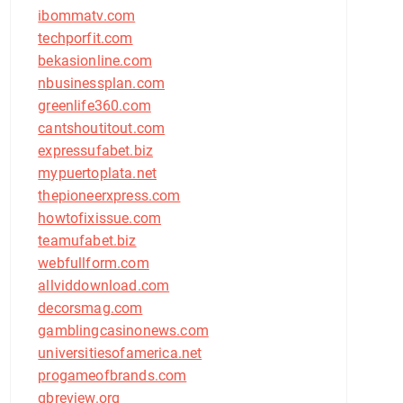
ibommatv.com
techporfit.com
bekasionline.com
nbusinessplan.com
greenlife360.com
cantshoutitout.com
expressufabet.biz
mypuertoplata.net
thepioneerxpress.com
howtofixissue.com
teamufabet.biz
webfullform.com
allviddownload.com
decorsmag.com
gamblingcasinonews.com
universitiesofamerica.net
progameofbrands.com
qbreview.org