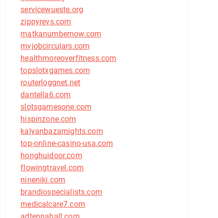
servicewueste.org
zippyrevs.com
matkanumbernow.com
myjobcirculars.com
healthmoreoverfitness.com
topslotxgames.com
routerloggnet.net
dantella6.com
slotsgamesone.com
hispinzone.com
kalyanbazarnights.com
top-online-casino-usa.com
honghuidoor.com
flowingtravel.com
nineniki.com
brandiospecialists.com
medicalcare7.com
adtennaball.com