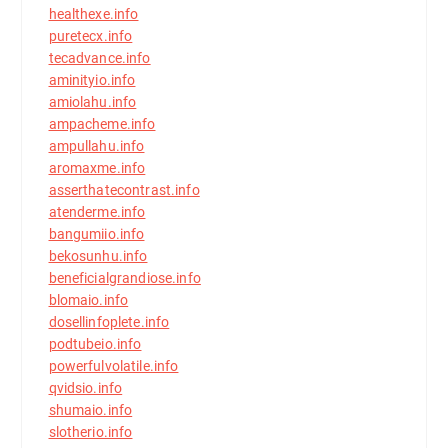
healthexe.info
puretecx.info
tecadvance.info
aminityio.info
amiolahu.info
ampacheme.info
ampullahu.info
aromaxme.info
asserthatecontrast.info
atenderme.info
bangumiio.info
bekosunhu.info
beneficialgrandiose.info
blomaio.info
dosellinfoplete.info
podtubeio.info
powerfulvolatile.info
qvidsio.info
shumaio.info
slotherio.info