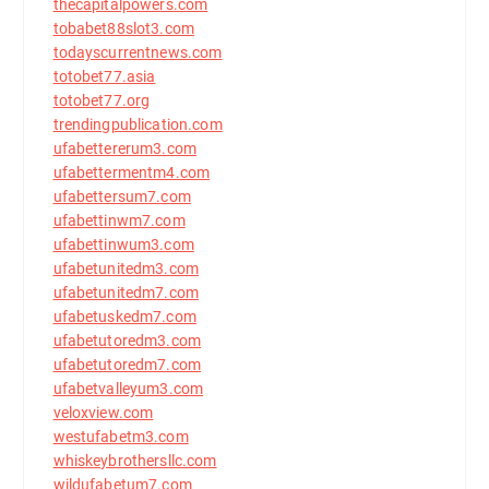
thecapitalpowers.com
tobabet88slot3.com
todayscurrentnews.com
totobet77.asia
totobet77.org
trendingpublication.com
ufabettererum3.com
ufabettermentm4.com
ufabettersum7.com
ufabettinwm7.com
ufabettinwum3.com
ufabetunitedm3.com
ufabetunitedm7.com
ufabetuskedm7.com
ufabetutoredm3.com
ufabetutoredm7.com
ufabetvalleyum3.com
veloxview.com
westufabetm3.com
whiskeybrothersllc.com
wildufabetum7.com