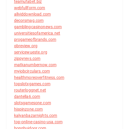
teamufabet.biz
webfullform.com
allviddownload.com
decorsmag.com
gamblingcasinonews.com
universitiesofamerica.net
progameofbrands.com
qbreview.org
servicewueste.org
zippyrevs.com
matkanumbernow.com
myjobcirculars.com
healthmoreoverfitness.com
topslotxgames.com
routerloggnet.net
dantella6.com
slotsgamesone.com
hispinzone.com
kalyanbazarnights.com
top-online-casino-usa.com
honghuidoor.com