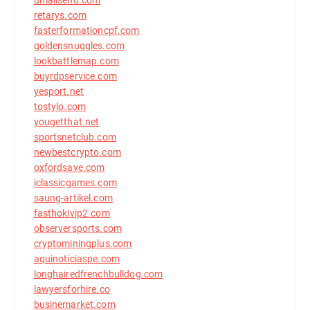
umailsend.com
retarys.com
fasterformationcpf.com
goldensnuggles.com
lookbattlemap.com
buyrdpservice.com
yesport.net
tostylo.com
yougetthat.net
sportsnetclub.com
newbestcrypto.com
oxfordsave.com
iclassicgames.com
saung-artikel.com
fasthokivip2.com
observersports.com
cryptominingplus.com
aquinoticiaspe.com
longhairedfrenchbulldog.com
lawyersforhire.co
businemarket.com