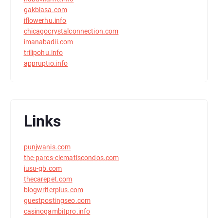
gakbiasa.com
iflowerhu.info
chicagocrystalconnection.com
imanabadii.com
trilipohu.info
appruptio.info
Links
punjwanis.com
the-parcs-clematiscondos.com
jusu-gb.com
thecarepet.com
blogwriterplus.com
guestpostingseo.com
casinogambitpro.info