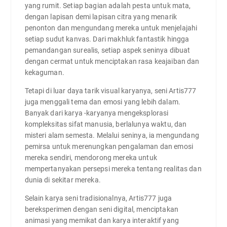
yang rumit. Setiap bagian adalah pesta untuk mata,
dengan lapisan demi lapisan citra yang menarik
penonton dan mengundang mereka untuk menjelajahi
setiap sudut kanvas. Dari makhluk fantastik hingga
pemandangan surealis, setiap aspek seninya dibuat
dengan cermat untuk menciptakan rasa keajaiban dan
kekaguman.
Tetapi di luar daya tarik visual karyanya, seni Artis777
juga menggali tema dan emosi yang lebih dalam.
Banyak dari karya -karyanya mengeksplorasi
kompleksitas sifat manusia, berlalunya waktu, dan
misteri alam semesta. Melalui seninya, ia mengundang
pemirsa untuk merenungkan pengalaman dan emosi
mereka sendiri, mendorong mereka untuk
mempertanyakan persepsi mereka tentang realitas dan
dunia di sekitar mereka.
Selain karya seni tradisionalnya, Artis777 juga
bereksperimen dengan seni digital, menciptakan
animasi yang memikat dan karya interaktif yang