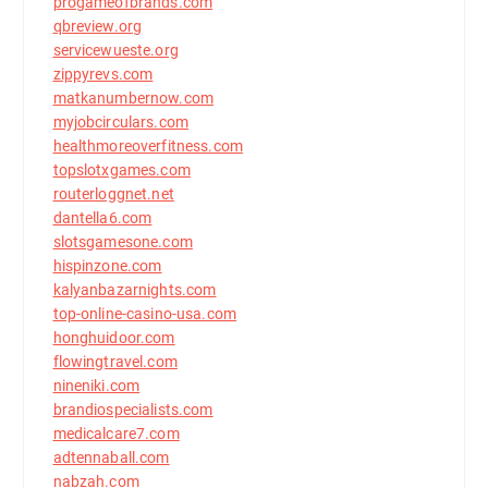
progameofbrands.com
qbreview.org
servicewueste.org
zippyrevs.com
matkanumbernow.com
myjobcirculars.com
healthmoreoverfitness.com
topslotxgames.com
routerloggnet.net
dantella6.com
slotsgamesone.com
hispinzone.com
kalyanbazarnights.com
top-online-casino-usa.com
honghuidoor.com
flowingtravel.com
nineniki.com
brandiospecialists.com
medicalcare7.com
adtennaball.com
nabzah.com