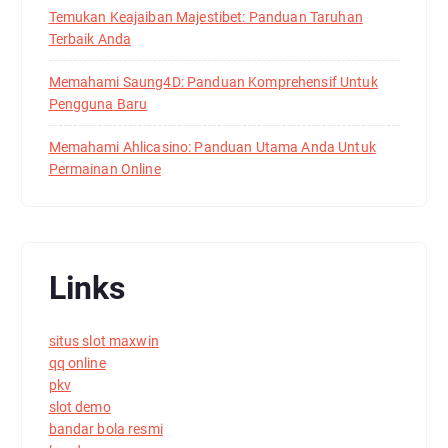
Temukan Keajaiban Majestibet: Panduan Taruhan
Terbaik Anda
Memahami Saung4D: Panduan Komprehensif Untuk
Pengguna Baru
Memahami Ahlicasino: Panduan Utama Anda Untuk
Permainan Online
Links
situs slot maxwin
qq online
pkv
slot demo
bandar bola resmi