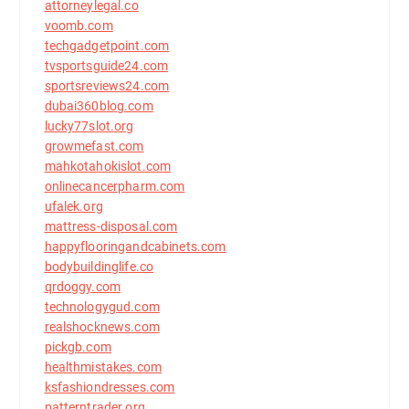
attorneylegal.co
voomb.com
techgadgetpoint.com
tvsportsguide24.com
sportsreviews24.com
dubai360blog.com
lucky77slot.org
growmefast.com
mahkotahokislot.com
onlinecancerpharm.com
ufalek.org
mattress-disposal.com
happyflooringandcabinets.com
bodybuildinglife.co
qrdoggy.com
technologygud.com
realshocknews.com
pickgb.com
healthmistakes.com
ksfashiondresses.com
patterntrader.org