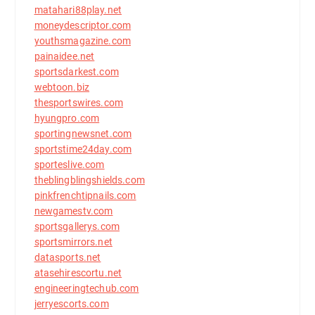
matahari88play.net
moneydescriptor.com
youthsmagazine.com
painaidee.net
sportsdarkest.com
webtoon.biz
thesportswires.com
hyungpro.com
sportingnewsnet.com
sportstime24day.com
sporteslive.com
theblingblingshields.com
pinkfrenchtipnails.com
newgamestv.com
sportsgallerys.com
sportsmirrors.net
datasports.net
atasehirescortu.net
engineeringtechub.com
jerryescorts.com