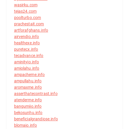
wasirku.com
tejas24.com
poolturbo.com
prachestait.com
artforafghans.info
airvendio.info
healthexe.info
puretecx.info
tecadvance.info
aminityio.info
amiolahu.info
ampacheme.info
ampullahu.info
aromaxme.info
asserthatecontrast.info
atenderme.info
bangumiio.info
bekosunhu.info
beneficialgrandiose.info
blomaio.info