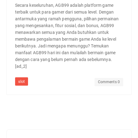
Secara keseluruhan, AGB99 adalah platform game
terbaik untuk para gamer dari semua level. Dengan
antarmuka yang ramah pengguna, pilihan permainan
yang mengesankan, fitur sosial, dan bonus, AGB99
menawarkan semua yang Anda butuhkan untuk
membawa pengalaman bermain game Anda ke level
berikutnya. Jadi mengapa menunggu? Temukan
manfaat AGB99 hari ini dan mulailah bermain game
dengan cara yang belum pernah ada sebelumnya.
[ad_2]
slot
Comments 0