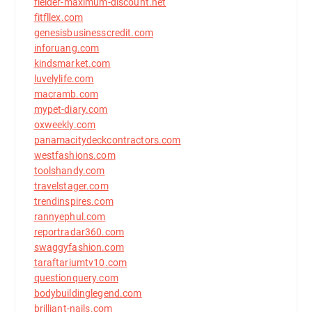
fielder-maximum-discount.net
fitfllex.com
genesisbusinesscredit.com
inforuang.com
kindsmarket.com
luvelylife.com
macramb.com
mypet-diary.com
oxweekly.com
panamacitydeckcontractors.com
westfashions.com
toolshandy.com
travelstager.com
trendinspires.com
rannyephul.com
reportradar360.com
swaggyfashion.com
taraftariumtv10.com
questionquery.com
bodybuildinglegend.com
brilliant-nails.com