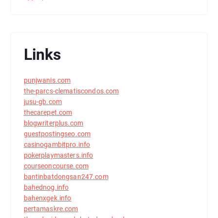
Links
punjwanis.com
the-parcs-clematiscondos.com
jusu-gb.com
thecarepet.com
blogwriterplus.com
guestpostingseo.com
casinogambitpro.info
pokerplaymasters.info
courseoncourse.com
bantinbatdongsan247.com
bahednog.info
bahenxgek.info
pertamaskre.com