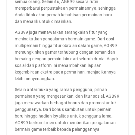
semua orang. Selain itu, AGB99 secara rutin
memperbarui perpustakaan permainannya, sehingga
Anda tidak akan pernah kehabisan permainan baru
dan menarik untuk dimainkan.
AGB99 juga menawarkan serangkaian fitur yang
meningkatkan pengalaman bermain game. Dari opsi
multipemain hingga fitur obrolan dalam game, AGB99
memungkinkan gamer terhubung dengan teman dan
bersaing dengan pemain lain dari seluruh dunia. Aspek
sosial dari platform ini menambahkan lapisan
kegembiraan ekstra pada permainan, menjadikannya
lebih menyenangkan.
Selain antarmuka yang ramah pengguna, pilihan
permainan yang mengesankan, dan fitur sosial, AGB99
juga menawarkan berbagai bonus dan promosi untuk
penggunanya. Dari bonus sambutan untuk pemain
baru hingga hadiah loyalitas untuk pengguna lama,
AGB99 berkomitmen untuk memberikan pengalaman
bermain game terbaik kepada pelanggannya.