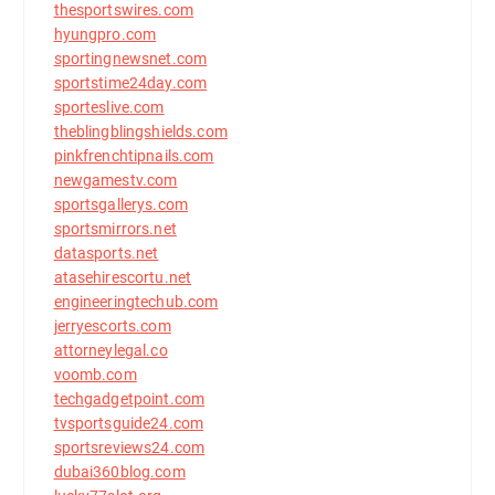
thesportswires.com
hyungpro.com
sportingnewsnet.com
sportstime24day.com
sporteslive.com
theblingblingshields.com
pinkfrenchtipnails.com
newgamestv.com
sportsgallerys.com
sportsmirrors.net
datasports.net
atasehirescortu.net
engineeringtechub.com
jerryescorts.com
attorneylegal.co
voomb.com
techgadgetpoint.com
tvsportsguide24.com
sportsreviews24.com
dubai360blog.com