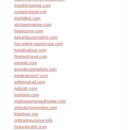
topslotxgames.com
routerloggnet.net
dantella6.com
slotsgamesone.com
hispinzone.com
kalyanbazarnights.com
top-online-casino-usa.com
honghuidoor.com
flowingtravel.com
nineniki.com
brandiospecialists.com
medicalcare7.com
adtennaball.com
nabzah.com
mongive.com
matkagameresultsview.com
getsolutionsonline.com
hispinner.org
criticalinsurance.info
nokariposter.com