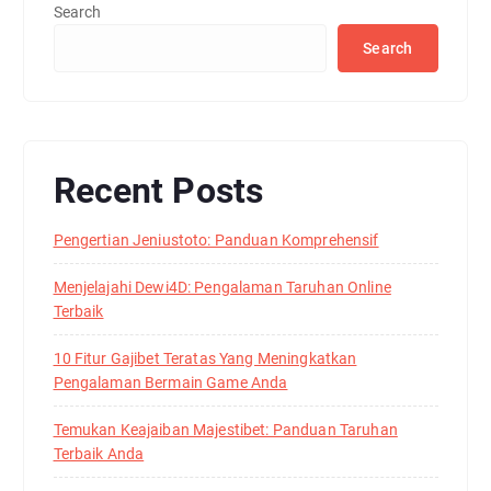
Search
Search
Recent Posts
Pengertian Jeniustoto: Panduan Komprehensif
Menjelajahi Dewi4D: Pengalaman Taruhan Online
Terbaik
10 Fitur Gajibet Teratas Yang Meningkatkan
Pengalaman Bermain Game Anda
Temukan Keajaiban Majestibet: Panduan Taruhan
Terbaik Anda