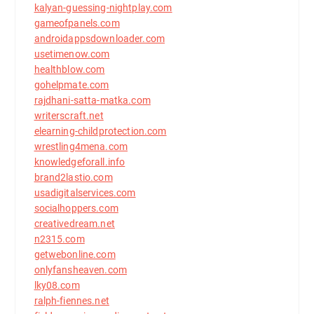
kalyan-guessing-nightplay.com
gameofpanels.com
androidappsdownloader.com
usetimenow.com
healthblow.com
gohelpmate.com
rajdhani-satta-matka.com
writerscraft.net
elearning-childprotection.com
wrestling4mena.com
knowledgeforall.info
brand2lastio.com
usadigitalservices.com
socialhoppers.com
creativedream.net
n2315.com
getwebonline.com
onlyfansheaven.com
lky08.com
ralph-fiennes.net