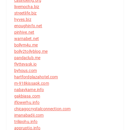
casinoeing.org
livemocha.biz
streetlife.biz
hyves.biz
enoughinfo.net
pinhive.net
warnabet.net
bollym4u.me
bolly2tollyblog.me
pandaclub.me
flyttevask.io
byhous.com
hartfordplazahotel.com
m-918kissapk.com
nabavkame.info
gakbiasa.com
iflowerhu.info
chicagocrystalconnection.com
imanabadii.com
trilipohu.info
appruptio.info