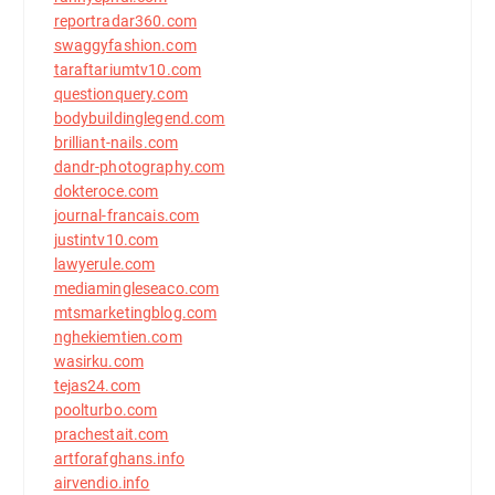
reportradar360.com
swaggyfashion.com
taraftariumtv10.com
questionquery.com
bodybuildinglegend.com
brilliant-nails.com
dandr-photography.com
dokteroce.com
journal-francais.com
justintv10.com
lawyerule.com
mediamingleseaco.com
mtsmarketingblog.com
nghekiemtien.com
wasirku.com
tejas24.com
poolturbo.com
prachestait.com
artforafghans.info
airvendio.info