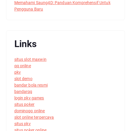
Memahami Saung4D: Panduan Komprehensif Untuk
Pengguna Baru
Links
situs slot maxwin
qq online
pkv
slot demo
bandar bola resmi
bandarqq
login pkv games
situs poker
dominoqq online
slot online terpercaya
situs pkv
situs poker online