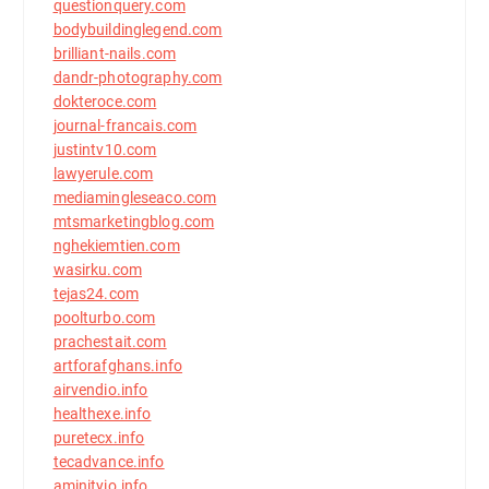
questionquery.com
bodybuildinglegend.com
brilliant-nails.com
dandr-photography.com
dokteroce.com
journal-francais.com
justintv10.com
lawyerule.com
mediamingleseaco.com
mtsmarketingblog.com
nghekiemtien.com
wasirku.com
tejas24.com
poolturbo.com
prachestait.com
artforafghans.info
airvendio.info
healthexe.info
puretecx.info
tecadvance.info
aminityio.info