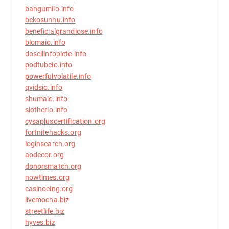
bangumiio.info
bekosunhu.info
beneficialgrandiose.info
blomaio.info
dosellinfoplete.info
podtubeio.info
powerfulvolatile.info
qvidsio.info
shumaio.info
slotherio.info
cysapluscertification.org
fortnitehacks.org
loginsearch.org
aodecor.org
donorsmatch.org
nowtimes.org
casinoeing.org
livemocha.biz
streetlife.biz
hyves.biz