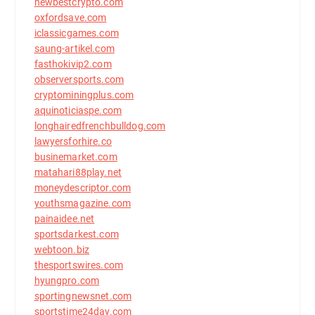
newbestcrypto.com
oxfordsave.com
iclassicgames.com
saung-artikel.com
fasthokivip2.com
observersports.com
cryptominingplus.com
aquinoticiaspe.com
longhairedfrenchbulldog.com
lawyersforhire.co
businemarket.com
matahari88play.net
moneydescriptor.com
youthsmagazine.com
painaidee.net
sportsdarkest.com
webtoon.biz
thesportswires.com
hyungpro.com
sportingnewsnet.com
sportstime24day.com