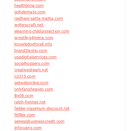
healthblow.com
gohelpmate.com
rajdhani-satta-matka.com
writerscraft.net
elearning-childprotection.com
wrestling4mena.com
knowledgeforall.info
brand2lastio.com
usadigitalservices.com
socialhoppers.com
creativedream.net
n2315.com
getwebonline.com
onlyfansheaven.com
lky08.com
ralph-fiennes.net
fielder-maximum-discount.net
fitfllex.com
genesisbusinesscredit.com
inforuang.com