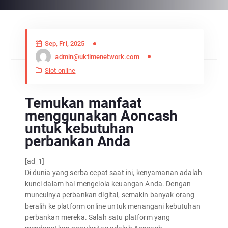
Sep, Fri, 2025
admin@uktimenetwork.com
Slot online
Temukan manfaat
menggunakan Aoncash
untuk kebutuhan
perbankan Anda
[ad_1]
Di dunia yang serba cepat saat ini, kenyamanan adalah
kunci dalam hal mengelola keuangan Anda. Dengan
munculnya perbankan digital, semakin banyak orang
beralih ke platform online untuk menangani kebutuhan
perbankan mereka. Salah satu platform yang