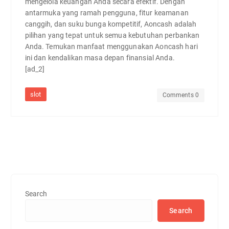
mengelola keuangan Anda secara efektif. Dengan
antarmuka yang ramah pengguna, fitur keamanan
canggih, dan suku bunga kompetitif, Aoncash adalah
pilihan yang tepat untuk semua kebutuhan perbankan
Anda. Temukan manfaat menggunakan Aoncash hari
ini dan kendalikan masa depan finansial Anda.
[ad_2]
slot
Comments 0
Search
Search