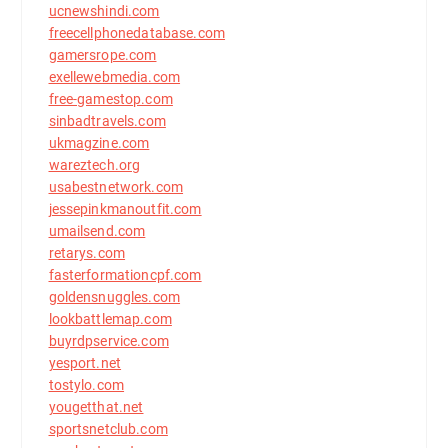
ucnewshindi.com
freecellphonedatabase.com
gamersrope.com
exellewebmedia.com
free-gamestop.com
sinbadtravels.com
ukmagzine.com
wareztech.org
usabestnetwork.com
jessepinkmanoutfit.com
umailsend.com
retarys.com
fasterformationcpf.com
goldensnuggles.com
lookbattlemap.com
buyrdpservice.com
yesport.net
tostylo.com
yougetthat.net
sportsnetclub.com