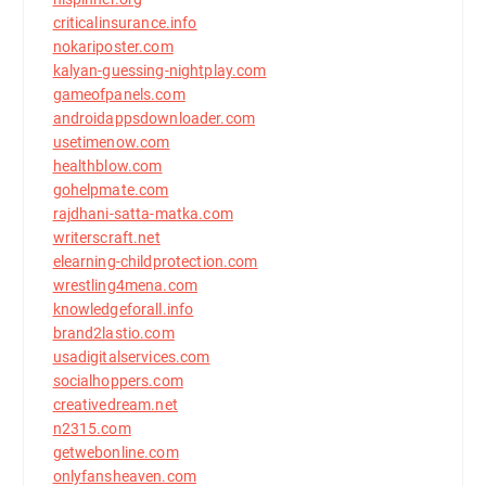
criticalinsurance.info
nokariposter.com
kalyan-guessing-nightplay.com
gameofpanels.com
androidappsdownloader.com
usetimenow.com
healthblow.com
gohelpmate.com
rajdhani-satta-matka.com
writerscraft.net
elearning-childprotection.com
wrestling4mena.com
knowledgeforall.info
brand2lastio.com
usadigitalservices.com
socialhoppers.com
creativedream.net
n2315.com
getwebonline.com
onlyfansheaven.com