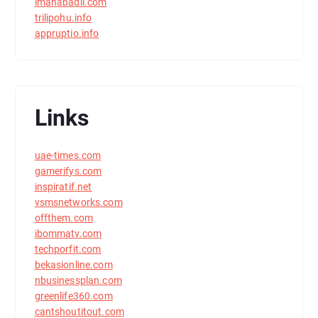
imanabadii.com
trilipohu.info
appruptio.info
Links
uae-times.com
gamerifys.com
inspiratif.net
vsmsnetworks.com
offthem.com
ibommatv.com
techporfit.com
bekasionline.com
nbusinessplan.com
greenlife360.com
cantshoutitout.com