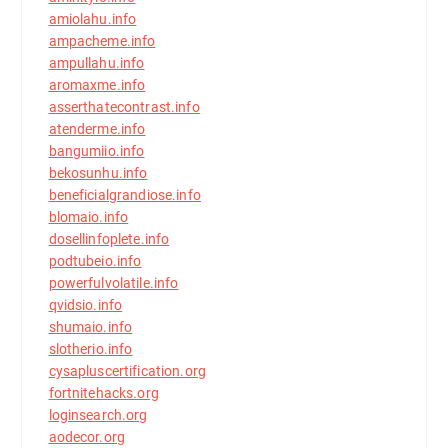
amiolahu.info
ampacheme.info
ampullahu.info
aromaxme.info
asserthatecontrast.info
atenderme.info
bangumiio.info
bekosunhu.info
beneficialgrandiose.info
blomaio.info
dosellinfoplete.info
podtubeio.info
powerfulvolatile.info
qvidsio.info
shumaio.info
slotherio.info
cysapluscertification.org
fortnitehacks.org
loginsearch.org
aodecor.org