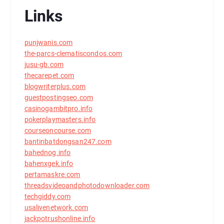
Links
punjwanis.com
the-parcs-clematiscondos.com
jusu-gb.com
thecarepet.com
blogwriterplus.com
guestpostingseo.com
casinogambitpro.info
pokerplaymasters.info
courseoncourse.com
bantinbatdongsan247.com
bahednog.info
bahenxgek.info
pertamaskre.com
threadsvideoandphotodownloader.com
techgiddy.com
usalivenetwork.com
jackpotrushonline.info