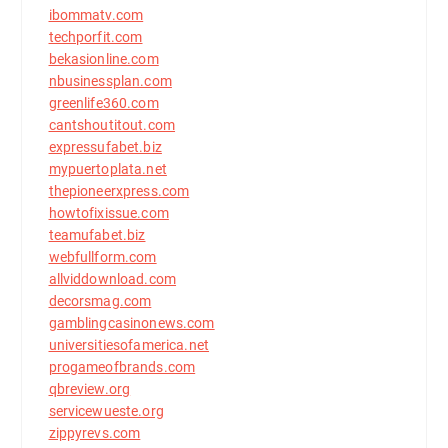
ibommatv.com
techporfit.com
bekasionline.com
nbusinessplan.com
greenlife360.com
cantshoutitout.com
expressufabet.biz
mypuertoplata.net
thepioneerxpress.com
howtofixissue.com
teamufabet.biz
webfullform.com
allviddownload.com
decorsmag.com
gamblingcasinonews.com
universitiesofamerica.net
progameofbrands.com
qbreview.org
servicewueste.org
zippyrevs.com