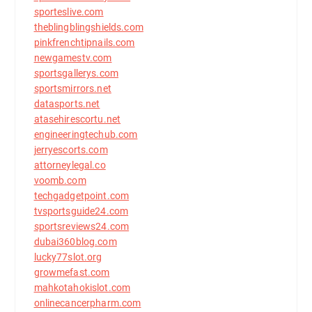
sporteslive.com
theblingblingshields.com
pinkfrenchtipnails.com
newgamestv.com
sportsgallerys.com
sportsmirrors.net
datasports.net
atasehirescortu.net
engineeringtechub.com
jerryescorts.com
attorneylegal.co
voomb.com
techgadgetpoint.com
tvsportsguide24.com
sportsreviews24.com
dubai360blog.com
lucky77slot.org
growmefast.com
mahkotahokislot.com
onlinecancerpharm.com