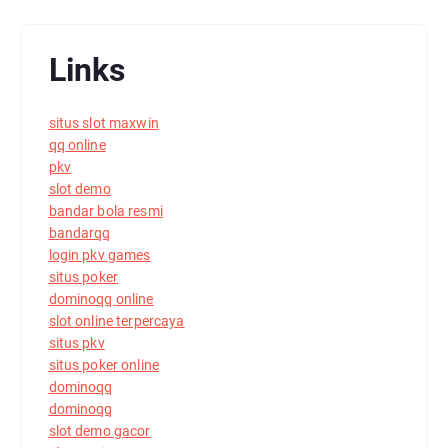
Links
situs slot maxwin
qq online
pkv
slot demo
bandar bola resmi
bandarqq
login pkv games
situs poker
dominoqq online
slot online terpercaya
situs pkv
situs poker online
dominoqq
dominoqq
slot demo gacor