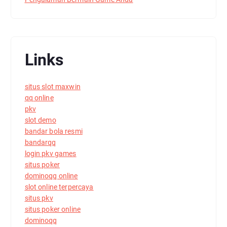
Links
situs slot maxwin
qq online
pkv
slot demo
bandar bola resmi
bandarqq
login pkv games
situs poker
dominoqq online
slot online terpercaya
situs pkv
situs poker online
dominoqq