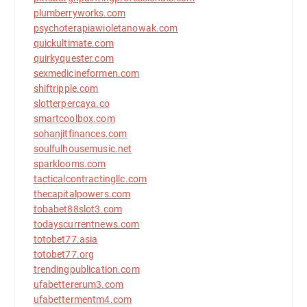
plumberryworks.com
psychoterapiawioletanowak.com
quickultimate.com
quirkyquester.com
sexmedicineformen.com
shiftripple.com
slotterpercaya.co
smartcoolbox.com
sohanjitfinances.com
soulfulhousemusic.net
sparklooms.com
tacticalcontractingllc.com
thecapitalpowers.com
tobabet88slot3.com
todayscurrentnews.com
totobet77.asia
totobet77.org
trendingpublication.com
ufabettererum3.com
ufabettermentm4.com