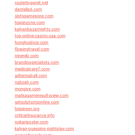
routerloggnet.net
dantella6.com
slotsgamesone.com
hispinzone.com
kalyanbazarnights.com
top-online-casino-usa.com
honghuidoor.com
flowingtravel.com
nineniki.com
brandiospecialists.com
medicalcare7.com
adtennaball.com
nabzah.com
mongive.com
matkagameresultsview.com
getsolutionsonline.com
hispinner.org
criticalinsurance.info
nokariposter.com
kalyan-guessing-nightplay.com