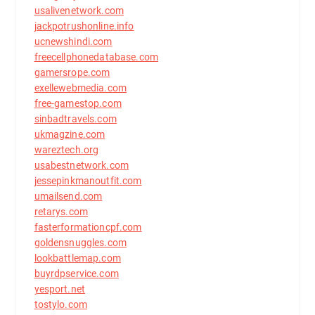
usalivenetwork.com
jackpotrushonline.info
ucnewshindi.com
freecellphonedatabase.com
gamersrope.com
exellewebmedia.com
free-gamestop.com
sinbadtravels.com
ukmagzine.com
wareztech.org
usabestnetwork.com
jessepinkmanoutfit.com
umailsend.com
retarys.com
fasterformationcpf.com
goldensnuggles.com
lookbattlemap.com
buyrdpservice.com
yesport.net
tostylo.com