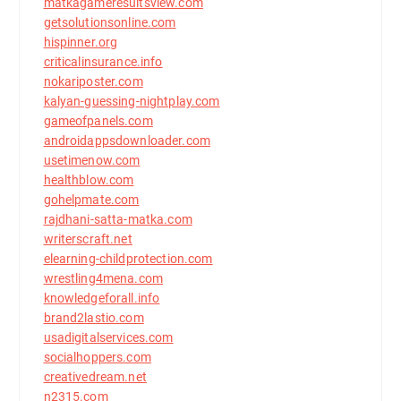
matkagameresultsview.com
getsolutionsonline.com
hispinner.org
criticalinsurance.info
nokariposter.com
kalyan-guessing-nightplay.com
gameofpanels.com
androidappsdownloader.com
usetimenow.com
healthblow.com
gohelpmate.com
rajdhani-satta-matka.com
writerscraft.net
elearning-childprotection.com
wrestling4mena.com
knowledgeforall.info
brand2lastio.com
usadigitalservices.com
socialhoppers.com
creativedream.net
n2315.com