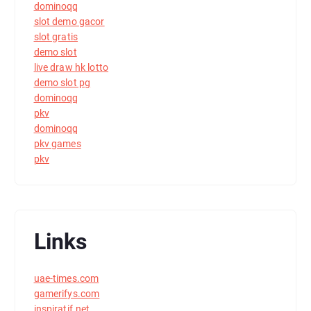
dominoqq
slot demo gacor
slot gratis
demo slot
live draw hk lotto
demo slot pg
dominoqq
pkv
dominoqq
pkv games
pkv
Links
uae-times.com
gamerifys.com
inspiratif.net