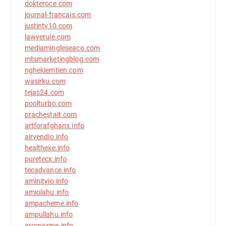
dokteroce.com
journal-francais.com
justintv10.com
lawyerule.com
mediamingleseaco.com
mtsmarketingblog.com
nghekiemtien.com
wasirku.com
tejas24.com
poolturbo.com
prachestait.com
artforafghans.info
airvendio.info
healthexe.info
puretecx.info
tecadvance.info
aminityio.info
amiolahu.info
ampacheme.info
ampullahu.info
aromaxme.info