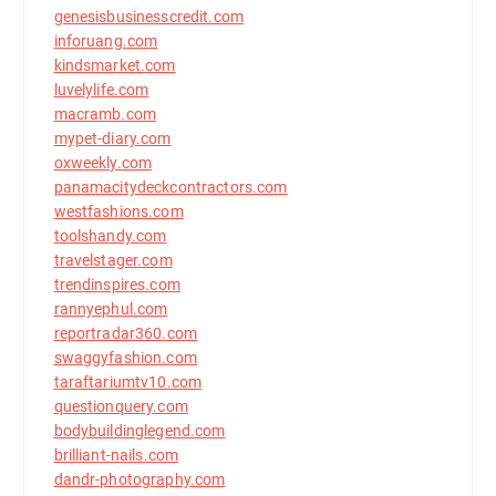
genesisbusinesscredit.com
inforuang.com
kindsmarket.com
luvelylife.com
macramb.com
mypet-diary.com
oxweekly.com
panamacitydeckcontractors.com
westfashions.com
toolshandy.com
travelstager.com
trendinspires.com
rannyephul.com
reportradar360.com
swaggyfashion.com
taraftariumtv10.com
questionquery.com
bodybuildinglegend.com
brilliant-nails.com
dandr-photography.com