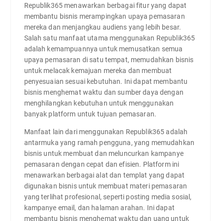
Republik365 menawarkan berbagai fitur yang dapat
membantu bisnis merampingkan upaya pemasaran
mereka dan menjangkau audiens yang lebih besar.
Salah satu manfaat utama menggunakan Republik365
adalah kemampuannya untuk memusatkan semua
upaya pemasaran di satu tempat, memudahkan bisnis
untuk melacak kemajuan mereka dan membuat
penyesuaian sesuai kebutuhan. Ini dapat membantu
bisnis menghemat waktu dan sumber daya dengan
menghilangkan kebutuhan untuk menggunakan
banyak platform untuk tujuan pemasaran.
Manfaat lain dari menggunakan Republik365 adalah
antarmuka yang ramah pengguna, yang memudahkan
bisnis untuk membuat dan meluncurkan kampanye
pemasaran dengan cepat dan efisien. Platform ini
menawarkan berbagai alat dan templat yang dapat
digunakan bisnis untuk membuat materi pemasaran
yang terlihat profesional, seperti posting media sosial,
kampanye email, dan halaman arahan. Ini dapat
membantu bisnis menghemat waktu dan uang untuk