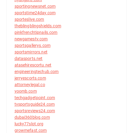
sportingnewsnet.com
sportstime24day.com
sporteslive.com
theblingblingshields.com
pinkfrenchtipnails.com
newgamestv.com
sportsgallerys.com
sportsmirrors.net
datasports.net
atasehirescortu.net
engineeringtechub.com
jerryescorts.com
attorneylegal.co
voomb.com
techgadgetpoint.com
tvsportsguide24.com
sportsreviews24.com
dubai360blog.com
lucky77slot.org
growmefast.com