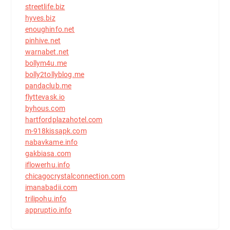
streetlife.biz
hyves.biz
enoughinfo.net
pinhive.net
warnabet.net
bollym4u.me
bolly2tollyblog.me
pandaclub.me
flyttevask.io
byhous.com
hartfordplazahotel.com
m-918kissapk.com
nabavkame.info
gakbiasa.com
iflowerhu.info
chicagocrystalconnection.com
imanabadii.com
trilipohu.info
appruptio.info