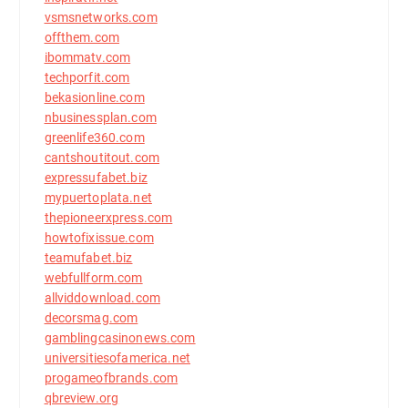
vsmsnetworks.com
offthem.com
ibommatv.com
techporfit.com
bekasionline.com
nbusinessplan.com
greenlife360.com
cantshoutitout.com
expressufabet.biz
mypuertoplata.net
thepioneerxpress.com
howtofixissue.com
teamufabet.biz
webfullform.com
allviddownload.com
decorsmag.com
gamblingcasinonews.com
universitiesofamerica.net
progameofbrands.com
qbreview.org