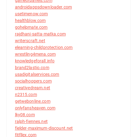
gameofpanels.com
androidappsdownloader.com
usetimenow.com
healthblow.com
gohelpmate.com
rajdhani-satta-matka.com
writerscraft.net
elearning-childprotection.com
wrestling4mena.com
knowledgeforall.info
brand2lastio.com
usadigitalservices.com
socialhoppers.com
creativedream.net
n2315.com
getwebonline.com
onlyfansheaven.com
lky08.com
ralph-fiennes.net
fielder-maximum-discount.net
fitfllex.com