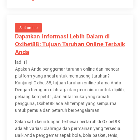
Slot online
Dapatkan Informasi Lebih Dalam di
Oxibet88: Tujuan Taruhan Online Terbaik
Anda
[ad_1]
Apakah Anda penggemar taruhan online dan mencari
platform yang andal untuk memasang taruhan?
Kunjungi Oxibet88, tujuan taruhan online utama Anda.
Dengan beragam olahraga dan permainan untuk dipilih,
peluang kompetitif, dan antarmuka yang ramah
pengguna, Oxibet88 adalah tempat yang sempurna
untuk pemula dan petaruh berpengalaman.
Salah satu keuntungan terbesar bertaruh di Oxibet88
adalah variasi olahraga dan permainan yang tersedia.
Baik Anda penggemar sepak bola, bola basket, tenis,