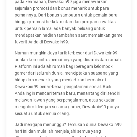
pada keamanan, Dewakoin99 juga menawarkan
sejumlah promosi dan bonus menarik untuk para
pemainnya. Dari bonus sambutan untuk pemain baru
hingga promosi berkelanjutan dan program loyalitas
untuk pemain lama, ada banyak peluang untuk
mendapatkan hadiah tambahan saat memainkan game
favorit Anda di Dewakoin99.
Namun mungkin daya tarik terbesar dari Dewakoin99
adalah komunitas pemainnya yang dinamis dan ramah.
Platform ini adalah rumah bagi beragam kelompok
gamer dari seluruh dunia, menciptakan suasana yang
hidup dan menarik yang menjadikan bermain di
Dewakoin99 benar-benar pengalaman sosial. Baik
Anda ingin mencari teman baru, menantang diri sendiri
melawan lawan yang berpengalaman, atau sekadar
mengobrol dengan sesama gamer, Dewakoin99 punya
sesuatu untuk semua orang.
Jadi mengapa menunggu? Temukan dunia Dewakoin99
hari ini dan mulailah menjelajahi semua yang