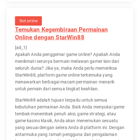
Slot online
Temukan Kegembiraan Permainan
Online dengan StarWin88
[ad_1]
Apakah Anda penggemar game online? Apakah Anda
menikmati serunya bermain melawan gamer lain dari
seluruh dunia? Jika ya, maka Anda perlu memeriksa
StarWin88, platform game online terkemuka yang
menawarkan berbagai macam permainan menarik
untuk pemain dari semua tingkat keahlian.
StarWin88 adalah tujuan terpadu untuk semua
kebutuhan permainan Anda. Baik Anda menyukai game
tembak-menembak penuh aksi, game strategi, atau
game kasino klasik, Anda akan menemukan sesuatu
yang sesuai dengan selera Anda di platform ini. Dengan
antarmuka yang ramah pengguna dan pengalaman