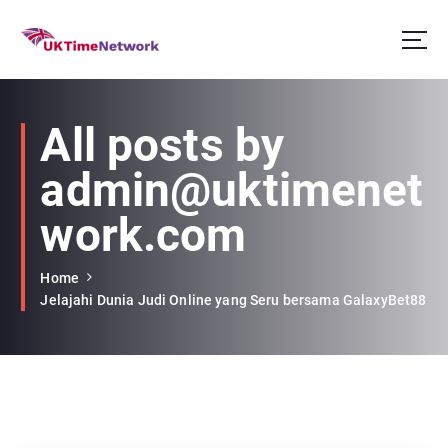
S
k
i
Akses slot X500 dari Pragmatic Play hari ini dengan deposit pulsa. Slot gacor ini
p
menawarkan peluang besar untuk meraih kemenangan maksimal.
t
o
All posts by
c
o
admin@uktimenet
n
t
work.com
e
n
t
Home
Jelajahi Dunia Judi Online yang Seru bersama GalaxyBet88