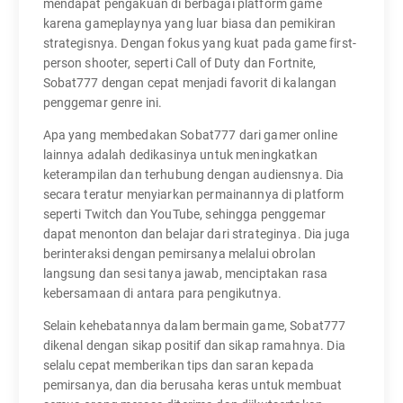
mendapat pengakuan di berbagai platform game
karena gameplaynya yang luar biasa dan pemikiran
strategisnya. Dengan fokus yang kuat pada game first-
person shooter, seperti Call of Duty dan Fortnite,
Sobat777 dengan cepat menjadi favorit di kalangan
penggemar genre ini.
Apa yang membedakan Sobat777 dari gamer online
lainnya adalah dedikasinya untuk meningkatkan
keterampilan dan terhubung dengan audiensnya. Dia
secara teratur menyiarkan permainannya di platform
seperti Twitch dan YouTube, sehingga penggemar
dapat menonton dan belajar dari strateginya. Dia juga
berinteraksi dengan pemirsanya melalui obrolan
langsung dan sesi tanya jawab, menciptakan rasa
kebersamaan di antara para pengikutnya.
Selain kehebatannya dalam bermain game, Sobat777
dikenal dengan sikap positif dan sikap ramahnya. Dia
selalu cepat memberikan tips dan saran kepada
pemirsanya, dan dia berusaha keras untuk membuat