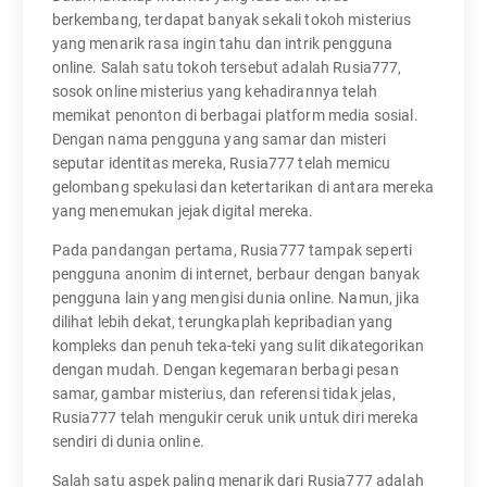
berkembang, terdapat banyak sekali tokoh misterius
yang menarik rasa ingin tahu dan intrik pengguna
online. Salah satu tokoh tersebut adalah Rusia777,
sosok online misterius yang kehadirannya telah
memikat penonton di berbagai platform media sosial.
Dengan nama pengguna yang samar dan misteri
seputar identitas mereka, Rusia777 telah memicu
gelombang spekulasi dan ketertarikan di antara mereka
yang menemukan jejak digital mereka.
Pada pandangan pertama, Rusia777 tampak seperti
pengguna anonim di internet, berbaur dengan banyak
pengguna lain yang mengisi dunia online. Namun, jika
dilihat lebih dekat, terungkaplah kepribadian yang
kompleks dan penuh teka-teki yang sulit dikategorikan
dengan mudah. Dengan kegemaran berbagi pesan
samar, gambar misterius, dan referensi tidak jelas,
Rusia777 telah mengukir ceruk unik untuk diri mereka
sendiri di dunia online.
Salah satu aspek paling menarik dari Rusia777 adalah