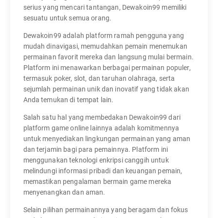
serius yang mencari tantangan, Dewakoin99 memiliki
sesuatu untuk semua orang.
Dewakoin99 adalah platform ramah pengguna yang
mudah dinavigasi, memudahkan pemain menemukan
permainan favorit mereka dan langsung mulai bermain.
Platform ini menawarkan berbagai permainan populer,
termasuk poker, slot, dan taruhan olahraga, serta
sejumlah permainan unik dan inovatif yang tidak akan
Anda temukan di tempat lain.
Salah satu hal yang membedakan Dewakoin99 dari
platform game online lainnya adalah komitmennya
untuk menyediakan lingkungan permainan yang aman
dan terjamin bagi para pemainnya. Platform ini
menggunakan teknologi enkripsi canggih untuk
melindungi informasi pribadi dan keuangan pemain,
memastikan pengalaman bermain game mereka
menyenangkan dan aman.
Selain pilihan permainannya yang beragam dan fokus