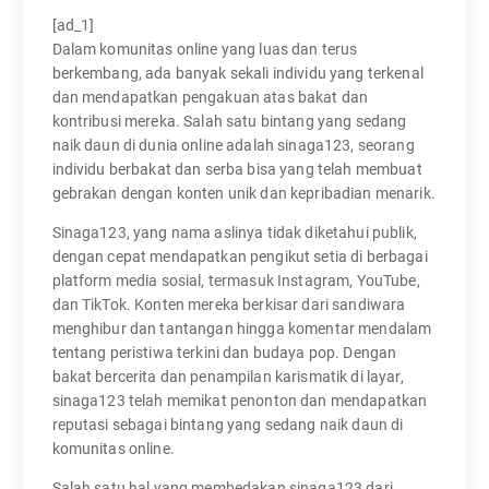
[ad_1]
Dalam komunitas online yang luas dan terus
berkembang, ada banyak sekali individu yang terkenal
dan mendapatkan pengakuan atas bakat dan
kontribusi mereka. Salah satu bintang yang sedang
naik daun di dunia online adalah sinaga123, seorang
individu berbakat dan serba bisa yang telah membuat
gebrakan dengan konten unik dan kepribadian menarik.
Sinaga123, yang nama aslinya tidak diketahui publik,
dengan cepat mendapatkan pengikut setia di berbagai
platform media sosial, termasuk Instagram, YouTube,
dan TikTok. Konten mereka berkisar dari sandiwara
menghibur dan tantangan hingga komentar mendalam
tentang peristiwa terkini dan budaya pop. Dengan
bakat bercerita dan penampilan karismatik di layar,
sinaga123 telah memikat penonton dan mendapatkan
reputasi sebagai bintang yang sedang naik daun di
komunitas online.
Salah satu hal yang membedakan sinaga123 dari