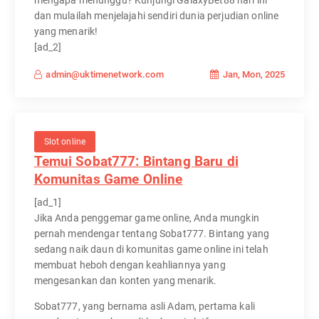
dan mulailah menjelajahi sendiri dunia perjudian online
yang menarik!
[ad_2]
Jan, Mon, 2025
admin@uktimenetwork.com
Slot online
Temui Sobat777: Bintang Baru di
Komunitas Game Online
[ad_1]
Jika Anda penggemar game online, Anda mungkin
pernah mendengar tentang Sobat777. Bintang yang
sedang naik daun di komunitas game online ini telah
membuat heboh dengan keahliannya yang
mengesankan dan konten yang menarik.
Sobat777, yang bernama asli Adam, pertama kali