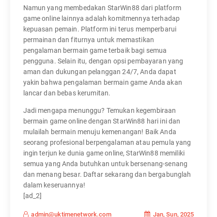
Namun yang membedakan StarWin88 dari platform
game online lainnya adalah komitmennya terhadap
kepuasan pemain. Platform ini terus memperbarui
permainan dan fiturnya untuk memastikan
pengalaman bermain game terbaik bagi semua
pengguna. Selain itu, dengan opsi pembayaran yang
aman dan dukungan pelanggan 24/7, Anda dapat
yakin bahwa pengalaman bermain game Anda akan
lancar dan bebas kerumitan.
Jadi mengapa menunggu? Temukan kegembiraan
bermain game online dengan StarWin88 hari ini dan
mulailah bermain menuju kemenangan! Baik Anda
seorang profesional berpengalaman atau pemula yang
ingin terjun ke dunia game online, StarWin88 memiliki
semua yang Anda butuhkan untuk bersenang-senang
dan menang besar. Daftar sekarang dan bergabunglah
dalam keseruannya!
[ad_2]
Jan, Sun, 2025
admin@uktimenetwork.com